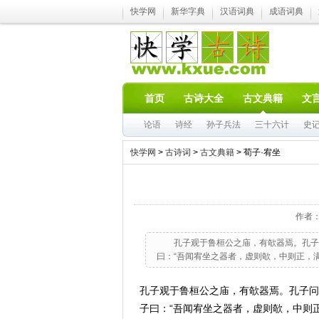
快学网
新华字典
汉语词典
成语词典
首页
古诗大全
古文典籍
文
论语
诗经
孙子兵法
三十六计
史
快学网
>
古诗词
>
古文典籍
> 荀子·宥坐
作者
孔子观于鲁桓公之庙，有欹器焉。孔子问
曰：“吾闻宥坐之器者，虚则欹，中则正，满
孔子观于鲁桓公之庙，有欹器焉。孔子问于
子曰：“吾闻宥坐之器者，虚则欹，中则正