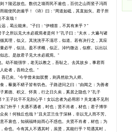
则？陵迟故也。数仞之墙而民不逾也，百仞之山而竖子冯而
而能使民勿逾乎！《诗》曰：“周道如砥，其直如矢。君子所
岂不哀哉！
远，曷云能来。”子曰：“伊稽首，不其有来乎？”
君子之所以见大水必观焉者是何？”孔子曰：“夫水，大遍与诸
循其理，似义。其洸洸乎不淈尽，似道。若有决行之，其应
量必平，似法。盈不求概，似正。淖约微达，似察。以出以
似志。是故君子见大水必观焉。”
也。幼不能强学，老无以教之，吾耻之。去其故乡，事君而
人处者，吾殆之也。”
，吾已矣。”今学曾未如肬赘，则具然欲为人师。
食，藜羹不糂子皆有饥色。子路进问之曰：“由闻之：为善者
子累德、积义、怀美，行之日久矣，奚居之隐也？”孔子
邪？王子比干不见剖心乎！女以忠者为必用邪？关龙逢不见刑
东门外乎！夫遇不遇者，时也；贤不肖者，材也；君子博学
众矣！何独丘也哉？”且夫芷兰生于深林，非以无人而不芳。
意不衰也，知祸福终始而心不惑也。夫贤不肖者，材也；为
，命也。今有其人不遇其时，虽贤，其能行乎？苟遇其时，