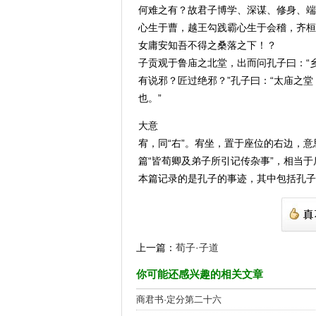
何难之有？故君子博学、深谋、修身、端
心生于曹，越王勾践霸心生于会稽，齐桓
女庸安知吾不得之桑落之下！？
子贡观于鲁庙之北堂，出而问孔子曰：“
有说邪？匠过绝邪？”孔子曰：“太庙之
也。”
大意
宥，同“右”。宥坐，置于座位的右边，
篇“皆荀卿及弟子所引记传杂事”，相当于
本篇记录的是孔子的事迹，其中包括孔子
上一篇：
荀子·子道
你可能还感兴趣的相关文章
商君书·定分第二十六