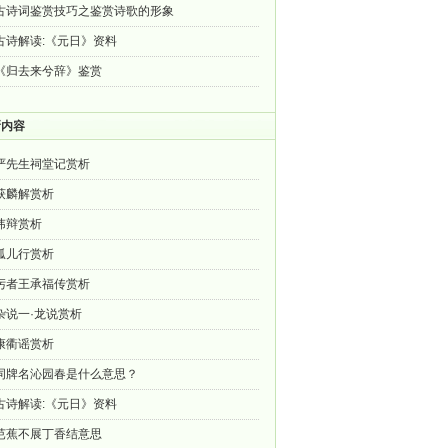
古诗词鉴赏技巧之鉴赏诗歌的形象
古诗解读:《元日》资料
《归去来兮辞》鉴赏
新内容
严先生祠堂记赏析
获麟解赏析
讳辩赏析
孤儿行赏析
圬者王承福传赏析
杂说一·龙说赏析
康衢谣赏析
词牌名沁园春是什么意思？
古诗解读:《元日》资料
芭蕉不展丁香结意思