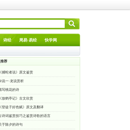
诗经
周易·易经
快学网
点推荐
《捕蛇者说》原文鉴赏
杂说一·龙说赏析
描写桃花的诗
《放鹤亭记》古文欣赏
《登徒子好色赋》原文及翻译
古诗词鉴赏技巧之鉴赏诗歌的语言
关于除夕的诗句