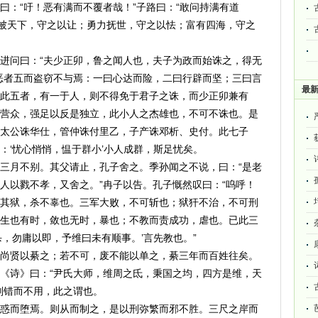
曰：“吁！恶有满而不覆者哉！”子路曰：“敢问持满有道
功被天下，守之以让；勇力抚世，守之以怯；富有四海，守之
进问曰：“夫少正卯，鲁之闻人也，夫子为政而始诛之，得无
恶者五而盗窃不与焉：一曰心达而险，二曰行辟而坚；三曰言
最
此五者，有一于人，则不得免于君子之诛，而少正卯兼有
营众，强足以反是独立，此小人之杰雄也，不可不诛也。是
太公诛华仕，管仲诛付里乙，子产诛邓析、史付。此七子
：‘忧心悄悄，愠于群小’小人成群，斯足忧矣。
三月不别。其父请止，孔子舍之。季孙闻之不说，曰：“是老
人以戮不孝，又舍之。”冉子以告。孔子慨然叹曰：“呜呼！
其狱，杀不辜也。三军大败，不可斩也；狱犴不治，不可刑
生也有时，敛也无时，暴也；不教而责成功，虐也。已此三
，勿庸以即，予维曰未有顺事。’言先教也。”
尚贤以綦之；若不可，废不能以单之，綦三年而百姓往矣。
《诗》曰：“尹氏大师，维周之氐，秉国之均，四方是维，天
刑错而不用，此之谓也。
惑而堕焉。则从而制之，是以刑弥繁而邪不胜。三尺之岸而