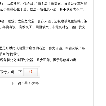
行，以俟其时。孔子曰：“由！居！吾语女。昔晋公子重耳霸
公小白霸心生于莒。故居不隐者思不远，身不佚者志不广。
乡者，赐观于太庙之北堂，吾亦未辍，还复瞻被九盖皆继，被
堂，亦尝有说，官致良工，因丽节文，非无良材也，盖曰贵文
意思是可以把人君置于座位的右边，作为借鉴。本篇及以下各
后来的“附录”。
观鲁桓公之庙而论欹器、杀少正卯、困于陈蔡等内容。
0
下一篇：
荀子·大略