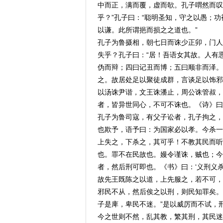
中而正，满而覆，虚而欹。孔子喟然而叹
乎？”孔子曰：“聪明圣知，守之以愚；
以谦。此所谓挹而损之之道也。”
孔子为鲁摄相，朝七日而诛少正卯，门人
失乎？孔子曰：“居！吾语女其故。人有
伪而辩；四曰记丑而博；五曰顺非而泽。
之。故居处足以聚徒成群，言谈足以饰邪
以汤诛尹谐，文王诛潘止，周公诛管叔，
者，皆异世同心，不可不诛也。《诗》曰
孔子为鲁司寇，有父子讼者，孔子拘之，
也欺予，语予曰：为国家必以孝。今杀一
上失之，下杀之，其可乎！不教其民而听
也。罪不在民故也。嫚令谨诛，贼也；今
者，然后刑可即也。《书》曰：‘义刑义杀
故先王既陈之以道，上先服之，若不可，
邪民不从，然后俟之以刑，则民知罪矣。
子是庳，卑民不迷。”是以威厉而不试，
今之世则不然，乱其教，繁其刑，其民迷