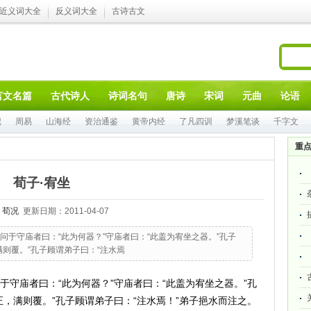
近义词大全
反义词大全
古诗古文
言文名篇
古代诗人
诗词名句
唐诗
宋词
元曲
论语
记
周易
山海经
资治通鉴
黄帝内经
了凡四训
梦溪笔谈
千字文
重
荀子·宥坐
：
荀况
更新日期：2011-04-07
于守庙者曰：“此为何器？”守庙者曰：“此盖为宥坐之器。”孔子
则覆。”孔子顾谓弟子曰：“注水焉
守庙者曰：“此为何器？”守庙者曰：“此盖为宥坐之器。”孔
，满则覆。”孔子顾谓弟子曰：“注水焉！”弟子挹水而注之。