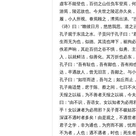
虚车不能登也，百仞之山任负车登焉，何
游焉，陵迟故也。今夫世之陵迟亦久矣，
履，小人所视。眷焉顾之，潸焉出涕。”
《诗》曰：“瞻彼日月，悠悠我思。道之云
孔子观于东流之水。子贡问于孔子曰：“
生而无为也，似德。其流也埤下，裾拘必
佚若声响，其赴百仞之谷不惧，似勇。主
入，以就鲜洁，似善化。其万折也必东，
孔子曰：“吾有耻也，吾有鄙也，吾有殆
达，卒遇故人，曾无旧言，吾鄙之。与小
孔子曰：“如垤而进，吾与之；如丘而止
孔子南适楚，戹于陈、蔡之间，七日不火
天报之以福，为不善者天报之以祸，今夫
曰：“由不识，吾语女。女以知者为必用
乎！女以谏者为必用邪？吴子胥不磔姑苏
深谋不遇时者多矣！由是观之，不遇世者
君子之学，非为通也，为穷而不困，忧而
不为者，人也；遇不遇者，时也；死生者