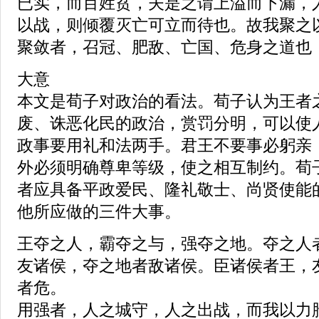
已实，而百姓贫，夫是之谓上溢而下漏，
以战，则倾覆灭亡可立而待也。故我聚之
聚敛者，召冠、肥敌、亡国、危身之道也
大意
本文是荀子对政治的看法。荀子认为王者
废、诛恶化民的政治，赏罚分明，可以使
政事要用礼和法两手。君王不要事必躬亲
外必须明确尊卑等级，使之相互制约。荀
者应具备平政爱民、隆礼敬士、尚贤使能
他所应做的三件大事。
王夺之人，霸夺之与，强夺之地。夺之人
友诸侯，夺之地者敌诸侯。臣诸侯者王，
者危。
用强者，人之城守，人之出战，而我以力