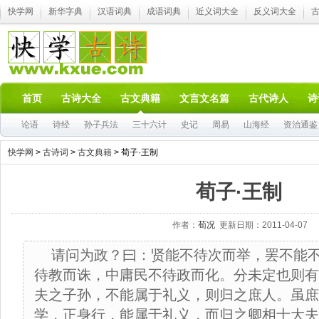
快学网
新华字典
汉语词典
成语词典
近义词大全
反义词大全
首页
古诗大全
古文典籍
文言文名篇
古代诗人
诗
论语
诗经
孙子兵法
三十六计
史记
周易
山海经
资治通鉴
快学网
>
古诗词
>
古文典籍
> 荀子·王制
荀子·王制
作者：
荀况
更新日期：2011-04-07
请问为政？曰：贤能不待次而举，罢不能
待教而诛，中庸民不待政而化。分未定也则有
夫之子孙，不能属于礼义，则归之庶人。虽庶
学，正身行，能属于礼义，而归之卿相士大夫