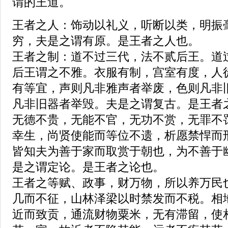
谓的王道。
王者之人：饰动以礼义，听断以类，明振
穷，夫是之谓有原。是王者之人也。
王者之制：道不过三代，法不贰后王。道
后王谓之不雅。衣服有制，宫室有度，人
有等宜，声则凡非雅声者举废，色则凡非
凡非旧器者举毁。夫是之谓复古。是王者
无德不贵，无能不官，无功不赏，无罪不
幸生，尚贤使能而等位不遗，析愿禁悍而
皆知夫为善于家而取赏于朝也，为不善于
是之谓定论。是王者之论也。
王者之等赋、政事，财万物，所以养万民
几而不征，山林泽梁以时禁发而不税。相
近而致贡，通流财物粟米，无有滞留，使