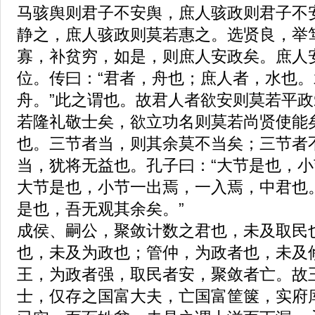
马骇舆则君子不安舆，庶人骇政则君子不
静之，庶人骇政则莫若惠之。选贤良，举
寡，补贫穷，如是，则庶人安政矣。庶人
位。传曰：“君者，舟也；庶人者，水也
舟。”此之谓也。故君人者欲安则莫若平
若隆礼敬士矣，欲立功名则莫若尚贤使能
也。三节者当，则其余莫不当矣；三节者
当，犹将无益也。孔子曰：“大节是也，
大节是也，小节一出焉，一入焉，中君也
是也，吾无观其余矣。”
成侯、嗣公，聚敛计数之君也，未及取民
也，未及为政也；管仲，为政者也，未及
王，为政者强，取民者安，聚敛者亡。故
士，仅存之国富大夫，亡国富筐箧，实府