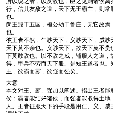
所以说之者，以友敌也，臣之见则诸侯离
行，信其友敌之道，天下无王霸主，则常
也。
闵王毁于五国，桓公劫于鲁庄，无它故焉
也。
彼王者不然，仁眇天下，义眇天下，威眇
天下莫不亲也。义眇天下，故天下莫不贵
下莫敢敌也。以不敌之威，辅服人之道，
得，甲兵不劳而天下服。是知王道者也。
王，欲霸而霸，欲强而强矣。
大意
本文对王、霸、强加以阐述。指出王者能
侯；霸者能结好诸侯，而强者能取得土地
人。王者征服天下的手段是用仁、义、威