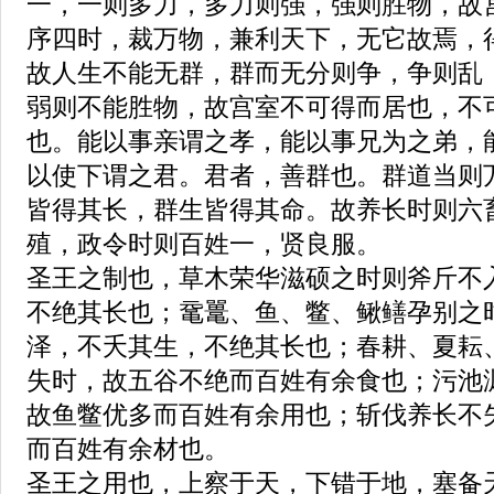
一，一则多力，多力则强，强则胜物，故
序四时，裁万物，兼利天下，无它故焉，
故人生不能无群，群而无分则争，争则乱
弱则不能胜物，故宫室不可得而居也，不
也。能以事亲谓之孝，能以事兄为之弟，
以使下谓之君。君者，善群也。群道当则
皆得其长，群生皆得其命。故养长时则六
殖，政令时则百姓一，贤良服。
圣王之制也，草木荣华滋硕之时则斧斤不
不绝其长也；鼋鼍、鱼、鳖、鳅鳝孕别之
泽，不夭其生，不绝其长也；春耕、夏耘
失时，故五谷不绝而百姓有余食也；污池
故鱼鳖优多而百姓有余用也；斩伐养长不
而百姓有余材也。
圣王之用也，上察于天，下错于地，塞备