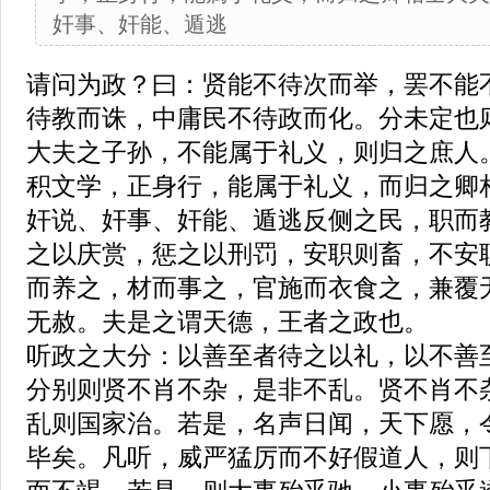
奸事、奸能、遁逃
请问为政？曰：贤能不待次而举，罢不能
待教而诛，中庸民不待政而化。分未定也
大夫之子孙，不能属于礼义，则归之庶人
积文学，正身行，能属于礼义，而归之卿
奸说、奸事、奸能、遁逃反侧之民，职而
之以庆赏，惩之以刑罚，安职则畜，不安
而养之，材而事之，官施而衣食之，兼覆
无赦。夫是之谓天德，王者之政也。
听政之大分：以善至者待之以礼，以不善
分别则贤不肖不杂，是非不乱。贤不肖不
乱则国家治。若是，名声日闻，天下愿，
毕矣。凡听，威严猛厉而不好假道人，则