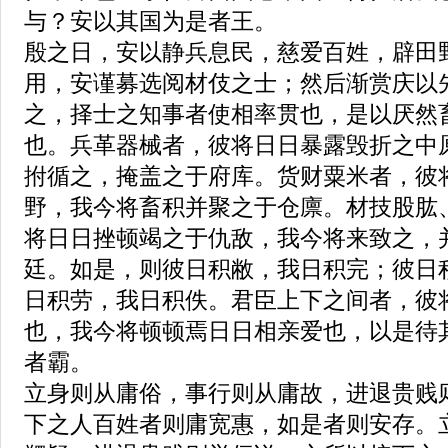
与？安以其国为是者王。
殷之日，安以静兵息民，慈爱百姓，辟田
用，安谨募选阅材伎之士；然后渐赏庆以
之，择士之知事者使相率贯也，是以厌然
也。兵革器械者，彼将日日暴露毁折之中
拊循之，掩盖之于府库。货财粟米者，彼
野，我今将畜积并聚之于仓廪。材技股肱
将日日挫顿竭之于仇敌，我今将来致之，
廷。如是，则彼日积敝，我日积完；彼日
日积劳，我日积佚。君臣上下之间者，彼
也，我今将顿顿焉日日相亲爱也，以是待
者霸。
立身则从庸俗，事行则从庸故，进退贵贱
下之人百姓者则庸宽惠，如是者则安存。