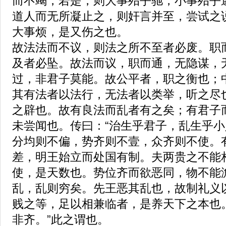
而不竭，若是，则大事殆乎驰，小事殆乎
道人而无所凝止之，则奸言并至，尝试之
大事烦，是又伤之也。
故法法而不议，则法之所不至者必废。职
及者必坠。故法而议，职而通，无隐谋，
过，非君子莫能。故公平者，职之衡也；
其有法者以法行，无法者以类举，听之尽
之辟也。故有良法而乱者有之矣；有君子
未尝闻也。传曰：“治生乎君子，乱生乎小
分均则不偏，势齐则不壹，众齐则不使。
差，明王始立而处国有制。夫两贵之不能
使，是天数也。势位齐而欲恶同，物不能
乱，乱则穷矣。先王恶其乱也，故制礼义
贱之等，足以相兼临者，是养天下之本也
非齐。”此之谓也。