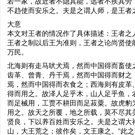
若一家，故近者不隐其能，远者不疾其劳
不趋使而安乐之。夫是之谓人师，是王者
大意
本文对王者的情况作了具体描述：王者之
王者之制以后王为准则，王者之论尚贤使
万民。
北海则有走马吠犬焉，然而中国得而畜使
齿革、曾青、丹干焉，然而中国得而财之
焉，然而中国得而衣食之；西海则有皮革
得而用之。故泽人足乎木，山人足乎鱼，
而足械用，工贾不耕田而足菽粟。故虎豹
用之。故天之所覆，地之所载，莫不尽其
贤良，下以养百姓而安乐之。夫是之谓大
山，大王荒之；彼作矣，文王康之。”此