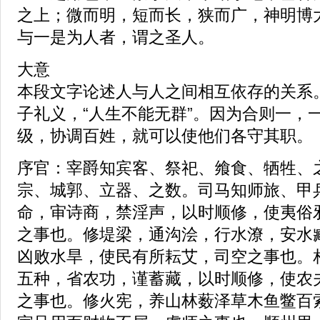
之上；微而明，短而长，狭而广，神明博
与一是为人者，谓之圣人。
大意
本段文字论述人与人之间相互依存的关系
子礼义，“人生不能无群”。因为合则一，
级，协调百姓，就可以使他们各守其职。
序官：宰爵知宾客、祭祀、飨食、牺牲、
宗、城郭、立器、之数。司马知师旅、甲
命，审诗商，禁淫声，以时顺修，使夷俗
之事也。修堤梁，通沟浍，行水潦，安水
凶败水旱，使民有所耘艾，司空之事也。
五种，省农功，谨蓄藏，以时顺修，使农
之事也。修火宪，养山林薮泽草木鱼鳖百