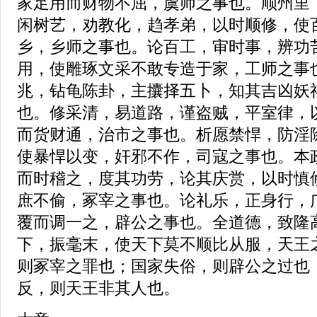
家足用而财物不屈，虞师之事也。顺州里
闲树艺，劝教化，趋孝弟，以时顺修，使
乡，乡师之事也。论百工，审时事，辨功
用，使雕琢文采不敢专造于家，工师之事
兆，钻龟陈卦，主攮择五卜，知其吉凶妖
也。修采清，易道路，谨盗贼，平室律，
而货财通，治市之事也。析愿禁悍，防淫
使暴悍以变，奸邪不作，司寇之事也。本
而时稽之，度其功劳，论其庆赏，以时慎
庶不偷，冢宰之事也。论礼乐，正身行，
覆而调一之，辟公之事也。全道德，致隆
下，振毫末，使天下莫不顺比从服，天王
则冢宰之罪也；国家失俗，则辟公之过也
反，则天王非其人也。