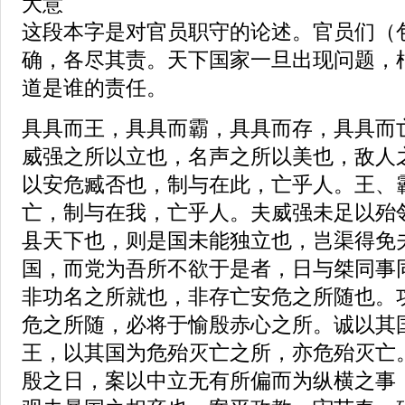
大意
这段本字是对官员职守的论述。官员们（
确，各尽其责。天下国家一旦出现问题，
道是谁的责任。
具具而王，具具而霸，具具而存，具具而
威强之所以立也，名声之所以美也，敌人
以安危臧否也，制与在此，亡乎人。王、
亡，制与在我，亡乎人。夫威强未足以殆
县天下也，则是国未能独立也，岂渠得免
国，而党为吾所不欲于是者，日与桀同事
非功名之所就也，非存亡安危之所随也。
危之所随，必将于愉殷赤心之所。诚以其
王，以其国为危殆灭亡之所，亦危殆灭亡
殷之日，案以中立无有所偏而为纵横之事