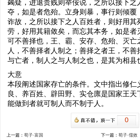
蠲疑，进退贵贱则举佞说，之所以接下之
夺，如是者危殆。立身则暴，事行则倾覆
诈故，之所以接下之人百姓者，则好用其
劳，好用其籍敛矣，而忘其本务，如是者
可不善择也，王、霸、安存、危殆、灭亡
人，不善择者人制之；善择之者王，不善
与亡者，制人之与人制之也，是其为相县
大意
本段阐述国家存亡的条件。文中指出修仁
良、养百姓、辟田野、实仓廪是国家王天
能做到者就可制人而不制于人。
0
上一篇：
荀子·富国
下一篇：
荀子·儒效