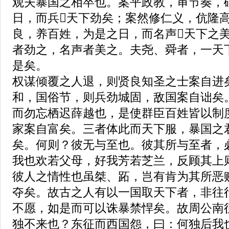
观夫暴国之相卒也。案平政教，审节奏，
日，而兵天下劲矣；案然修仁义，伉隆
良，养百姓，为是之日，而名声天下之
者劲之，名声者美之。夫尧、舜者，一天
是矣。
权谋倾覆之人退，则贤良知圣之士案自进
和，国俗节，则兵劲城固，敌国案自诎矣
而勿忘栖迟薛越也，是使群臣百姓皆以制
家案自富矣。三者体此而天下服，暴国之
矣。何则？彼无与至也。彼其所与至者，
我也欢若父母，好我芳若芝兰，反顾其上
彼人之情性也虽桀、跖，岂有肯为其所恶
夺矣。故古之人有以一国取天下者，非往
不愿，如是而可以诛暴禁悍矣。故周公南
独不来也？东征而西国怨，曰：何独后我