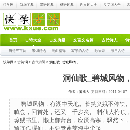
快学网
新华字典
汉语词典
成语词典
近义词大全
反义词大全
首页
古诗大全
古文典籍
文言文名篇
古代诗人
诗
唐诗三百首
宋词精选
元曲精选
写景的古诗
咏物诗
节日古诗
快学网
>
古诗词
>
古代诗词
> 洞仙歌_碧城风物，
洞仙歌_碧城风物
作者：
范成大
更新日期：2011-04-07
碧城风物，有湖中天地。长笑义娥不停轨
嗔尝，回首处，还又三千岁矣。 料仙人拊顶
琼赐书里。懒上郁萧台，应厌高寒，飘然下，
留连作臞仙，不要管蓬莱海中尘起。