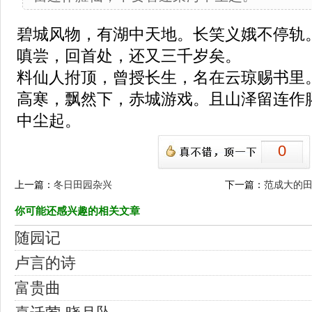
碧城风物，有湖中天地。长笑义娥不停轨
嗔尝，回首处，还又三千岁矣。
料仙人拊顶，曾授长生，名在云琼赐书里
高寒，飘然下，赤城游戏。且山泽留连作
中尘起。
0
上一篇：
冬日田园杂兴
下一篇：
范成大的
你可能还感兴趣的相关文章
随园记
卢言的诗
富贵曲