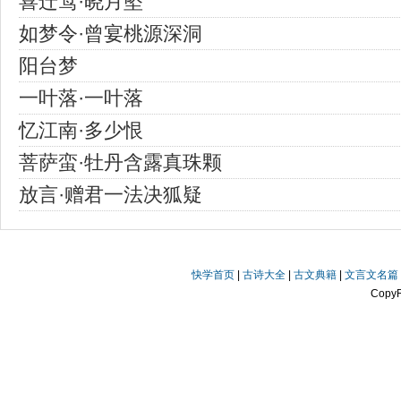
喜迁莺·晓月坠
如梦令·曾宴桃源深洞
阳台梦
一叶落·一叶落
忆江南·多少恨
菩萨蛮·牡丹含露真珠颗
放言·赠君一法决狐疑
快学首页
|
古诗大全
|
古文典籍
|
文言文名篇
Copy