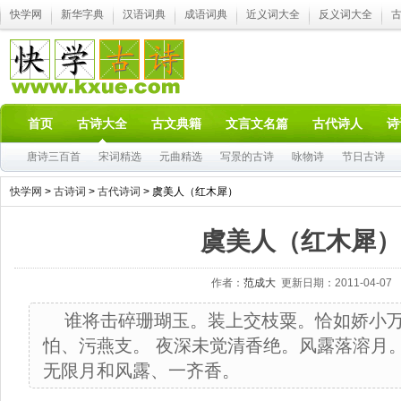
快学网
新华字典
汉语词典
成语词典
近义词大全
反义词大全
首页
古诗大全
古文典籍
文言文名篇
古代诗人
诗
唐诗三百首
宋词精选
元曲精选
写景的古诗
咏物诗
节日古诗
快学网
>
古诗词
>
古代诗词
> 虞美人（红木犀）
虞美人（红木犀）
作者：
范成大
更新日期：2011-04-07
谁将击碎珊瑚玉。装上交枝粟。恰如娇小
怕、污燕支。 夜深未觉清香绝。风露落溶月
无限月和风露、一齐香。