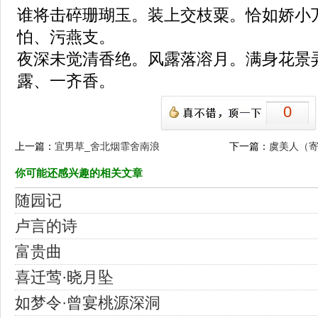
谁将击碎珊瑚玉。装上交枝粟。恰如娇小
怕、污燕支。
夜深未觉清香绝。风露落溶月。满身花景
露、一齐香。
0
上一篇：
宜男草_舍北烟霏舍南浪
下一篇：
虞美人（
你可能还感兴趣的相关文章
随园记
卢言的诗
富贵曲
喜迁莺·晓月坠
如梦令·曾宴桃源深洞