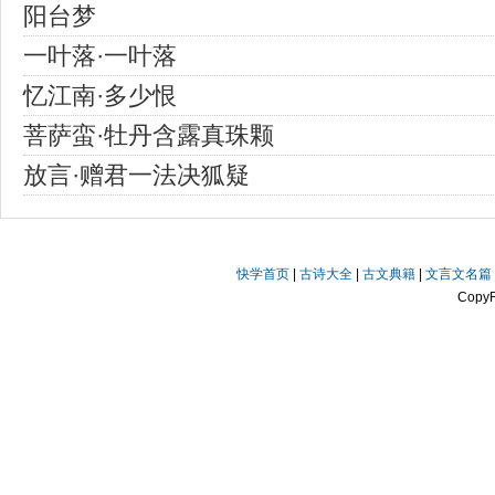
阳台梦
一叶落·一叶落
忆江南·多少恨
菩萨蛮·牡丹含露真珠颗
放言·赠君一法决狐疑
快学首页
|
古诗大全
|
古文典籍
|
文言文名篇
Copy