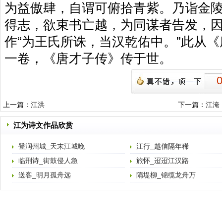
为益傲肆，自谓可俯拾青紫。乃诣金
得志，欲束书亡越，为同谋者告发，
作“为王氏所诛，当汉乾佑中。”此从
一卷，《唐才子传》传于世。
上一篇：
江洪
下一篇：
江淹
江为诗文作品欣赏
登润州城_天末江城晚
江行_越信隔年稀
临刑诗_街鼓侵人急
旅怀_迢迢江汉路
送客_明月孤舟远
隋堤柳_锦缆龙舟万