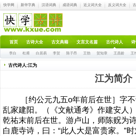
快学网
新华字典
汉语词典
成语词典
近义词大全
反义词大全
首页
古诗大全
古文典籍
文言文名篇
古代诗人
诗
李白
杜甫
白居易
李贺
陈子昂
王勃
贺知章
王昌龄
王
古代诗人:江为
江为简介
［约公元九五o年前后在世］字不
乱家建阳。（《文献通考》作建安人
乾祐末前后在世。游卢山，师陈贶为
白鹿寺诗，曰：“此人大是富贵家。”