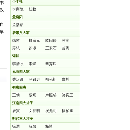
小李杜
书
李商隐
杜牧
政
孟襄阳
自
孟浩然
早
唐宋八大家
韩愈
柳宗元
欧阳修
苏洵
苏轼
苏辙
王安石
曾巩
词妖
李清照
李煜
辛弃疾
元曲四大家
关汉卿
马致远
郑光祖
白朴
初唐四杰
王勃
杨炯
卢照邻
骆宾王
江南四大才子
唐寅
文征明
祝允明
徐祯卿
明代三大才子
徐渭
解缙
杨慎