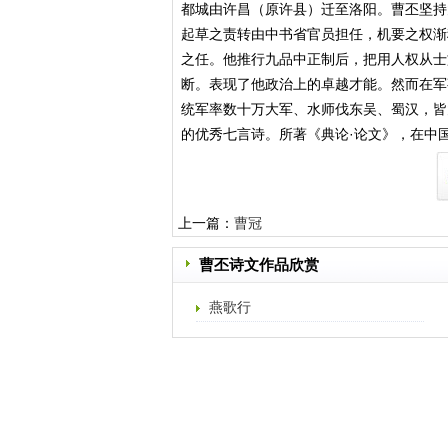
都城由许昌（原许县）迁至洛阳。曹丕坚持
起草之责转由中书省官员担任，机要之权渐
之任。他推行九品中正制后，把用人权从士
断。表现了他政治上的卓越才能。然而在军
统军率数十万大军、水师伐东吴、蜀汉，皆
的优秀七言诗。所著《典论·论文》，在中
上一篇：
曹冠
曹丕诗文作品欣赏
燕歌行