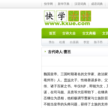
快学网
新华字典
汉语词典
成语词典
首页
古诗大全
古文典籍
文
李白
杜甫
白居易
李贺
陈子昂
古代诗人:曹丕
魏国皇帝。三国时期著名的文学家、政治家。
亳州市）人。
曹操
次子。性格善谋多诈。父
传、诸子百家之书。年仅8岁，即能为文，
谋，在司马懿、吴质等大臣帮助下，在继承
丕继位为丞相，他积极调节曹家与士族阶层
不能当皇帝的头疼问题，获得了士族的支持