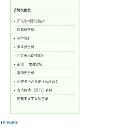
古诗文鉴赏
严先生祠堂记赏析
获麟解赏析
讳辩赏析
孤儿行赏析
圬者王承福传赏析
杂说一·龙说赏析
康衢谣赏析
词牌名沁园春是什么意思？
古诗解读:《元日》资料
芭蕉不展丁香结意思
经
|
周易·易经