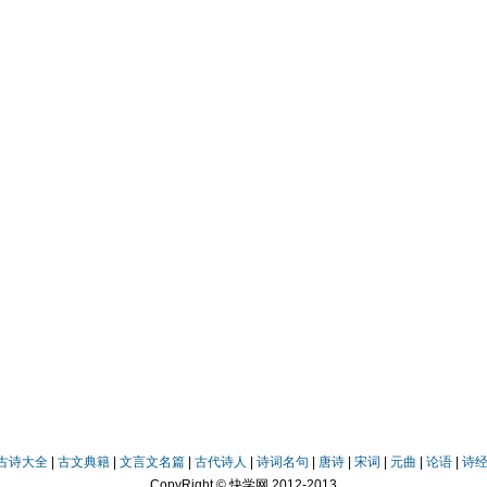
古诗大全
|
古文典籍
|
文言文名篇
|
古代诗人
|
诗词名句
|
唐诗
|
宋词
|
元曲
|
论语
|
诗
CopyRight © 快学网 2012-2013