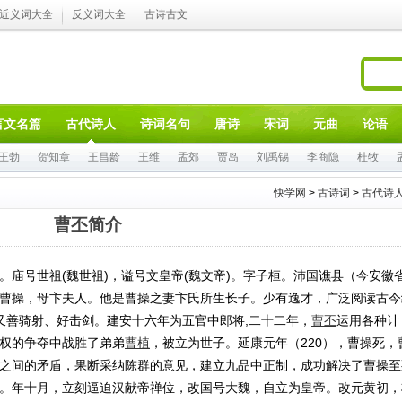
近义词大全
反义词大全
古诗古文
言文名篇
古代诗人
诗词名句
唐诗
宋词
元曲
论语
王勃
贺知章
王昌龄
王维
孟郊
贾岛
刘禹锡
李商隐
杜牧
快学网
>
古诗词
>
古代诗
曹丕简介
庙号世祖(魏世祖)，谥号文皇帝(魏文帝)。字子桓。沛国谯县（今安徽
曹操，母卞夫人。他是曹操之妻卞氏所生长子。少有逸才，广泛阅读古今
又善骑射、好击剑。建安十六年为五官中郎将,二十二年，
曹丕
运用各种计
权的争夺中战胜了弟弟
曹植
，被立为世子。延康元年（220），曹操死，
之间的矛盾，果断采纳陈群的意见，建立九品中正制，成功解决了曹操至
。年十月，立刻逼迫汉献帝禅位，改国号大魏，自立为皇帝。改元黄初，