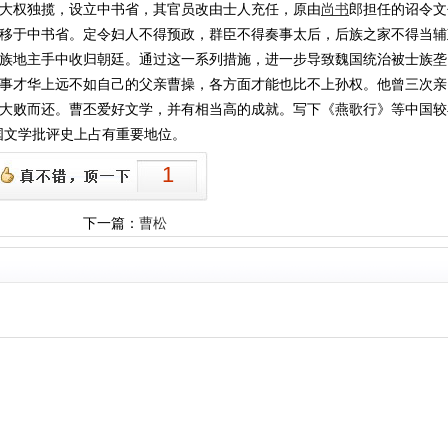
大权独揽，设立中书省，其官员改由士人充任，原由
尚书
郎担任的诏令文
移于中书省。定令妇人不得预政，群臣不得奏事太后，后族之家不得当辅
族地主手中收归朝廷。通过这一系列措施，进一步导致魏国统治被士族垄
事才华上远不如自己的父亲曹操，各方面才能也比不上孙权。他曾三次亲
大败而还。曹丕爱好文学，并有相当高的成就。写下《燕歌行》等中国较
国文学批评史上占有重要地位。
1
下一篇：
曹松