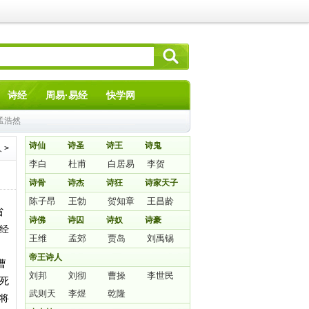
诗经
周易·易经
快学网
孟浩然
诗仙
诗圣
诗王
诗鬼
人
>
李白
杜甫
白居易
李贺
诗骨
诗杰
诗狂
诗家天子
陈子昂
王勃
贺知章
王昌龄
省
诗佛
诗囚
诗奴
诗豪
经
王维
孟郊
贾岛
刘禹锡
帝王诗人
曹
刘邦
刘彻
曹操
李世民
死
武则天
李煜
乾隆
将