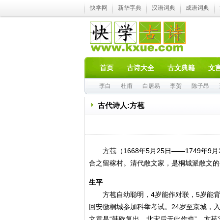
快学网
新华字典
汉语词典
成语词典
首页
古诗大全
古文典籍
文
李白
杜甫
白居易
李贺
陈子昂
古代诗人:方苞
方苞
（1668年5月25日——174
合之留稼村。清代散文家，是桐城派散文的
生平
方苞自幼聪明，4岁能作对联，5岁能背诵
回安徽桐城参加科举考试。24岁至京城，入
文章是“韩欧复出，北宋后无此作也”。方苞