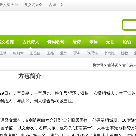
近义词大全
反义词大全
古诗古文
言文名篇
古代诗人
诗词名句
唐诗
宋词
元曲
论语
王勃
贺知章
王昌龄
王维
孟郊
贾岛
刘禹锡
李商隐
杜牧
快学网
>
古诗词
>
古代诗
方苞简介
9年9月29日），字灵皋，一字凤九，晚年号望溪，汉族，安徽桐城人，生于江
创始人，与
姚鼐
、
刘大櫆
合称桐城三祖。
经文章句，6岁随家由六合迁到江宁旧居居住，仍保留桐城籍。16岁随
国子监，以文会友，名声大振，被称为“江南第一”。
大学
士
李光
地称赞方
32岁考取江南乡试第一名。康熙四十五年(1706年)考取进士第四名。时母