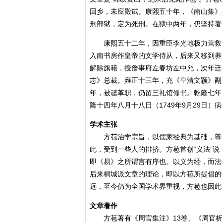
回乡，未应殿试。康熙五十年，《南山集》
刑部狱，定为死刑。在狱中两年，仍坚持著
康熙五十二年，因重臣李光地极力营救，
入南书房作皇帝的文学侍从，后来又移到养蒙
解除旗籍，授詹事府左春坊左中允，次年迁
志》总裁。雍正十三年，充《皇清文颖》副
年，被谴革职，仍留三礼馆修书。乾隆七年
隆十四年八月十八日（1749年9月29日）
学术主张
方苞治学宗旨，以儒家经典为基础，尊奉
此，受到一些人的排挤。方苞首创“义法”说，
即《易》之所谓言有序也。以义为经，而法
后来桐城派文章的理论，即以方苞所提倡的
远，至今仍为全国学术界重视，方苞也因此
文章著作
方苞著有《周官集注》13卷、《周官析疑