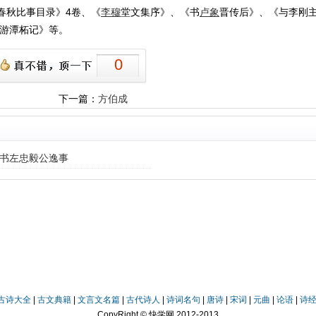
春秋比事目录》4卷、《
李穆
堂文集序》、《书
卢象
晋传后》、《与李刚
游潭柘记》等。
0
下一篇：
方伯成
书左忠毅公逸事
古诗大全
|
古文典籍
|
文言文名篇
|
古代诗人
|
诗词名句
|
唐诗
|
宋词
|
元曲
|
论语
|
诗
CopyRight © 快学网 2012-2013