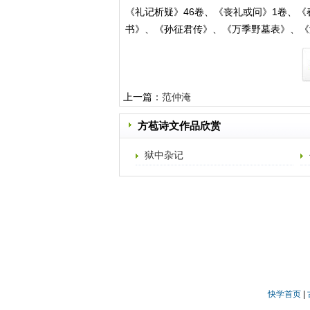
《礼记析疑》46卷、《丧礼或问》1卷、《
书》、《孙征君传》、《万季野墓表》、《
上一篇：
范仲淹
方苞诗文作品欣赏
狱中杂记
快学首页
|