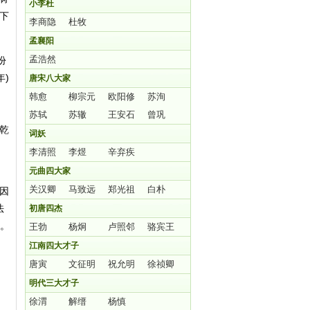
小李杜
下
李商隐
杜牧
孟襄阳
孟浩然
份
)
唐宋八大家
韩愈
柳宗元
欧阳修
苏洵
苏轼
苏辙
王安石
曾巩
乾
词妖
李清照
李煜
辛弃疾
元曲四大家
关汉卿
马致远
郑光祖
白朴
因
法
初唐四杰
础。
王勃
杨炯
卢照邻
骆宾王
江南四大才子
唐寅
文征明
祝允明
徐祯卿
明代三大才子
徐渭
解缙
杨慎