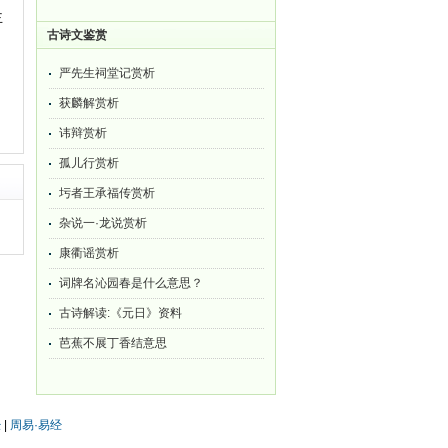
主
古诗文鉴赏
严先生祠堂记赏析
获麟解赏析
讳辩赏析
孤儿行赏析
圬者王承福传赏析
杂说一·龙说赏析
康衢谣赏析
词牌名沁园春是什么意思？
古诗解读:《元日》资料
芭蕉不展丁香结意思
经
|
周易·易经