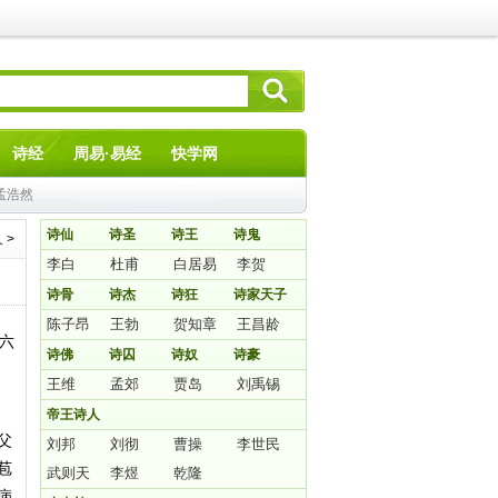
诗经
周易·易经
快学网
孟浩然
诗仙
诗圣
诗王
诗鬼
人
>
李白
杜甫
白居易
李贺
诗骨
诗杰
诗狂
诗家天子
陈子昂
王勃
贺知章
王昌龄
苏六
诗佛
诗囚
诗奴
诗豪
王维
孟郊
贾岛
刘禹锡
帝王诗人
父
刘邦
刘彻
曹操
李世民
苞
武则天
李煜
乾隆
病