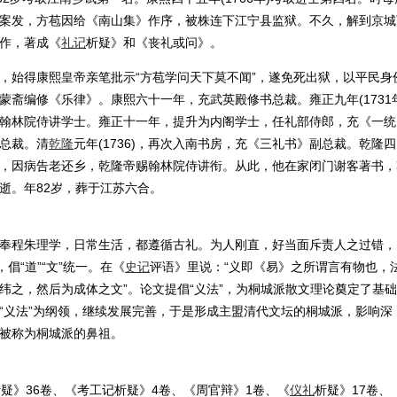
案发，方苞因给《南山集》作序，被株连下江宁县监狱。不久，解到京城
作，著成《
礼记
析疑》和《丧礼或问》。
始得康熙皇帝亲笔批示“方苞学问天下莫不闻”，遂免死出狱，以平民身
斋编修《乐律》。康熙六十一年，充武英殿修书总裁。雍正九年(1731年
翰林院侍讲学士。雍正十一年，提升为内阁学士，任礼部侍郎，充《一统
总裁。清
乾隆
元年(1736)，再次入南书房，充《三礼书》副总裁。乾隆四
，因病告老还乡，乾隆帝赐翰林院侍讲衔。从此，他在家闭门谢客著书，
病逝。年82岁，葬于江苏六合。
程朱理学，日常生活，都遵循古礼。为人刚直，好当面斥责人之过错，
倡“道”“文”统一。在《
史记
评语》里说：“义即《易》之所谓言有物也，
纬之，然后为成体之文”。论文提倡“义法”，为桐城派散文理论奠定了基
“义法”为纲领，继续发展完善，于是形成主盟清代文坛的桐城派，影响深
被称为桐城派的鼻祖。
》36卷、《考工记析疑》4卷、《周官辩》1卷、《
仪礼
析疑》17卷、