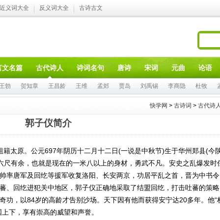
近义词大全
反义词大全
古诗古文
言文名篇
古代诗人
诗词名句
唐诗
宋词
元曲
论语
王勃
贺知章
王昌龄
王维
孟郊
贾岛
刘禹锡
李商隐
杜牧
快学网
>
古诗词
>
古代诗
郭子仪简介
族，祖籍太原。公元697年阴历十二月十二日(一说是中秋节)生于华州郑县(今
，六尺有余，也就是现在的一米八以上的身材，勇武不凡。安史之乱爆发时
帅率唐军及回纥等援军收复洛阳、长安两京，功居平乱之首，晋为中书令
蕃、回纥进犯关中地区，郭子仪正确地采取了结盟回纥，打击吐蕃的策略
奇功，以84岁的高龄才告别沙场。天下因有他而获得安宁达20多年。他“
国上下，享有崇高的威望和声誉。