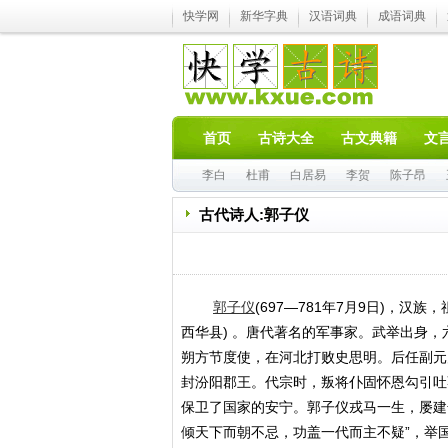
快学网
新华字典
汉语词典
成语词典
首页
古诗大全
古文典籍
文
李白
杜甫
白居易
李贺
陈子昂
古代诗人:郭子仪
郭子仪
(697—781年7月9日)，汉
西华县) 。唐代著名的军事家。武举出身
朔方节度使，在河北打败史思明。后任副元
封汾阳郡王。代宗时，叛将仆固怀恩勾引吐
保卫了国家的安宁。郭子仪戎马一生，屡建
倾天下而朝不忌，功盖一代而主不疑”，举