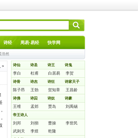
诗经
周易·易经
快学网
孟浩然
诗仙
诗圣
诗王
诗鬼
人
>
李白
杜甫
白居易
李贺
诗骨
诗杰
诗狂
诗家天子
陈子昂
王勃
贺知章
王昌龄
陕
诗佛
诗囚
诗奴
诗豪
任
王维
孟郊
贾岛
刘禹锡
，
帝王诗人
，
刘邦
刘彻
曹操
李世民
权
武则天
李煜
乾隆