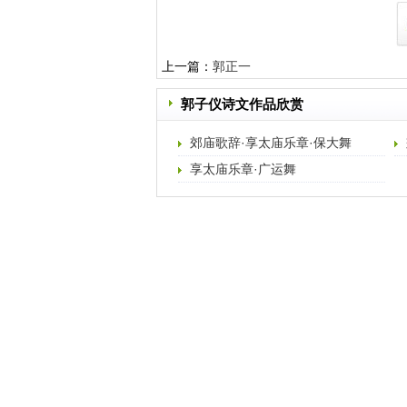
上一篇：
郭正一
郭子仪诗文作品欣赏
郊庙歌辞·享太庙乐章·保大舞
享太庙乐章·广运舞