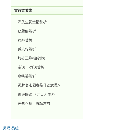
古诗文鉴赏
严先生祠堂记赏析
获麟解赏析
讳辩赏析
孤儿行赏析
圬者王承福传赏析
杂说一·龙说赏析
康衢谣赏析
词牌名沁园春是什么意思？
古诗解读:《元日》资料
芭蕉不展丁香结意思
经
|
周易·易经