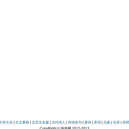
古诗大全
|
古文典籍
|
文言文名篇
|
古代诗人
|
诗词名句
|
唐诗
|
宋词
|
元曲
|
论语
|
诗
CopyRight © 快学网 2012-2013