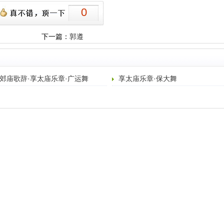
0
下一篇：
郭遵
郊庙歌辞·享太庙乐章·广运舞
享太庙乐章·保大舞