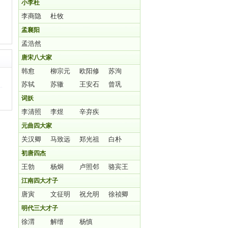
小李杜
李商隐
杜牧
孟襄阳
孟浩然
唐宋八大家
韩愈
柳宗元
欧阳修
苏洵
苏轼
苏辙
王安石
曾巩
词妖
李清照
李煜
辛弃疾
元曲四大家
关汉卿
马致远
郑光祖
白朴
初唐四杰
王勃
杨炯
卢照邻
骆宾王
江南四大才子
唐寅
文征明
祝允明
徐祯卿
明代三大才子
徐渭
解缙
杨慎