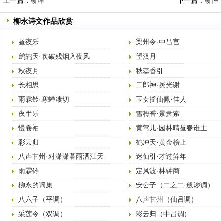
上一篇：
柳浑
下一篇：
柳恽
柳永诗文作品欣赏
昼夜乐
梁州令·中吕宫
鹧鸪天·吹破残烟入夜风
望汉月
秋夜月
秋蕊香引
长相思
二郎神·炎光谢
雨霖铃·寒蝉凄切
玉女摇仙佩·佳人
夜半乐
雪梅香·景萧索
慢卷袖
黄莺儿·园林晴昼春谁主
彩云归
鹤冲天·黄金榜上
八声甘州·对潇潇暮雨洒江天
迷仙引·才过笄年
雨霖铃
定风波·林钟商
柳永的词集
安公子（二之二·般涉调）
八六子（平调）
八声甘州（仙吕调）
采莲令（双调）
彩云归（中吕调）