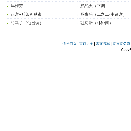
早梅芳
鹧鸪天（平调）
正宫●爪茉莉秋夜
昼夜乐（二之二·中吕宫）
竹马子（仙吕调）
驻马听（林钟商）
快学首页
|
古诗大全
|
古文典籍
|
文言文名篇
Copy