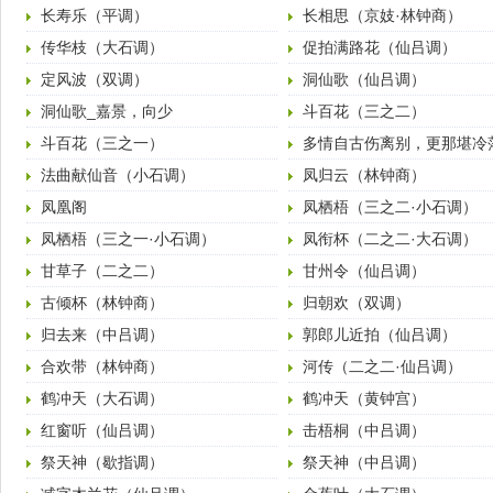
长寿乐（平调）
长相思（京妓·林钟商）
传华枝（大石调）
促拍满路花（仙吕调）
定风波（双调）
洞仙歌（仙吕调）
洞仙歌_嘉景，向少
斗百花（三之二）
斗百花（三之一）
多情自古伤离别，更那堪冷
节。 （宋·柳永·雨
法曲献仙音（小石调）
凤归云（林钟商）
凤凰阁
凤栖梧（三之二·小石调）
凤栖梧（三之一·小石调）
凤衔杯（二之二·大石调）
甘草子（二之二）
甘州令（仙吕调）
古倾杯（林钟商）
归朝欢（双调）
归去来（中吕调）
郭郎儿近拍（仙吕调）
合欢带（林钟商）
河传（二之二·仙吕调）
鹤冲天（大石调）
鹤冲天（黄钟宫）
红窗听（仙吕调）
击梧桐（中吕调）
祭天神（歇指调）
祭天神（中吕调）