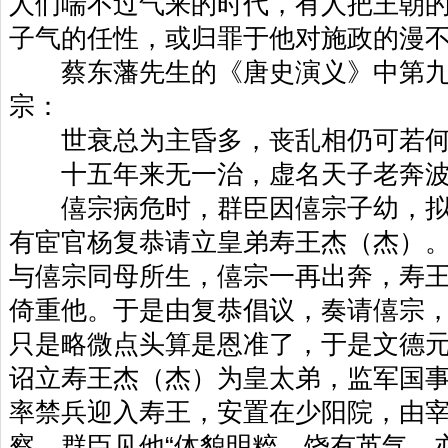
人们喘不过气来的时代，有人把王朝
子气的任性，或归罪于他对施政的漫
蔡东藩先生的《唐史演义》中第九
宗：
世衰总为主昏多，丧乱相仍可若何
十五年来无一治，虚名天子老奔波
僖宗病危时，群臣因僖宗子幼，拟
有宦官杨复恭请立皇弟寿王杰（杰）
与僖宗同母所生，僖宗一再出奔，寿
倚重他。于是由复恭倡议，奏请僖宗
只是略微点头算是恩准了，于是文德元
诏立寿王杰（杰）为皇太弟，监军国
率禁兵迎入寿王，安置在少阳院，由
察。群臣见他“体貌明粹，饶有英气，