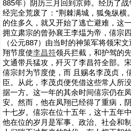
885年）阴历三月回到京师。经历了
经完全荒废了：“荆棘满城，狐兔纵横。
的住多久，就又开始了逃亡避难，这
拥立肃宗的曾孙襄王李煴为帝，僖宗
（公元887）由当时的神策军将领宋
翔节度使
李昌符
领兵拦截，和护驾的
文通带兵猛攻，歼灭了李昌符全部。
僖宗封为节度使，而 且赐名李茂贞，
臣。从此，李茂贞便凭借这些常人所
据一方。这一年的其余时间僖宗仍在
安。然而，他在凤翔已经得了重病，
十七岁。僖宗在位十五年，这十五年
他在位的岁月是军事、政治、社会和