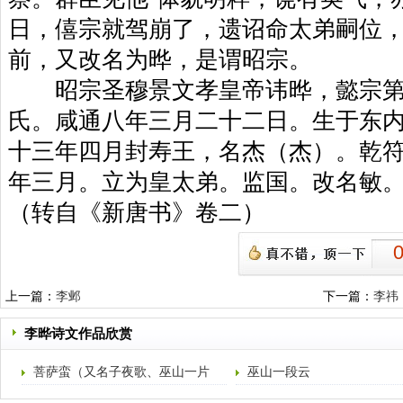
日，僖宗就驾崩了，遗诏命太弟嗣位
前，又改名为晔，是谓昭宗。
昭宗圣穆景文孝皇帝讳晔，懿宗第
氏。咸通八年三月二十二日。生于东
十三年四月封寿王，名杰（杰）。乾
年三月。立为皇太弟。监国。改名敏
（转自《新唐书》卷二）
上一篇：
李邺
下一篇：
李祎
李晔诗文作品欣赏
菩萨蛮（又名子夜歌、巫山一片
巫山一段云
云、重叠金）