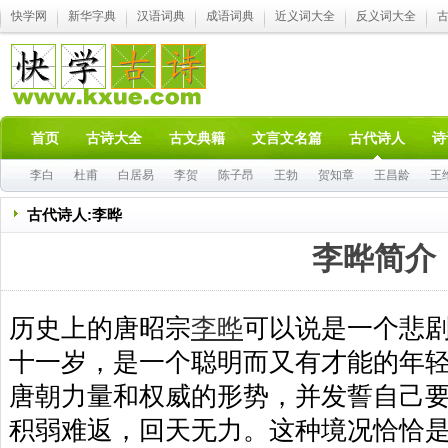
快学网
新华字典
汉语词典
成语词典
近义词大全
反义词大全
首页
古诗大全
古文典籍
文言文名篇
古代诗人
诗
李白
杜甫
白居易
李贺
陈子昂
王勃
贺知章
王昌龄
王
古代诗人:李晔
李晔简介
历史上的唐昭宗
李晔
可以说是一个悲
十一岁，是一个聪明而又有才能的年
唐朝力量和权威的形势，并发誓自己
积弱难返，回天无力。这种境况恰恰