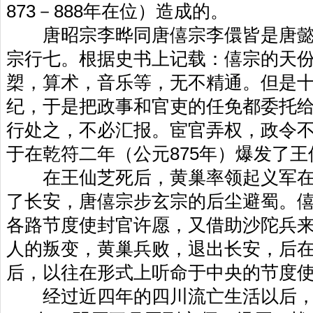
873－888年在位）造成的。
唐昭宗李晔同唐僖宗李儇皆是唐懿
宗行七。根据史书上记载：僖宗的天
槊，算术，音乐等，无不精通。但是
纪，于是把政事和官吏的任免都委托
行处之，不必汇报。宦官弄权，政令
于在乾符二年（公元875年）爆发了王
在王仙芝死后，黄巢率领起义军在
了长安，唐僖宗步玄宗的后尘避蜀。
各路节度使封官许愿，又借助沙陀兵
人的叛变，黄巢兵败，退出长安，后
后，以往在形式上听命于中央的节度
经过近四年的四川流亡生活以后，