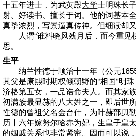
十五年进士，为武英殿
大学
士明珠长
射、好读书、擅长于词。他的词基本全
真挚浓烈，写景逼真传神。但细读却
人谓“谁料晓风残月后，而今重见柳
思。
生平
纳兰性德于顺治十一年（公元1655
其父是康熙时期权倾朝野的“相国”明
济格第五女，一品诰命夫人。而其家
初满族最显赫的八大姓之一，即后世所
性德的曾祖父名金台什，为叶赫部贝
历十六年嫁努尔哈赤为妃，生皇子皇
的姻戚关系也非常紧密。因而可以说