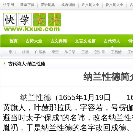
快学网
新华字典
汉语词典
成语词典
近义词大全
反义词大全
首页
古诗大全
古文典籍
文言文名篇
古代诗人
诗
李白
杜甫
白居易
李贺
陈子昂
王勃
贺知章
王昌龄
王
古代诗人:纳兰性德
纳兰性德简
纳兰性德
（1655年1月19日——
黄旗人，叶赫那拉氏，字容若，号楞
避当时太子“保成”的名讳，改名纳兰
胤礽，于是纳兰性德的名字改回成德