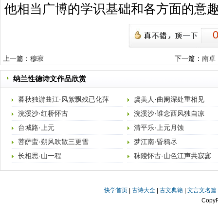
他相当广博的学识基础和各方面的意
上一篇：
穆寂
下一篇：
南卓
纳兰性德诗文作品欣赏
暮秋独游曲江·风絮飘残已化萍
虞美人·曲阑深处重相见
浣溪沙·红桥怀古
浣溪沙·谁念西风独自凉
台城路·上元
清平乐·上元月蚀
菩萨蛮·朔风吹散三更雪
梦江南·昏鸦尽
长相思·山一程
秣陵怀古·山色江声共寂寥
快学首页
|
古诗大全
|
古文典籍
|
文言文名篇
Copy