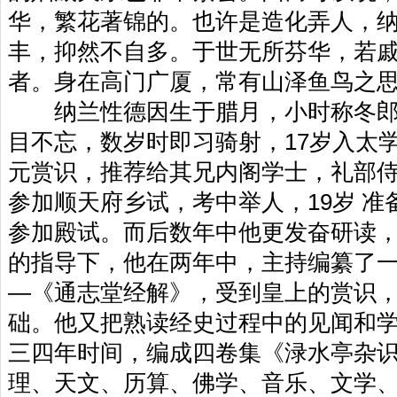
华，繁花著锦的。也许是造化弄人，纳
丰，抑然不自多。于世无所芬华，若
者。身在高门广厦，常有山泽鱼鸟之思
纳兰性德因生于腊月，小时称冬郎
目不忘，数岁时即习骑射，17岁入太
元赏识，推荐给其兄内阁学士，礼部侍
参加顺天府乡试，考中举人，19岁 
参加殿试。而后数年中他更发奋研读
的指导下，他在两年中，主持编纂了一部
—《通志堂经解》，受到皇上的赏识
础。他又把熟读经史过程中的见闻和
三四年时间，编成四卷集《渌水亭杂
理、天文、历算、佛学、音乐、文学