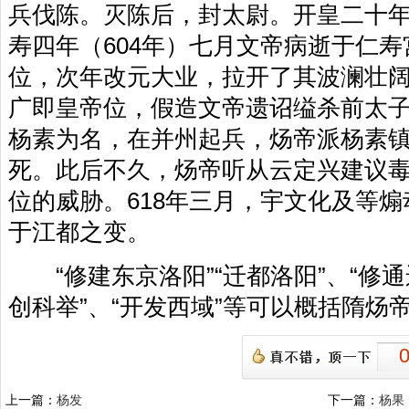
兵伐陈。灭陈后，封太尉。开皇二十年(
寿四年（604年）七月文帝病逝于仁
位，次年改元大业，拉开了其波澜壮
广即皇帝位，假造文帝遗诏缢杀前太
杨素为名，在并州起兵，炀帝派杨素
死。此后不久，炀帝听从云定兴建议
位的威胁。618年三月，宇文化及等
于江都之变。
“修建东京洛阳”“迁都洛阳”、“修通运
创科举”、“开发西域”等可以概括隋炀
上一篇：
杨发
下一篇：
杨果