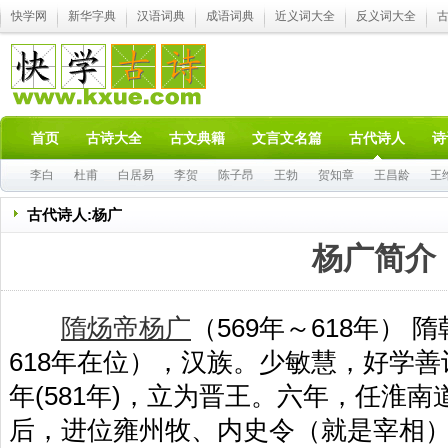
快学网
新华字典
汉语词典
成语词典
近义词大全
反义词大全
首页
古诗大全
古文典籍
文言文名篇
古代诗人
诗
李白
杜甫
白居易
李贺
陈子昂
王勃
贺知章
王昌龄
王
古代诗人:杨广
杨广简介
隋炀帝
杨广
（569年～618年） 
618年在位），汉族。少敏慧，好学
年(581年)，立为晋王。六年，任淮南
后，进位雍州牧、内史令（就是宰相