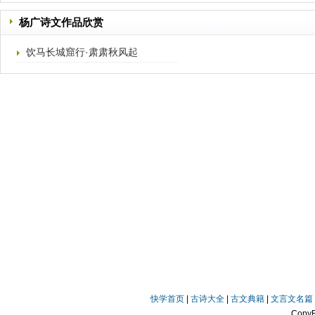
杨广诗文作品欣赏
饮马长城窟行·肃肃秋风起
快学首页
|
古诗大全
|
古文典籍
|
文言文名篇
Copy