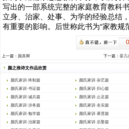
写出的一部系统完整的家庭教育教科
立身、治家、处事、为学的经验总结
有重要的影响。后世称此书为“家教规范
上一篇：
颜真卿
下一篇：
晏几
颜之推诗文作品欣赏
颜氏家训·终制篇
颜氏家训·杂艺篇
颜氏家训·书证篇
颜氏家训·归心篇
颜氏家训·诫兵篇
颜氏家训·止足篇
颜氏家训·涉务篇
颜氏家训·名实篇
颜氏家训·勉学篇
颜氏家训·慕贤篇
颜氏家训·治家篇
颜氏家训·后娶篇