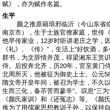
赋》，亦为赋作名篇。
生平
颜之推原籍琅邪临沂（今山东省临
南京市），生于士族官僚家庭，世传
他早传家业，12岁时听讲老庄之学，
《礼》、《传》”，生活上“好饮酒，多
群书，为文辞情并茂，得梁湘东王赏识
侍。后投奔北齐，历20年，官至黄门侍
北周所灭，他被征为御史上士。公元58
隋文帝开皇年间，被召为学士，不久以
生而三化，备苶苦而蓼辛”。叹息“三为
《颜氏家训》和《还冤志》等。《颜
推为了用儒家思想教训子孙，以保持