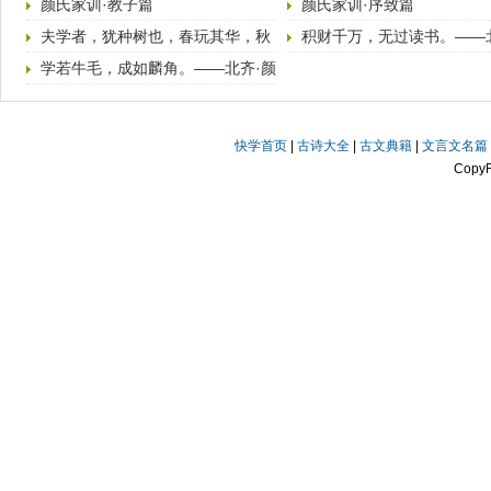
颜氏家训·教子篇
颜氏家训·序致篇
夫学者，犹种树也，春玩其华，秋
积财千万，无过读书。——
登其实。——北齐·颜
之推《颜氏家训·勉
学若牛毛，成如麟角。——北齐·颜
之推《颜氏家训·养
快学首页
|
古诗大全
|
古文典籍
|
文言文名篇
Copy