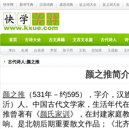
快学网
新华字典
汉语词典
成语词典
近义词大全
反义词大全
首页
古诗大全
古文典籍
文言文名篇
古代诗人
诗
李白
杜甫
白居易
李贺
陈子昂
王勃
贺知章
王昌龄
王
古代诗人:颜之推
颜之推简
颜之推
（531年－约595），字介，
沂）人。中国古代文学家，生活年代
推曾著有《
颜氏家训
》，在封建家庭
响。是北朝后期重要散文作品；《北