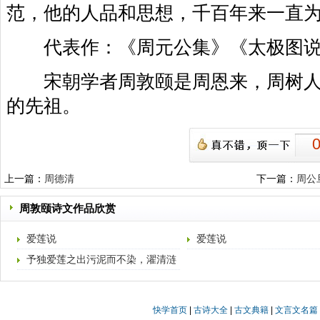
范，他的人品和思想，千百年来一直
代表作：《周元公集》《太极图说
宋朝学者周敦颐是周恩来，周树人
的先祖。
上一篇：
周德清
下一篇：
周公
周敦颐诗文作品欣赏
爱莲说
爱莲说
予独爱莲之出污泥而不染，濯清涟
而不妖。 （宋·周敦
快学首页
|
古诗大全
|
古文典籍
|
文言文名篇