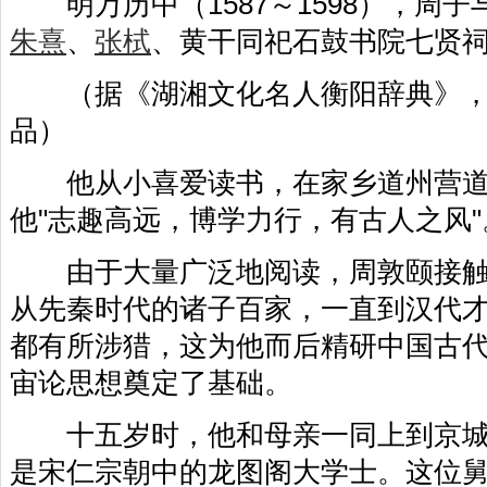
明万历中（1587～1598），周子
朱熹
、
张栻
、黄干同祀石鼓书院七贤
（据《湖湘文化名人衡阳辞典》，
品）
他从小喜爱读书，在家乡道州营道
他"志趣高远，博学力行，有古人之风"
由于大量广泛地阅读，周敦颐接触
从先秦时代的诸子百家，一直到汉代
都有所涉猎，这为他而后精研中国古
宙论思想奠定了基础。
十五岁时，他和母亲一同上到京城
是宋仁宗朝中的龙图阁大学士。这位