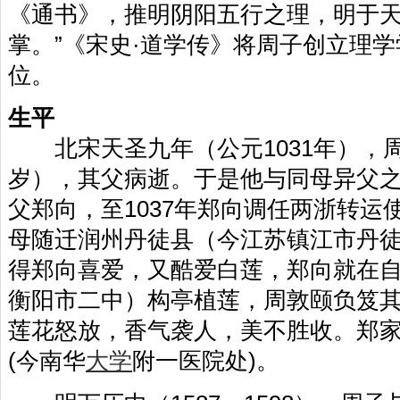
《通书》，推明阴阳五行之理，明于
掌。”《宋史·道学传》将周子创立理
位。
生平
北宋天圣九年（公元1031年），周
岁），其父病逝。于是他与同母异父
父郑向，至1037年郑向调任两浙转运
母随迁润州丹徒县（今江苏镇江市丹
得郑向喜爱，又酷爱白莲，郑向就在
衡阳市二中）构亭植莲，周敦颐负笈
莲花怒放，香气袭人，美不胜收。郑
(今南华
大学
附一医院处)。