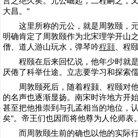
言之绝久矣。元公崛起，二程嗣之，
大昌。"
这里所称的元公，就是周敦颐，元
明确肯定了周敦颐作为北宋理学开山
僧、道人游山玩水，弹琴吟
程颢
、程
程颐在后来回忆说，他年少时就是
厌倦了科举仕途。立志要学习和探索
周敦颐死后，随着程颢、程颐对他
的名声也逐渐显扬。南宋时许地方开
甚至把他推崇到与孔孟相当的地位，认
矣"。帝王们也因而将他尊为人伦师表
而周敦颐生前的确也以他的实际行