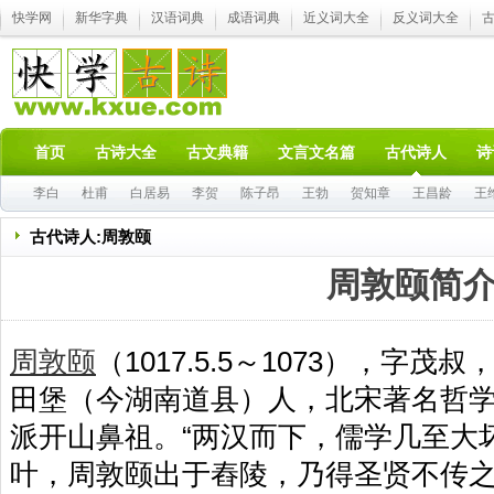
快学网
新华字典
汉语词典
成语词典
近义词大全
反义词大全
首页
古诗大全
古文典籍
文言文名篇
古代诗人
诗
李白
杜甫
白居易
李贺
陈子昂
王勃
贺知章
王昌龄
王
古代诗人:周敦颐
周敦颐简
周敦颐
（1017.5.5～1073），字
田堡（今湖南道县）人，北宋著名哲
派开山鼻祖。“两汉而下，儒学几至大
叶，周敦颐出于舂陵，乃得圣贤不传