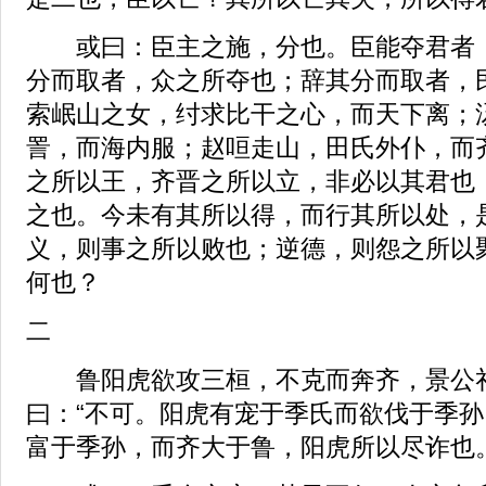
或曰：臣主之施，分也。臣能夺君者，
分而取者，众之所夺也；辞其分而取者，
索岷山之女，纣求比干之心，而天下离；
詈，而海内服；赵咺走山，田氏外仆，而
之所以王，齐晋之所以立，非必以其君也
之也。今未有其所以得，而行其所以处，
义，则事之所以败也；逆德，则怨之所以
何也？
二
鲁阳虎欲攻三桓，不克而奔齐，景公
曰：“不可。阳虎有宠于季氏而欲伐于季
富于季孙，而齐大于鲁，阳虎所以尽诈也