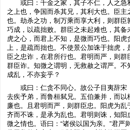
或曰：千金之家，其子不仁，人之急利
之上也，争国而杀其兄，其利大也。臣主
也。劫杀之功，制万乘而享大利，则群臣
巧成，以疏拙败。群臣之未起难也，其备未
虎之心，而君上不知，是微而巧也。阳虎
上，是疏而拙也。不使景公加诛于拙虎，
臣之忠诈，在君所行也。君明而严，则群
群臣诈。知微之谓明，无救赦之谓严。不
成乱，不亦妄乎？
或曰：仁贪不同心。故公子目夷辞宋，
去疾予弟，而鲁桓弑兄。五伯兼并，而以
廉也。且君明而严，则群臣忠。阳虎为乱
齐而不诛，是承为乱也。君明则诛，知阳
微之情也。语曰：“诸侯以国为亲。”君严则