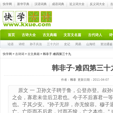
快学网
新华字典
汉语词典
成语词典
近义词大全
反义词大全
首页
古诗大全
古文典籍
文言文名篇
古代诗人
诗
论语
诗经
孙子兵法
三十六计
史记
周易
山海经
资治通鉴
快学网
>
古诗词
>
古文典籍
> 韩非子·难四第三十九
韩非子·难四第三十
作者：
韩非
更新日期：2011-04-07
原文 一 卫孙文子聘于鲁，公登亦登。叔孙
之会，寡君未尝后卫君也。今子不后寡君一
也。子其少安。”孙子无辞，亦无悛容。穆子
亡。亡臣而不后君，过而不悛，亡之本也。”