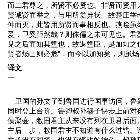
而二君尊之，所贤不必贤也。非贤而贤用
贤诚贤而举之，与用所爱异状。故楚庄举
仲而灭，此皆用所贤而事相反也。燕哙虽
爱，卫奚距然哉？则侏儒之未可见也。君
见之后而知其壅也，故退壅臣，是加知之
贤者炀己则必危”，而今以加知矣，则虽
译文
一
卫国的孙文子到鲁国进行国事访问，鲁
同时登上台阶。鲁卿叔孙穆子快步上前对
侯聚会，敝国君主从来没有列在卫君后面
主后一步，敝国君主不知道有什么过错。
文子没有回答，也没有悔改的神色。叔孙