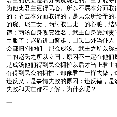
为他比君主更得民心。所以不属本分而取
的；辞去本分而取得的，是民众所给予的
的琬、琰二女，商纣取出比干的心脏，结
德；商汤自身改变姓名，武王自身受到责
臣服了；赵盾进山避难，田氏出外当仆人
众都归附他们。那么成汤、武王之所以称
中的赵氏之所以立国，原因不一定在他们
是成汤他们得到民众拥护以后才当上君主
有得到民众的拥护，却像君主一样去做，
违反义，是事情失败的原因；违反德，是
失败和灭亡都不了解，为什么呢？
二