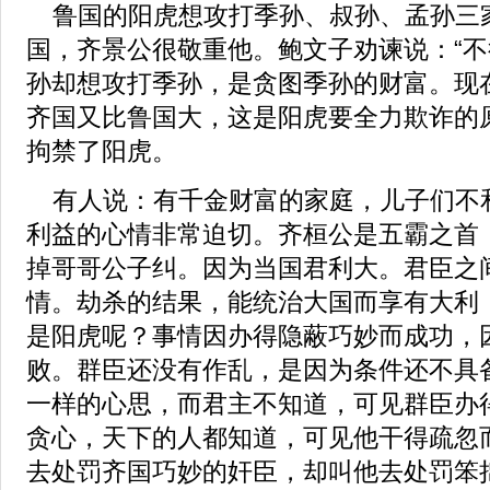
鲁国的阳虎想攻打季孙、叔孙、孟孙三
国，齐景公很敬重他。鲍文子劝谏说：“
孙却想攻打季孙，是贪图季孙的财富。现
齐国又比鲁国大，这是阳虎要全力欺诈的
拘禁了阳虎。
有人说：有千金财富的家庭，儿子们不
利益的心情非常迫切。齐桓公是五霸之首
掉哥哥公子纠。因为当国君利大。君臣之
情。劫杀的结果，能统治大国而享有大利
是阳虎呢？事情因办得隐蔽巧妙而成功，
败。群臣还没有作乱，是因为条件还不具
一样的心思，而君主不知道，可见群臣办
贪心，天下的人都知道，可见他干得疏忽
去处罚齐国巧妙的奸臣，却叫他去处罚笨