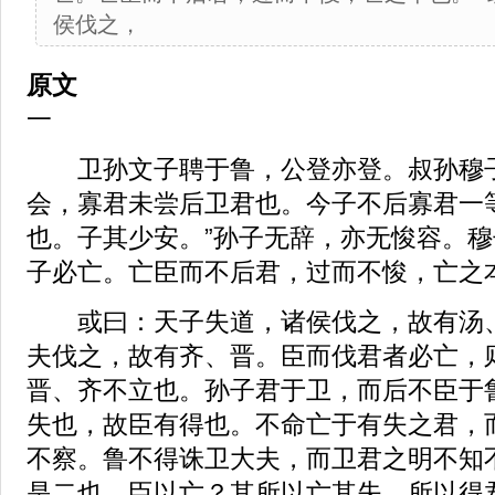
侯伐之，
原文
一
卫孙文子聘于鲁，公登亦登。叔孙穆子
会，寡君未尝后卫君也。今子不后寡君一
也。子其少安。”孙子无辞，亦无悛容。穆
子必亡。亡臣而不后君，过而不悛，亡之
或曰：天子失道，诸侯伐之，故有汤、
夫伐之，故有齐、晋。臣而伐君者必亡，
晋、齐不立也。孙子君于卫，而后不臣于
失也，故臣有得也。不命亡于有失之君，
不察。鲁不得诛卫大夫，而卫君之明不知
是二也，臣以亡？其所以亡其失，所以得