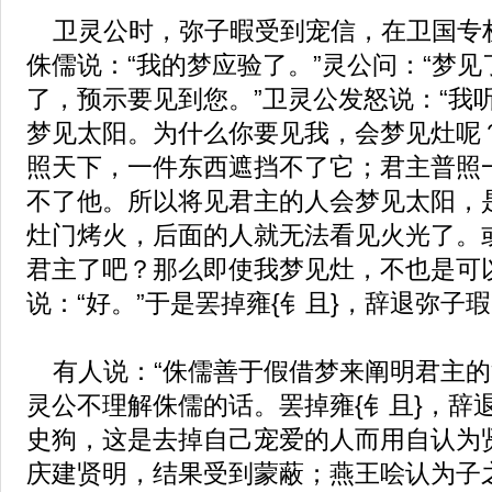
卫灵公时，弥子暇受到宠信，在卫国专
侏儒说：“我的梦应验了。”灵公问：“梦见
了，预示要见到您。”卫灵公发怒说：“我
梦见太阳。为什么你要见我，会梦见灶呢？
照天下，一件东西遮挡不了它；君主普照
不了他。所以将见君主的人会梦见太阳，
灶门烤火，后面的人就无法看见火光了。
君主了吧？那么即使我梦见灶，不也是可
说：“好。”于是罢掉雍{钅且}，辞退弥子
有人说：“侏儒善于假借梦来阐明君主的
灵公不理解侏儒的话。罢掉雍{钅且}，辞
史狗，这是去掉自己宠爱的人而用自认为
庆建贤明，结果受到蒙蔽；燕王哙认为子