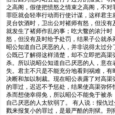
之高阁，假使把愤怒之情束之高阁，不对
罪臣就会轻率行动而行使计谋，这样君主
灵台饮酒时，卫出公对褚师有怒，但没有
就发生了褚师作乱的事；吃大鳖的浓汁时
怒，但没有及时给予处罚，结果子公就杀
昭公知道自己厌恶的人，并非说得太过分
公既已了解得这样清楚，却不立即把高渠
杀。所以说昭公知道自己厌恶的人，意在
失。君主不只是不能充分地看到祸难，有
决断和加以制裁。现在昭公表露了对高渠
的罪过，迟迟不予惩处，结果使高渠弥怀
杀而想侥幸得免，所以昭公不能免于被杀
自己厌恶的人太软弱了。 有人说：报仇
戮来报复小的罪过，是最严酷的刑狱。刑