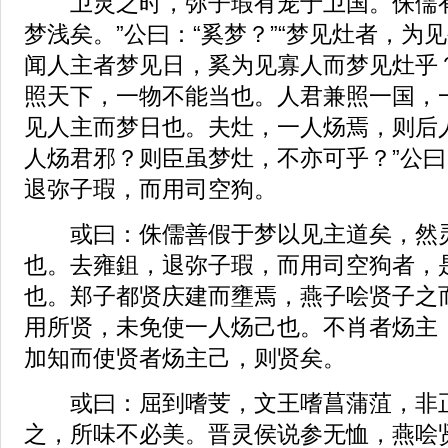
卫灵之时，弥子瑕有宠于卫国。侏儒有
梦浅矣。”公曰：“奚梦？”“梦见灶者，为
闻人主者梦见日，奚为见寡人而梦见灶乎？
照天下，一物不能当也。人君兼照一国，
见人主而梦日也。夫灶，一人炀焉，则后人
人炀君邪？则臣虽梦灶，不亦可乎？”公曰
退弥子瑕，而用司空狗。
或曰：侏儒善假于梦以见主道矣，然灵
也。去雍鉏，退弥子瑕，而用司空狗者，
也。郑子都贤庆建而壅焉，燕子哙贤子之
用所贤，未免使一人炀己也。不肖者炀主，
加知而使贤者炀主己，则贤矣。
或曰：屈到嗜芰，文王嗜菖蒲菹，非正
之，所味不必美。晋灵侯说参无恤，燕哙