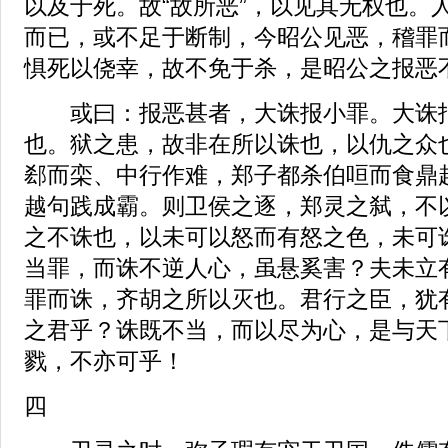
以及于死。故“故所恶”，以见其无权也。
而已，或不足于断制，今昭公见恶，稽罪
惧死以侥幸，故不免于杀，是昭公之报恶
或曰：报恶甚者，大诛报小罪。大诛报
也。狱之患，故非在所以诛也，以仇之众
郄而栾、中行作难，郑子都杀伯咺而食鼎
越句践成霸。则卫侯之逐，郑灵之弑，不
之不诛也，以未可以怒而有怒之色，未可
当罪，而诛不逆人心，虽悬奚害？夫未立
罪而诛，齐胡之所以灭也。君行之臣，犹
之君乎？诛既不当，而以尽为心，是与天
戮，不亦可乎！
四