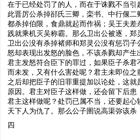
在于已经处罚了的人，而在于诛戮不当引
此晋厉公杀掉郤氏三卿，栾书、中行偃二
都杀掉伯限，食鼎就起而作祸；吴王夫差
践就乘机灭吴称霸。那么卫出公被逐，郑
卫出公没有杀掉褚师和郑灵公没有惩罚子
怒却表现出发怒的脸色，不该杀戮却产生
君主发怒符合臣下的罪过，如果臣子杀君
而未发，又有什么害处呢？君主未即位之
之后却把臣子的旧罪重提加以论处，这就
原因。君主对臣子这样做，还会留下后患
君主这样做呢？处罚已属不当，还要起心
天下人为仇了。那么公子圉说高渠弥该杀
四