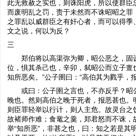
此无救赦之实也，则诛阳虎，所以使群臣
而废明乱之罚，责于未然而不诛昭昭之罪
之罪乱以威群臣之有奸心者，而可以得季、
文之说，何以为反？
三
郑伯将以高渠弥为卿，昭公恶之，固谏
位，惧其杀己也，辛卯，弑昭公而立子亶
知所恶矣。”公子圉曰：“高伯其为戮乎，
或曰：公子圉之言也，不亦反乎？昭公
晚也。然则高伯之晚于死者，报恶甚也。
则臣罪轻举以行计，则人主危。故灵台之
故褚师作难；食鼋之羹，郑君怒而不诛，
举“知所恶”，非甚之也，曰：知之若是其