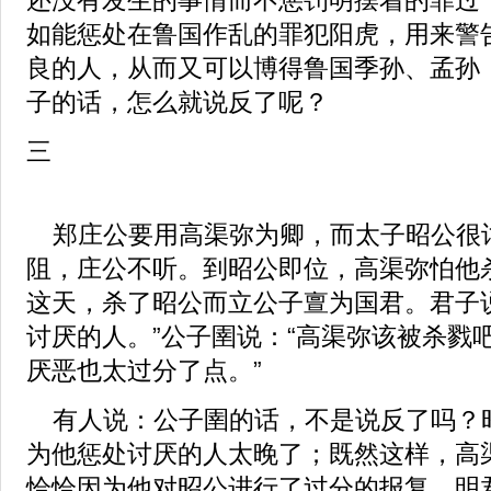
如能惩处在鲁国作乱的罪犯阳虎，用来警
良的人，从而又可以博得鲁国季孙、孟孙
子的话，怎么就说反了呢？
三
郑庄公要用高渠弥为卿，而太子昭公很
阻，庄公不听。到昭公即位，高渠弥怕他
这天，杀了昭公而立公子亶为国君。君子
讨厌的人。”公子圉说：“高渠弥该被杀戮
厌恶也太过分了点。”
有人说：公子圉的话，不是说反了吗？
为他惩处讨厌的人太晚了；既然这样，高
恰恰因为他对昭公进行了过分的报复。明