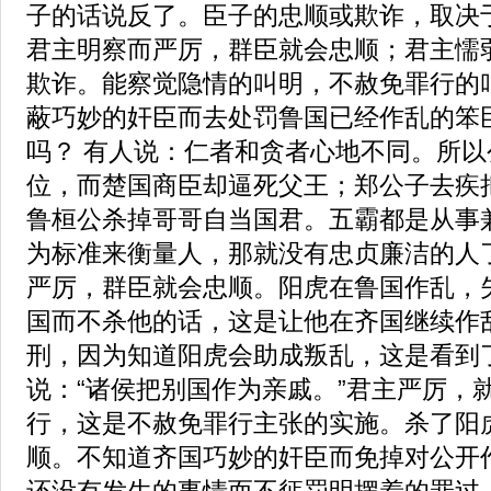
子的话说反了。臣子的忠顺或欺诈，取决
君主明察而严厉，群臣就会忠顺；君主懦
欺诈。能察觉隐情的叫明，不赦免罪行的
蔽巧妙的奸臣而去处罚鲁国已经作乱的笨
吗？ 有人说：仁者和贪者心地不同。所
位，而楚国商臣却逼死父王；郑公子去疾
鲁桓公杀掉哥哥自当国君。五霸都是从事
为标准来衡量人，那就没有忠贞廉洁的人
严厉，群臣就会忠顺。阳虎在鲁国作乱，
国而不杀他的话，这是让他在齐国继续作
刑，因为知道阳虎会助成叛乱，这是看到
说：“诸侯把别国作为亲戚。”君主严厉，
行，这是不赦免罪行主张的实施。杀了阳
顺。不知道齐国巧妙的奸臣而免掉对公开
还没有发生的事情而不惩罚明摆着的罪过