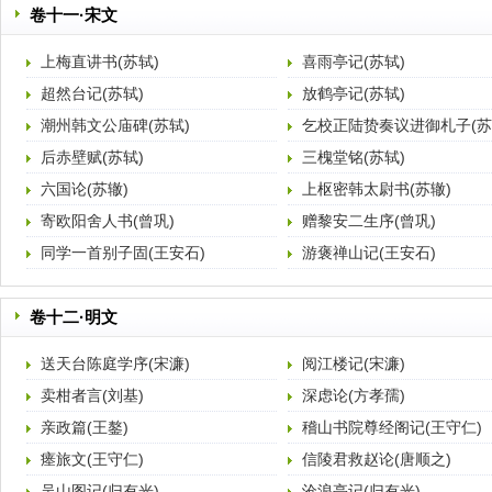
卷十一·宋文
上梅直讲书(苏轼)
喜雨亭记(苏轼)
超然台记(苏轼)
放鹤亭记(苏轼)
潮州韩文公庙碑(苏轼)
乞校正陆贽奏议进御札子(苏
后赤壁赋(苏轼)
三槐堂铭(苏轼)
六国论(苏辙)
上枢密韩太尉书(苏辙)
寄欧阳舍人书(曾巩)
赠黎安二生序(曾巩)
同学一首别子固(王安石)
游褒禅山记(王安石)
卷十二·明文
送天台陈庭学序(宋濂)
阅江楼记(宋濂)
卖柑者言(刘基)
深虑论(方孝孺)
亲政篇(王鏊)
稽山书院尊经阁记(王守仁)
瘗旅文(王守仁)
信陵君救赵论(唐顺之)
吴山图记(归有光)
沧浪亭记(归有光)