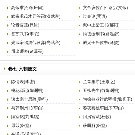
高帝求贤诏(班固)
文帝议佐百姓诏(汉文帝)
武帝求茂才异等诏(汉武帝)
过秦论(贾谊)
论贵粟疏(晁错)
狱中上梁王书(邹阳)
答苏武书(李陵)
尚德缓刑书(路温舒)
光武帝临淄劳耿弇(光武帝)
诫兄子严敦书(马援)
后出师表(诸葛亮)
卷七·六朝唐文
陈情表(李密)
兰亭集序(王羲之)
桃花源记(陶渊明)
五柳先生传(陶渊明)
谏太宗十思疏(魏征)
为徐敬业讨武曌檄(骆宾王)
与韩荆州书(李白)
春夜宴桃李园序(李白)
陋室铭(刘禹锡)
阿房宫赋(杜牧)
原毁(韩愈)
获麟解(韩愈)
杂说·马说(韩愈)