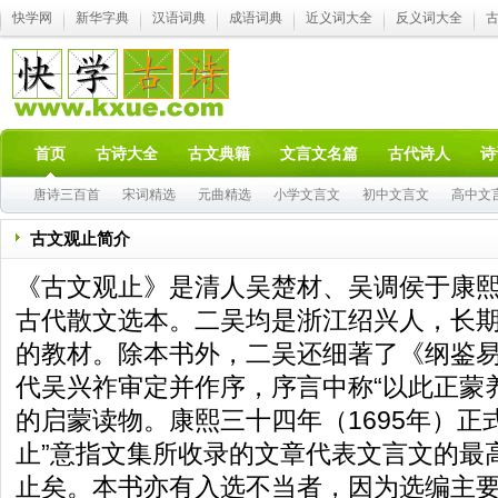
快学网
新华字典
汉语词典
成语词典
近义词大全
反义词大全
首页
古诗大全
古文典籍
文言文名篇
古代诗人
诗
唐诗三百首
宋词精选
元曲精选
小学文言文
初中文言文
高中文
古文观止简介
《古文观止》是清人吴楚材、吴调侯于康熙
古代散文选本。二吴均是浙江绍兴人，长
的教材。除本书外，二吴还细著了《纲鉴
代吴兴祚审定并作序，序言中称“以此正蒙
的启蒙读物。康熙三十四年（1695年）正
止”意指文集所收录的文章代表文言文的最
止矣。本书亦有入选不当者，因为选编主