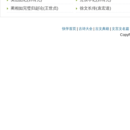
蔺相如完璧归赵论(王世贞)
徐文长传(袁宏道)
快学首页
|
古诗大全
|
古文典籍
|
文言文名篇
Copy