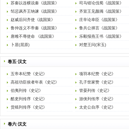
苏秦以连横说秦《战国策》
司马错论伐蜀《战国策》
邹忌讽齐王纳谏《战国策》
齐宣王见颜斶《战国策》
赵威后问齐使《战国策》
庄辛论幸臣《战国策》
鲁仲连义不帝秦《战国策》
鲁共公择言《战国策》
唐雎不辱使命 《战国策》
乐毅报燕王书《战国策》
卜居(屈原)
对楚王问(宋玉)
卷五·汉文
五帝本纪赞《史记》
项羽本纪赞《史记》
高祖功臣侯者年表《史记》
孔子世家赞《史记》
伯夷列传《史记》
管晏列传《史记》
酷吏列传序《史记》
游侠列传序《史记》
货殖列传序《史记》
太史公自序《史记》
卷六·汉文