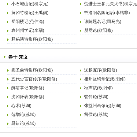
小石城山记(柳宗元)
贺进士王参元失火书(柳宗元
黄冈竹楼记(王禹偁)
书洛阳名园记后(李格非)
岳阳楼记(范仲淹)
谏院题名记(司马光)
袁州州学记(李觏)
朋党论(欧阳修)
释秘演诗集序(欧阳修)
卷十·宋文
梅圣俞诗集序(欧阳修)
送杨寘序(欧阳修)
五代史宦官传序(欧阳修)
相州昼锦堂记(欧阳修)
醉翁亭记(欧阳修)
秋声赋(欧阳修)
泷冈阡表(欧阳修)
管仲论(苏洵)
心术(苏洵)
张益州画像记(苏洵)
范增论(苏轼)
留侯论(苏轼)
晁错论(苏轼)