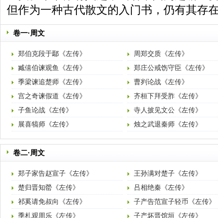
但作为一种古代散文的入门书，仍有其存
卷一·周文
郑伯克段于鄢《左传》
周郑交质《左传》
臧僖伯谏观鱼《左传》
郑庄公戒饬守臣《左传》
季梁谏追楚师《左传》
曹刿论战《左传》
宫之奇谏假道《左传》
齐桓下拜受胙《左传》
子鱼论战《左传》
寺人披见文公《左传》
展喜犒师《左传》
烛之武退秦师《左传》
卷二·周文
郑子家告赵宣子《左传》
王孙满对楚子《左传》
楚归晋知罃《左传》
吕相绝秦《左传》
祁奚请免叔向《左传》
子产告范宣子轻币《左传》
季札观周乐《左传》
子产坏晋馆垣《左传》