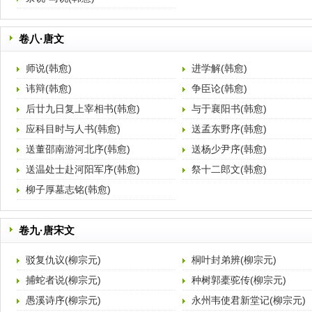
卷八·唐文
师说(韩愈)
进学解(韩愈)
讳辩(韩愈)
争臣论(韩愈)
后廿九日复上宰相书(韩愈)
与于襄阳书(韩愈)
应科目时与人书(韩愈)
送孟东野序(韩愈)
送董邵南游河北序(韩愈)
送杨少尹序(韩愈)
送温处士赴河阳军序(韩愈)
祭十二郎文(韩愈)
柳子厚墓志铭(韩愈)
卷九·唐宋文
驳复仇议(柳宗元)
桐叶封弟辨(柳宗元)
捕蛇者说(柳宗元)
种树郭橐驼传(柳宗元)
愚溪诗序(柳宗元)
永州韦使君新堂记(柳宗元)