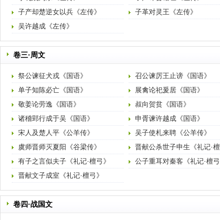
子产却楚逆女以兵《左传》
子革对灵王《左传》
吴许越成《左传》
卷三·周文
祭公谏征犬戎《国语》
召公谏厉王止谤《国语》
单子知陈必亡《国语》
展禽论祀爰居《国语》
敬姜论劳逸《国语》
叔向贺贫《国语》
诸稽郢行成于吴《国语》
申胥谏许越成《国语》
宋人及楚人平《公羊传》
吴子使札来聘《公羊传》
虞师晋师灭夏阳《谷梁传》
晋献公杀世子申生《礼记·
有子之言似夫子《礼记·檀弓》
公子重耳对秦客《礼记·檀
晋献文子成室《礼记·檀弓》
卷四·战国文