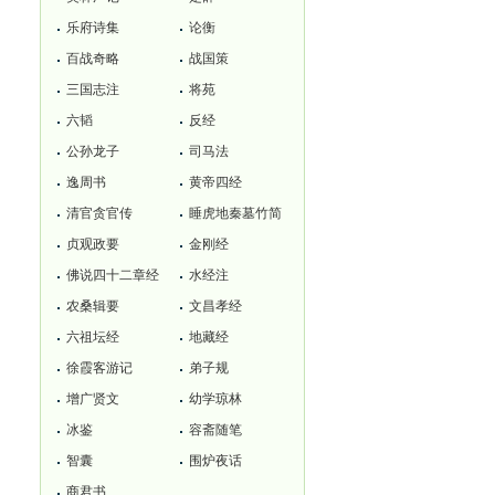
乐府诗集
论衡
百战奇略
战国策
三国志注
将苑
六韬
反经
公孙龙子
司马法
逸周书
黄帝四经
清官贪官传
睡虎地秦墓竹简
贞观政要
金刚经
佛说四十二章经
水经注
农桑辑要
文昌孝经
六祖坛经
地藏经
徐霞客游记
弟子规
增广贤文
幼学琼林
冰鉴
容斋随笔
智囊
围炉夜话
商君书