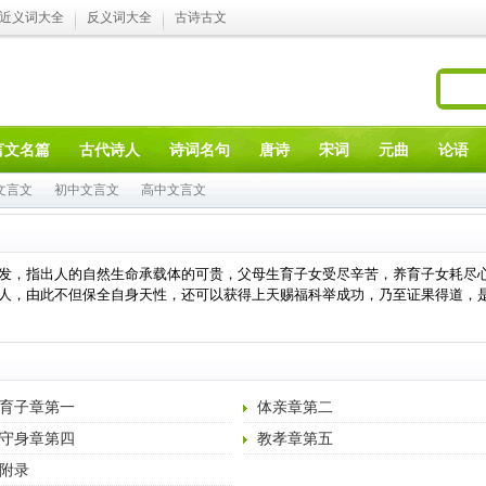
近义词大全
反义词大全
古诗古文
言文名篇
古代诗人
诗词名句
唐诗
宋词
元曲
论语
文言文
初中文言文
高中文言文
发，指出人的自然生命承载体的可贵，父母生育子女受尽辛苦，养育子女耗尽
人，由此不但保全自身天性，还可以获得上天赐福科举成功，乃至证果得道，
育子章第一
体亲章第二
守身章第四
教孝章第五
附录