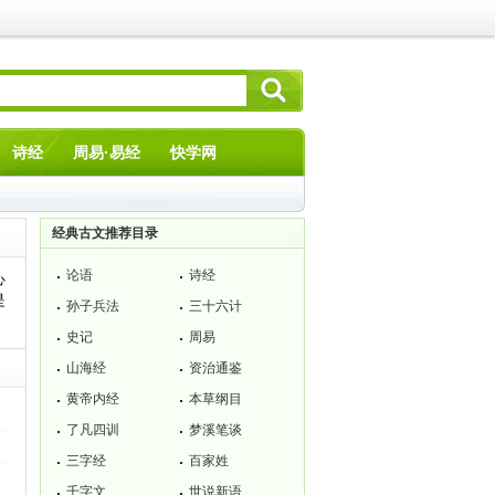
诗经
周易·易经
快学网
经典古文推荐目录
论语
诗经
心
是
孙子兵法
三十六计
史记
周易
山海经
资治通鉴
黄帝内经
本草纲目
了凡四训
梦溪笔谈
三字经
百家姓
千字文
世说新语