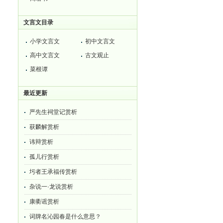
文言文目录
小学文言文
初中文言文
高中文言文
古文观止
菜根谭
最近更新
严先生祠堂记赏析
获麟解赏析
讳辩赏析
孤儿行赏析
圬者王承福传赏析
杂说一·龙说赏析
康衢谣赏析
词牌名沁园春是什么意思？