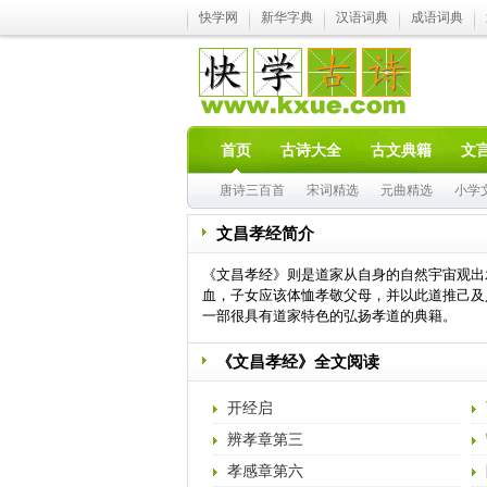
快学网
新华字典
汉语词典
成语词典
首页
古诗大全
古文典籍
文
唐诗三百首
宋词精选
元曲精选
小学
文昌孝经简介
《文昌孝经》则是道家从自身的自然宇宙观出
血，子女应该体恤孝敬父母，并以此道推己及
一部很具有道家特色的弘扬孝道的典籍。
《文昌孝经》全文阅读
开经启
辨孝章第三
孝感章第六