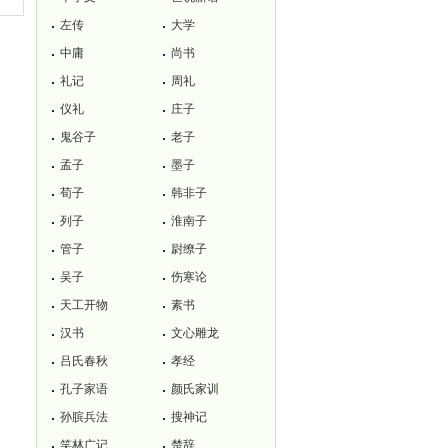
左传
大学
中庸
尚书
礼记
周礼
仪礼
庄子
鬼谷子
老子
孟子
墨子
荀子
韩非子
列子
淮南子
管子
尉缭子
吴子
伤寒论
天工开物
素书
汉书
文心雕龙
吕氏春秋
孝经
孔子家语
颜氏家训
孙膑兵法
搜神记
笑林广记
楚辞