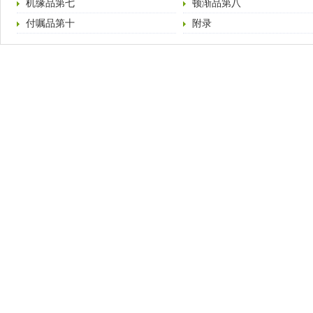
机缘品第七
顿渐品第八
付嘱品第十
附录