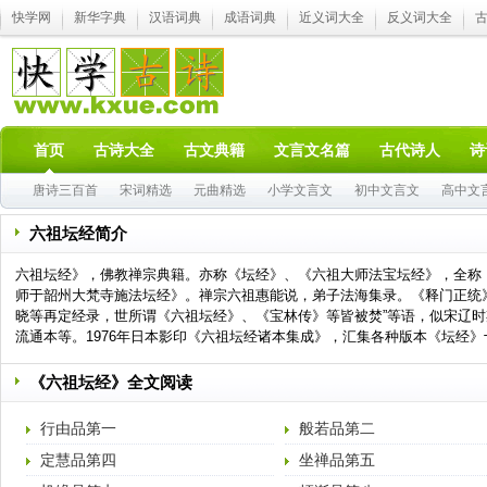
快学网
新华字典
汉语词典
成语词典
近义词大全
反义词大全
首页
古诗大全
古文典籍
文言文名篇
古代诗人
诗
唐诗三百首
宋词精选
元曲精选
小学文言文
初中文言文
高中文
六祖坛经简介
六祖坛经》，佛教禅宗典籍。亦称《坛经》、《六祖大师法宝坛经》，全称
师于韶州大梵寺施法坛经》。禅宗六祖惠能说，弟子法海集录。《释门正统
晓等再定经录，世所谓《六祖坛经》、《宝林传》等皆被焚”等语，似宋辽
流通本等。1976年日本影印《六祖坛经诸本集成》，汇集各种版本《坛经》
《六祖坛经》全文阅读
行由品第一
般若品第二
定慧品第四
坐禅品第五