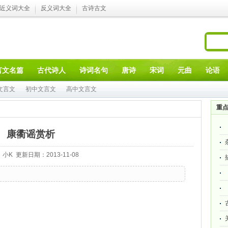
近义词大全
反义词大全
古诗古文
言文名篇
古代诗人
诗词名句
唐诗
宋词
元曲
论语
文言文
初中文言文
高中文言文
重
康衢谣赏析
小K 更新日期：2013-11-08