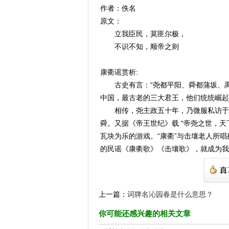
作者：佚名
原文：
立我臣民，莫匪尔极，
不识不知，顺帝之则
康衢谣赏析:
古史有言：“尧都平阳、舜都蒲坂、禹
中国，最古老的三大君王，他们统统崛起
相传，尧主政五十年，乃微服私访于康衢
舜。又据《帝王世纪》载 “帝尧之世，天
瓦块为乐的游戏。“康衢”与击壤老人所
的民谣《康衢歌》《击壤歌》，就成为我
上一篇：
词牌名沁园春是什么意思？
你可能还感兴趣的相关文章