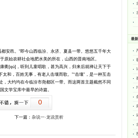
最
都安邑。”即今山西临汾、永济、夏县一带。悠悠五千年大
于原始农耕社会地肥水美的所在，山西的晋南地区。
[qú]，听到儿童唱歌，甚为高兴，归来后就禅让天下于
下太和，百姓无事，有老人击壤而歌。”“击壤”，是一种互击
唱处，大约均在今临汾市尧都区一带。而这两首主题截然不同
国文学宝库中最早的诗篇。
0
下一篇：
杂说一·龙说赏析