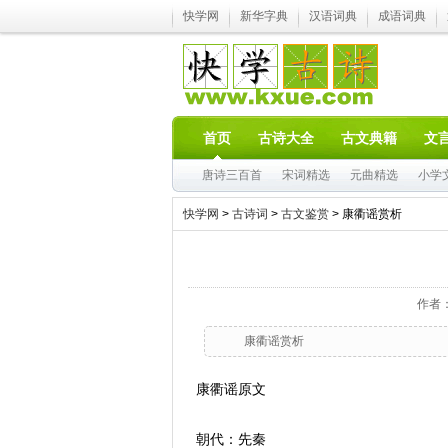
快学网
新华字典
汉语词典
成语词典
首页
古诗大全
古文典籍
文
唐诗三百首
宋词精选
元曲精选
小学
快学网
>
古诗词
>
古文鉴赏
> 康衢谣赏析
作者：
康衢谣赏析
康衢谣原文
朝代：先秦