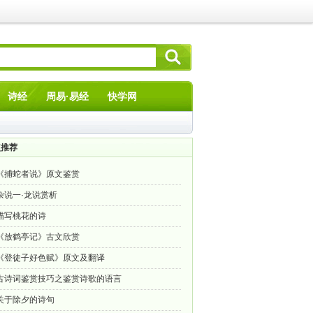
诗经
周易·易经
快学网
点推荐
《捕蛇者说》原文鉴赏
杂说一·龙说赏析
描写桃花的诗
《放鹤亭记》古文欣赏
《登徒子好色赋》原文及翻译
古诗词鉴赏技巧之鉴赏诗歌的语言
关于除夕的诗句