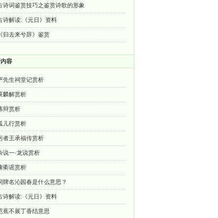
古诗词鉴赏技巧之鉴赏诗歌的形象
古诗解读:《元日》资料
《归去来兮辞》鉴赏
新内容
严先生祠堂记赏析
获麟解赏析
讳辩赏析
孤儿行赏析
圬者王承福传赏析
杂说一·龙说赏析
康衢谣赏析
词牌名沁园春是什么意思？
古诗解读:《元日》资料
芭蕉不展丁香结意思