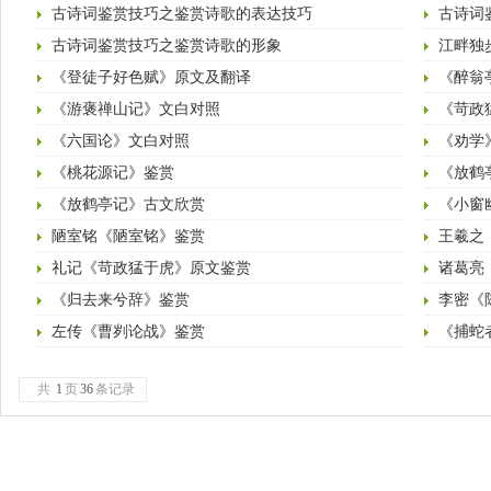
古诗词鉴赏技巧之鉴赏诗歌的表达技巧
古诗词
古诗词鉴赏技巧之鉴赏诗歌的形象
江畔独
《登徒子好色赋》原文及翻译
《醉翁
《游褒禅山记》文白对照
《苛政
《六国论》文白对照
《劝学
《桃花源记》鉴赏
《放鹤
《放鹤亭记》古文欣赏
《小窗
陋室铭《陋室铭》鉴赏
王羲之
礼记《苛政猛于虎》原文鉴赏
诸葛亮
《归去来兮辞》鉴赏
李密《
左传《曹刿论战》鉴赏
《捕蛇
共
1
页
36
条记录