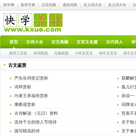
快学网
新华字典
汉语词典
成语词典
近义词大全
反义词大全
首页
古诗大全
古文典籍
文言文名篇
古代诗人
诗
唐诗三百首
宋词精选
元曲精选
小学文言文
初中文言文
高中文
古文鉴赏
严先生祠堂记赏析
获麟解
讳辩赏析
孤儿行
圬者王承福传赏析
杂说一
康衢谣赏析
词牌名
古诗解读:《元日》资料
芭蕉不
流传千古的情人节情诗
关于除
描写桃花的诗
关于春