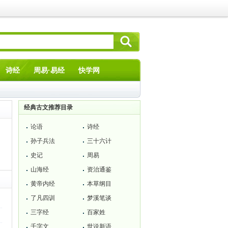
诗经
周易·易经
快学网
经典古文推荐目录
论语
诗经
。
。
孙子兵法
三十六计
史记
周易
山海经
资治通鉴
黄帝内经
本草纲目
了凡四训
梦溪笔谈
三字经
百家姓
千字文
世说新语