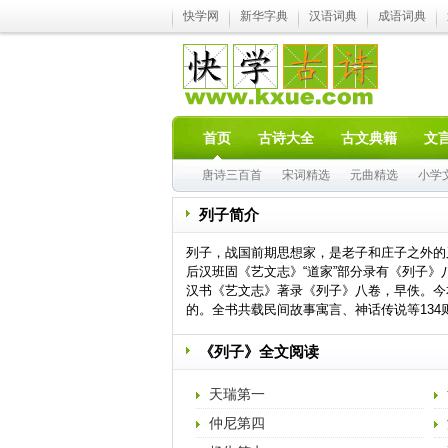
快学网
新华字典
汉语词典
成语词典
首页
古诗大全
古文典籍
文
唐诗三百首
宋词精选
元曲精选
小学
列子简介
列子，战国前期思想家，是老子和庄子之外的
后汉班固《艺文志》“道家”部分录有《列子》
汉书《艺文志》著录《列子》八卷，早佚。今
的。全书共载民间故事寓言、神话传说等13
《列子》全文阅读
天瑞第一
仲尼第四