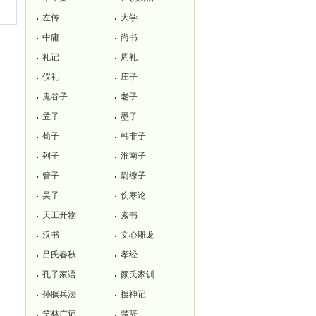
左传
大学
中庸
尚书
礼记
周礼
仪礼
庄子
鬼谷子
老子
孟子
墨子
荀子
韩非子
列子
淮南子
管子
尉缭子
吴子
伤寒论
天工开物
素书
汉书
文心雕龙
吕氏春秋
孝经
孔子家语
颜氏家训
孙膑兵法
搜神记
笑林广记
楚辞