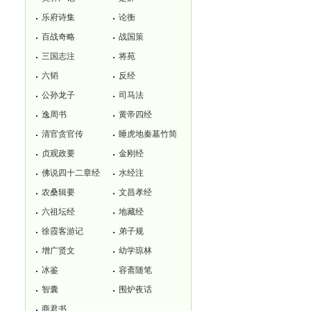
乐府诗集
论衡
百战奇略
战国策
三国志注
将苑
六韬
反经
公孙龙子
司马法
逸周书
黄帝四经
清官贪官传
睡虎地秦墓竹简
贞观政要
金刚经
佛说四十二章经
水经注
农桑辑要
文昌孝经
六祖坛经
地藏经
徐霞客游记
弟子规
增广贤文
幼学琼林
冰鉴
容斋随笔
智囊
围炉夜话
商君书