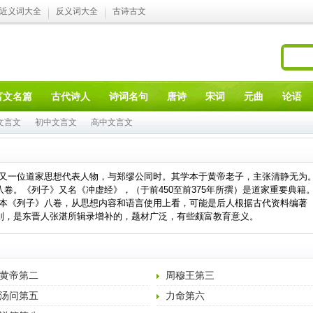
近义词大全
反义词大全
古诗古文
言文名篇
古代诗人
诗词名句
唐诗
宋词
元曲
论语
文言文
初中文言文
高中文言文
又一位道家思想代表人物，与郑缪公同时。其学本于黄帝老子，主张清静无为
八卷。《列子》又名《冲虚经》，（于前450至前375年所撰）是道家重要典籍
本《列子》八卷，从思想内容和语言使用上看，可能是后人根据古代资料编著
4则，是东晋人张湛所辑录增补的，题材广泛，有些颇富教育意义。
黄帝第二
周穆王第三
汤问第五
力命第六