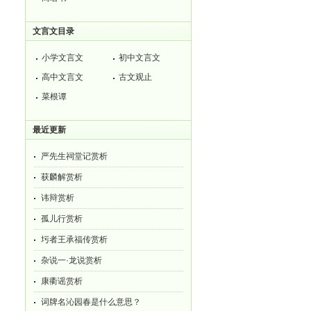
文言文目录
小学文言文
初中文言文
高中文言文
古文观止
菜根谭
最近更新
严先生祠堂记赏析
获麟解赏析
讳辩赏析
孤儿行赏析
圬者王承福传赏析
杂说一·龙说赏析
康衢谣赏析
词牌名沁园春是什么意思？