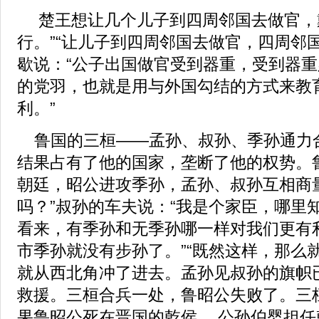
楚王想让几个儿子到四周邻国去做官，
行。”“让儿子到四周邻国去做官，四周邻
歇说：“公子出国做官受到器重，受到器
的党羽，也就是用与外国勾结的方式来教
利。”
鲁国的三桓——孟孙、叔孙、季孙通力
结果占有了他的国家，垄断了他的权势。
朝廷，昭公进攻季孙，孟孙、叔孙互相商
吗？”叔孙的车夫说：“我是个家臣，哪里
看来，有季孙和无季孙哪一样对我们更有利
市季孙就没有步孙了。”“既然这样，那么
就从西北角冲了进去。孟孙见叔孙的旗帜
救援。三桓合兵一处，鲁昭公失败了。三
果鲁昭公死在晋国的乾侯。 公孙伯婴担