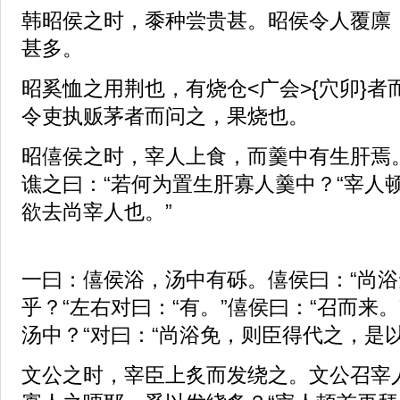
韩昭侯之时，黍种尝贵甚。昭侯令人覆廪
甚多。
昭奚恤之用荆也，有烧仓<广会>{穴卯}
令吏执贩茅者而问之，果烧也。
昭僖侯之时，宰人上食，而羹中有生肝焉
谯之曰：“若何为置生肝寡人羹中？“宰人
欲去尚宰人也。”
一曰：僖侯浴，汤中有砾。僖侯曰：“尚
乎？“左右对曰：“有。”僖侯曰：“召而来。
汤中？“对曰：“尚浴免，则臣得代之，是
文公之时，宰臣上炙而发绕之。文公召宰