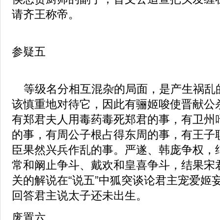
请齐王称帝。
参疑五
等级名分相互混杂的局面，是产生祸乱
该慎重地对待它，因此有骊姬唆使晋献公
有郑君夫人用毒药毒死郑君的事，有卫州
的事，有周公子根占得东周的事，有王子
臣果然兴兵作乱的事。严遂、韩庞争权，
常和阚止争斗、戴欢和皇喜争斗，结果宋
关的解说在“说五”中狐突谈论君主宠爱姬
回答君主说太子还未出生。
废置六