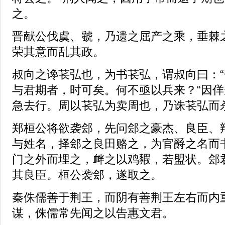
之。
晋献公伐虞、虢，乃遗之屈产之乘，垂棘
荣其意而乱其政。
叔向之谗苌弘也，为书苌弘，谓叔向曰：
与君期者，时可矣。何不亟以兵来？“因
急去行。周以苌弘为卖周也，乃诛苌弘而
郑桓公将欲袭郐，先问郐之豪杰、良臣、
与姓名，择郐之良田赂之，为官爵之名而
门之外而埋之，衅之以鸡豭，若盟状。郐
其良臣。桓公袭郐，遂取之。
秦侏儒善于荆王，而阴有善荆王左右而内
谋，侏儒常先闻之以告惠文君。