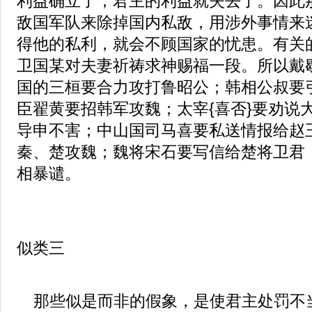
利益确立了，君主的利益就失去了。因此
敌国军队来除掉国内私敌，用涉外事情来
得他的私利，就会不顾国家的忧患。有关的
卫国某对夫妻祈祷求神赐福一段。所以戴
国的三桓要合力攻打鲁昭公；韩相公叔要
臣翟黄要招韩军攻魏；太宰{喜否}要劝说
导申不害；中山国司马喜要私送情报给赵
秦、楚攻魏；魏将宋石要写信给楚将卫君
相暴谴。
似类三
那些似是而非的假象，是使君主处罚不