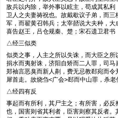
敌兵以内除，举外事以眩主，苟成其私利
卫人之夫妻祷祝也。故戴歇议子弟，而三
军，而翟黄召韩兵；太宰嚭说大夫种，大
喜告赵王，吕仓规秦、楚；宋石遗卫君书
△经三似类
似类之事，人主之所以失诛，而大臣之所
捐水而夷射诛，济阳自矫而二人罪，司马
郑袖言恶臭而新人劓，费无忌教郄宛而令
犀首走。故烧刍<广会>郄而中山罪，杀老
△经四有反
事起而有所利，其尸主之；有所害，必反
也，国害则省其利者，臣害则察其反者。