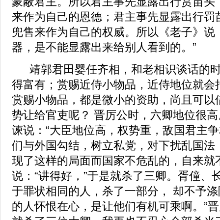
蒙蔽君主。所以君主事先显露出行赏苗头
来作为自己的恩德；君主事先显露出行罚
兜售来作为自己的权威。所以《老子》说
器，是不能显露出来给别人看到的。”
靖郭君田婴任齐相，和老相识谈话的时
得富有；赏赐近侍小物品，近侍地位就会
赏赐小物品，都是微小的资助，尚且可以
势让给官吏呢？ 晋厉公时，六卿地位很
谏说：“大臣地位高，权势重，敌国君主
们与外国勾结，树立私党，对下扰乱国法
现了这样的局面而国家不危乱的，自来就
说：“讲得好，”于是就杀了三卿。胥僮、
于罪状相同的人，杀了一部分， 却不予
的人怀恨在心，是让他们有机可乘啊。”晋