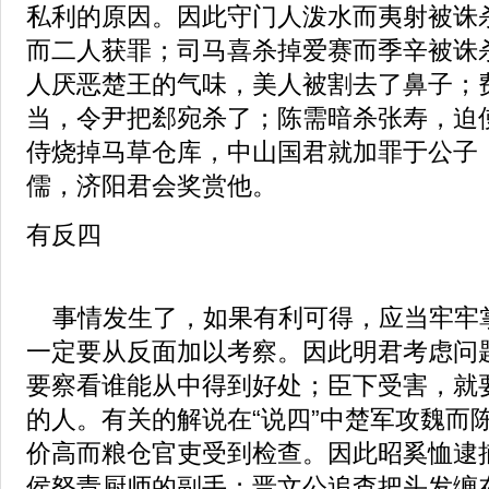
私利的原因。因此守门人泼水而夷射被诛
而二人获罪；司马喜杀掉爱赛而季辛被诛
人厌恶楚王的气味，美人被割去了鼻子；
当，令尹把郄宛杀了；陈需暗杀张寿，迫
侍烧掉马草仓库，中山国君就加罪于公子
儒，济阳君会奖赏他。
有反四
事情发生了，如果有利可得，应当牢牢
一定要从反面加以考察。因此明君考虑问
要察看谁能从中得到好处；臣下受害，就
的人。有关的解说在“说四”中楚军攻魏而
价高而粮仓官吏受到检查。因此昭奚恤逮
侯怒责厨师的副手；晋文公追查把头发缠