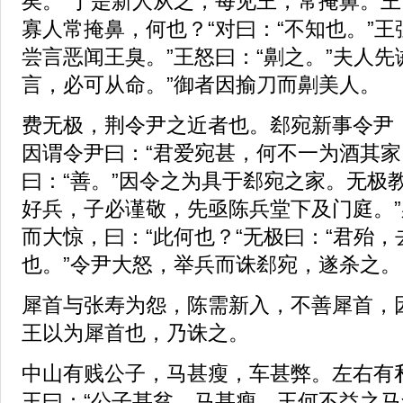
矣。”于是新人从之，每见王，常掩鼻。王
寡人常掩鼻，何也？“对曰：“不知也。”王
尝言恶闻王臭。”王怒曰：“劓之。”夫人先
言，必可从命。”御者因揄刀而劓美人。
费无极，荆令尹之近者也。郄宛新事令尹
因谓令尹曰：“君爱宛甚，何不一为酒其家
曰：“善。”因令之为具于郄宛之家。无极
好兵，子必谨敬，先亟陈兵堂下及门庭。
而大惊，曰：“此何也？“无极曰：“君殆
也。”令尹大怒，举兵而诛郄宛，遂杀之。
犀首与张寿为怨，陈需新入，不善犀首，
王以为犀首也，乃诛之。
中山有贱公子，马甚瘦，车甚弊。左右有
王曰：“公子甚贫，马甚瘦，王何不益之马