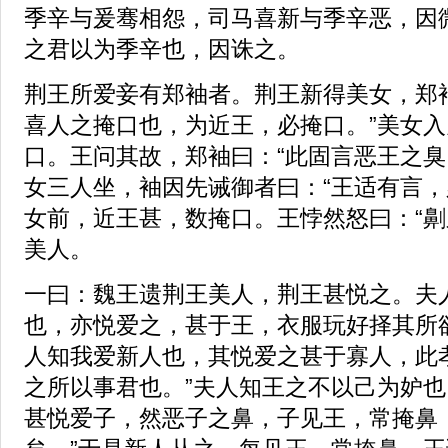
季辛与爰骞相怨，司马喜新与季辛恶，因
之君以为季辛也，因诛之。
荆王所爱妾有郑袖者。荆王新得美女，郑
喜人之掩口也，为近王，必掩口。”美女
口。王问其故，郑袖曰：“此固言恶王之臭
女三人坐，袖因先诫御者曰：“王适有言，
女前，近王甚，数掩口。王悖然怒曰：“劓
美人。
一曰：魏王遗荆王美人，荆王甚悦之。夫
也，亦悦爱之，甚于王，衣服玩好择其所
人知我爱新人也，其悦爱之甚于寡人，此
之所以事君也。”夫人知王之不以己为妒也
甚悦爱子，然恶子之鼻，子见王，常掩鼻