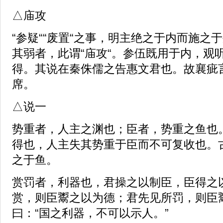
△庙攻
“参疑““废置“之事，明主绝之于内而施之
其弱者，此谓“庙攻“。参伍既用于内，观
得。其说在秦侏儒之告惠文君也。故襄疵
席。
△说一
势重者，人主之渊也；臣者，势重之鱼也
得也，人主失其势重于臣而不可复收也。
之于鱼。
赏罚者，利器也，君操之以制臣，臣得之
赏，则臣鬻之以为德；君先见所罚，则臣
曰：“国之利器，不可以示人。”