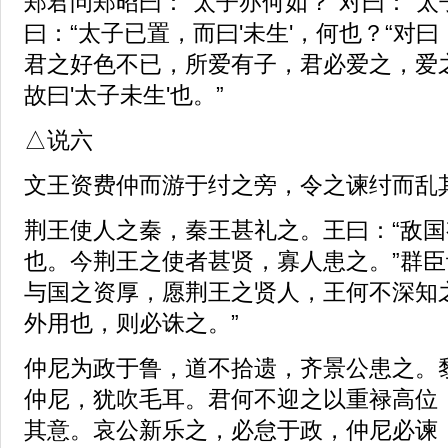
郑君问郑昭曰：“太子亦何如？“对曰：“太
曰：“太子已置，而曰'未生'，何也？“对
君之好色不已，所爱有子，君必爱之，爱
故曰'太子未生'也。”
△说六
文王资费仲而游于纣之旁，令之谏纣而乱
荆王使人之秦，秦王甚礼之。王曰：“敌
也。今荆王之使者甚贤，寡人患之。”群臣
与国之资厚，愿荆王之贤人，王何不深知
外用也，则必诛之。”
仲尼为政于鲁，道不拾遗，齐景公患之。
仲尼，犹吹毛耳。君何不迎之以重禄高位
其意。哀公新乐之，必怠于政，仲尼必谏