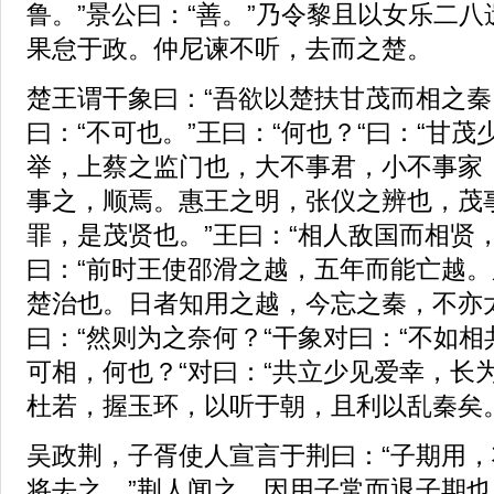
鲁。”景公曰：“善。”乃令黎且以女乐二
果怠于政。仲尼谏不听，去而之楚。
楚王谓干象曰：“吾欲以楚扶甘茂而相之秦
曰：“不可也。”王曰：“何也？“曰：“甘
举，上蔡之监门也，大不事君，小不事家
事之，顺焉。惠王之明，张仪之辨也，茂
罪，是茂贤也。”王曰：“相人敌国而相贤
曰：“前时王使邵滑之越，五年而能亡越
楚治也。日者知用之越，今忘之秦，不亦
曰：“然则为之奈何？“干象对曰：“不如相
可相，何也？“对曰：“共立少见爱幸，长
杜若，握玉环，以听于朝，且利以乱秦矣。
吴政荆，子胥使人宣言于荆曰：“子期用
将去之。”荆人闻之，因用子常而退子期