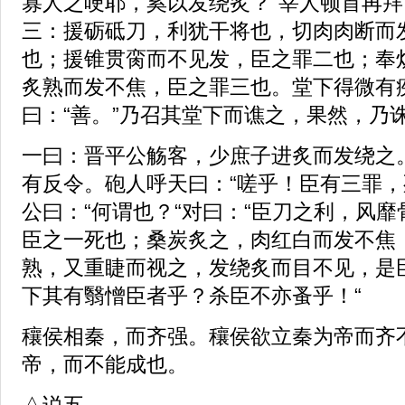
寡人之哽耶，奚以发绕炙？“宰人顿首再拜
三：援砺砥刀，利犹干将也，切肉肉断而
也；援锥贯脔而不见发，臣之罪二也；奉
炙熟而发不焦，臣之罪三也。堂下得微有
曰：“善。”乃召其堂下而谯之，果然，乃
一曰：晋平公觞客，少庶子进炙而发绕之
有反令。砲人呼天曰：“嗟乎！臣有三罪，
公曰：“何谓也？“对曰：“臣刀之利，风
臣之一死也；桑炭炙之，肉红白而发不焦
熟，又重睫而视之，发绕炙而目不见，是
下其有翳憎臣者乎？杀臣不亦蚤乎！“
穰侯相秦，而齐强。穰侯欲立秦为帝而齐
帝，而不能成也。
△说五