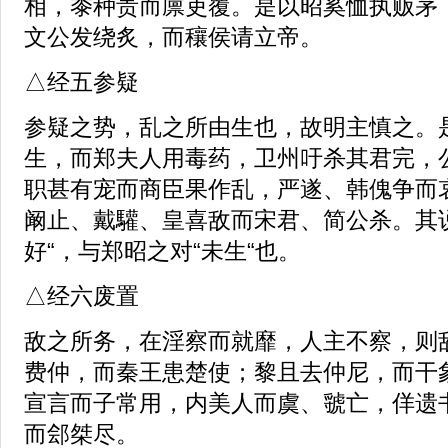
相，黍种贵而廪吏覆。是以昭奚恤执贩茅
文公发绕炙，而穰侯请立帝。
△经五参疑
参疑之势，乱之所由生也，故明主慎之。
生，而郑夫人用毒药，卫州吁杀其君完，
职甚有宠而商臣果作乱，严遂、韩傀争而
阚止、戴驩、皇喜敌而宋君、简公杀。其
好“，与郑昭之对“未生“也。
△经六废置
敌之所务，在淫察而就靡，人主不察，则
费仲，而秦王患楚使；黎且去仲尼，而干
宣言而子常用，内美人而虞、虢亡，佯遗
而郐桀尽。