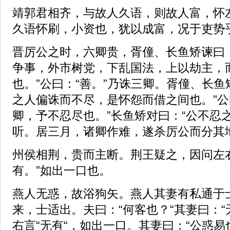
靖郭君相齐，与故人久语，则故人富，怀
久语怀刷，小资也，犹以成富，况于吏势
晋厉公之时，六卿贵，胥僮、长鱼矫谏曰
争事，外市树党，下乱国法，上以劫主，
也。”公曰：“善。”乃诛三卿。胥僮、长鱼
之人偏诛而不尽，是怀怨而借之间也。”公
卿，予不忍尽也。”长鱼矫对曰：“公不忍
听。居三月，诸卿作难，遂杀厉公而分其
州侯相荆，贵而主断。荆王疑之，因问左
有。”如出一口也。
燕人无惑，故浴狗矢。燕人其妻有私通于
来，士适出。夫曰：“何客也？“其妻曰：“
右言“无有“，如出一口。其妻曰：“公惑易