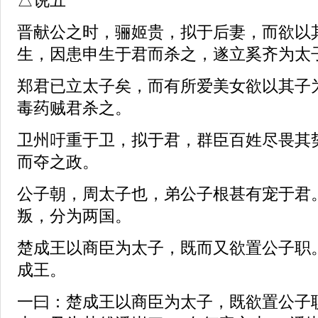
晋献公之时，骊姬贵，拟于后妻，而欲以
生，因患申生于君而杀之，遂立奚齐为太
郑君已立太子矣，而有所爱美女欲以其子
毒药贼君杀之。
卫州吁重于卫，拟于君，群臣百姓尽畏其
而夺之政。
公子朝，周太子也，弟公子根甚有宠于君
叛，分为两国。
楚成王以商臣为太子，既而又欲置公子职
成王。
一曰：楚成王以商臣为太子，既欲置公子