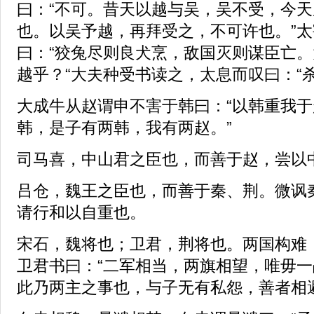
曰：“不可。昔天以越与吴，吴不受，今
也。以吴予越，再拜受之，不可许也。”
曰：“狡兔尽则良犬烹，敌国灭则谋臣亡
越乎？“大夫种受书读之，太息而叹曰：“
大成牛从赵谓申不害于韩曰：“以韩重我
韩，是子有两韩，我有两赵。”
司马喜，中山君之臣也，而善于赵，尝以
吕仓，魏王之臣也，而善于秦、荆。微讽
请行和以自重也。
宋石，魏将也；卫君，荆将也。两国构难
卫君书曰：“二军相当，两旗相望，唯毋
此乃两主之事也，与子无有私怨，善者相