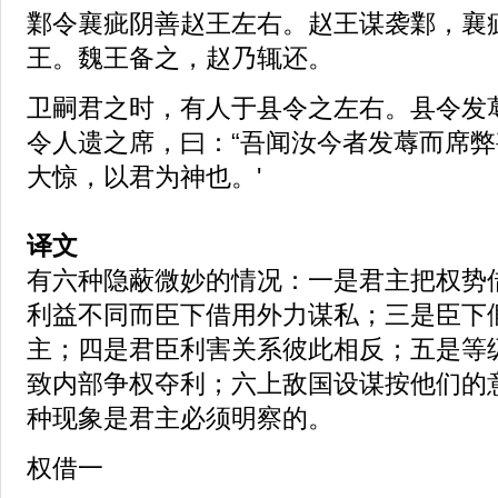
鄴令襄疵阴善赵王左右。赵王谋袭鄴，襄
王。魏王备之，赵乃辄还。
卫嗣君之时，有人于县令之左右。县令发
令人遗之席，曰：“吾闻汝今者发蓐而席弊
大惊，以君为神也。'
译文
有六种隐蔽微妙的情况：一是君主把权势
利益不同而臣下借用外力谋私；三是臣下
主；四是君臣利害关系彼此相反；五是等
致内部争权夺利；六上敌国设谋按他们的
种现象是君主必须明察的。
权借一