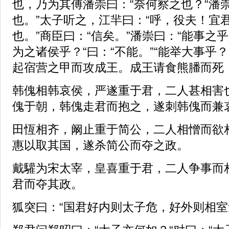
也，乃为其傅潘崇曰：“奈何察之也？“潘
也。”太子听之，江羋曰：“呼，役夫！宜
也。”商臣曰：“信矣。”潘崇曰：“能事之乎？
为之诸侯乎？“曰：“不能。”“能举大事乎？
起宿营之甲而攻成王。成王请食熊膰而死
韩傀相韩哀侯，严遂重于君，二人甚相害
傀于朝，韩傀走君而抱之，遂刺韩傀而兼
田恆相齐，阚止重于简公，二人相憎而欲
惠以取其国，遂杀简公而夺之政。
戴驩为宋太宰，皇喜重于君，二人争事而
君而夺其政。
狐突曰：“国君好内则太子危，好外则相室