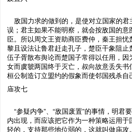
敌国力求的做到的，是使对立国家的君
误；君主如果不能明察，就会按敌国的意
臣。所以周文王资助商臣费仲，秦王担忧
黎且设法让鲁君赶走孔子，楚臣干象阻止
伍子胥散布舆论而楚国子常得以任用，因
女而虞虢两国终于灭亡，叔向故意丢失书
桓公制造订立盟约的假象而使邻国残杀自
庙攻七
“参疑内争”、“敌国废置”的事情，明君
内出现，而应该把它作为一种策略运用于
轻的，支持那些地位弱的，这就叫做庙攻