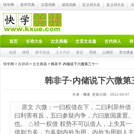
快学网
新华字典
汉语词典
成语词典
近义词大全
反义词大全
首页
古诗大全
古文典籍
文言文名篇
古代诗人
诗
论语
诗经
孙子兵法
三十六计
史记
周易
山海经
资治通鉴
快学网
>
古诗词
>
古文典籍
> 韩非子·内储说下六微第三十一
韩非子·内储说下六微第
作者：
韩非
更新日期：2011-04-07
原文 六微：一曰权借在下，二曰利异外借
曰利害有反，五曰参疑内争，六曰敌国废置。
也。 △经一权借 权势不可以借人，上失其
借则力多，力多则内外为用，内外为用则人主