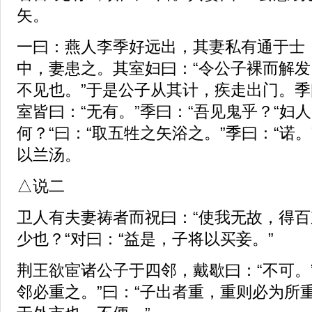
矢。
一曰：燕人李季好远出，其妻私有通于士
中，妻患之。其室妇曰：“令公子裸而解
不见也。”于是公子从其计，疾走出门。季
室皆曰：“无有。”季曰：“吾见鬼乎？“妇人
何？“曰：“取五牲之矢浴之。”季曰：“诺
以兰汤。
△说二
卫人有夫妻祷者而祝曰：“使我无故，得百
少也？“对曰：“益是，子将以买妾。”
荆王欲宦诸公子于四邻，戴歇曰：“不可。
邻必重之。”曰：“子出者重，重则必为所