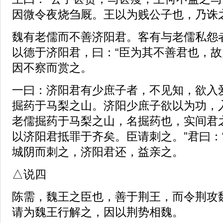
因微令夜烧刍厩。王以为贱公子也，乃诛
魏有老儒而不善济阳君。客有与老儒私怨
以德于济阳君，曰：“臣为其不善君也，故
因不察而赏之。
一曰：济阳君有少庶子者，不见知，欲入
掘药于马梨之山。济阳少庶子欲以为功，
老儒掘药于马梨之山，名掘药也，实间君
以济阳君抵罪于齐矣。臣请刺之。”君曰：
城阴而刺之，济阳君还，益亲之。
△说四
陈需，魏王之臣也，善于荆王，而令荆攻
请为魏王行解之，因以荆势相魏。