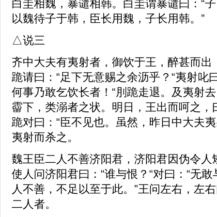
白圭相魏，暴谴相韩。白圭谓暴谴曰：“
以魏待子于韩，臣长用魏，子长用韩。”
△说三
齐中大夫有夷射者，御饮于王，醉甚而出
跪请曰：“足下无意赐之余沥乎？“夷射叱
何事乃敢乞饮长者！“刖跪走退。及夷射
霤下，类溺者之状。明日，王出而呵之，曰
跪对曰：“臣不见也。虽然，昨日中大夫夷
夷射而杀之。
魏王臣二人不善济阳君，济阳君因伪令人
使人问济阳君曰：“谁与恨？“对曰：“无
人不善，不足以至于此。”王问左右，左右
二人者。