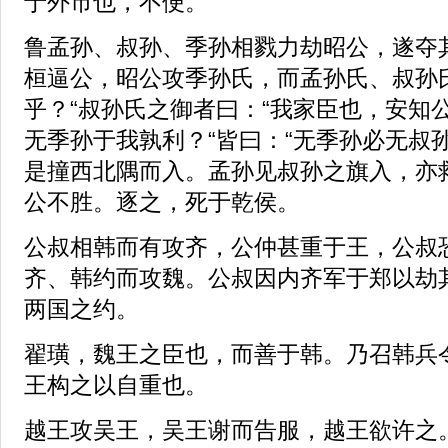
于外市也，不便。”
鲁孟孙、叔孙、季孙相戮力劫昭公，遂夺
桓逼公，昭公攻季孙氏，而孟孙氏、叔孙
乎？“叔孙氏之御者曰：“我家臣也，安知公
无季孙于我孰利？“皆曰：“无季孙必无叔孙
是撞西北隅而入。孟孙见叔孙之旗入，亦
公不胜。逐之，死于乾侯。
公叔相韩而有攻齐，公仲甚重于王，公叔
齐、韩约而攻魏。公叔因内齐军于郑以劫
两国之约。
翟璜，魏王之臣也，而善于韩。乃召韩兵
王构之以自重也。
越王攻吴王，吴王谢而告服，越王欲许之