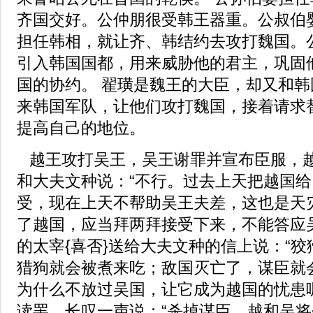
齐国交好。公仲朋很受韩王器重。公叔伯
担任韩相，就让齐、韩结约去攻打魏国。
引入韩国国都，用来威胁他的君主，巩固
国的协约。 翟璜是魏王的大臣，却又和
来韩国军队，让他们攻打魏国，接着请求
提高自己的地位。
越王攻打吴王，吴王谢罪并宣布臣服，
和大夫文种说：“不行。过去上天把越国
受，现在上天不帮助吴王夫差，这也是天
了越国，应当拜两拜接受下来，不能答应
的太宰{喜否}送给大夫文种的信上说：“
猎狗就会被煮来吃；敌国灭亡了，谋臣就
为什么不放过吴国，让它成为越国的忧患
读罢，长叹一声说；“杀掉谋臣，越和吴