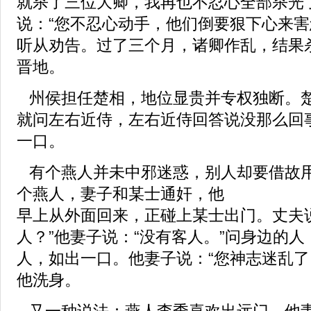
就杀了三位大卿，我再也不忍心全部杀光
说：“您不忍心动手，他们倒要狠下心来害
听从劝告。过了三个月，诸卿作乱，结果
晋地。
州侯担任楚相，地位显贵并专权独断。
就问左右近侍，左右近侍回答说没那么回
一口。
有个燕人并未中邪迷惑，别人却要借故
个燕人，妻子和某士通奸，他
早上从外面回来，正碰上某士出门。丈夫
人？”他妻子说：“没有客人。”问身边的
人，如出一口。他妻子说：“您神志迷乱了
他洗身。
又一种说法：燕人李季喜欢出远门，他