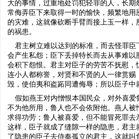
大的事情，过重地处罚犯轻罪的人，长期
常侮弄臣下来取得一时的愉快，频繁地用
的灾难，这就像砍断手臂而接上玉一样，
的祸患。
君主树立难以达到的标准，而去怪罪臣
会产生私怨；臣下丢掉特长而去从事难以
会积下怨恨。君主对臣子的劳苦不抚慰，
连小人都称誉，对贤和不贤的人一律赏赐
毁，使伯夷和盗跖同遭侮辱；所以臣子中
假如燕王对内憎恨本国民众，对外喜爱
不为他所用，鲁人也不会依附他。燕人被
求得功劳；鲁人被喜爱，但不能冒死罪去
这样，臣子就成了缝隙一样的隐患，君主
了隐患的臣子去侍奉孤立的君主，这就叫