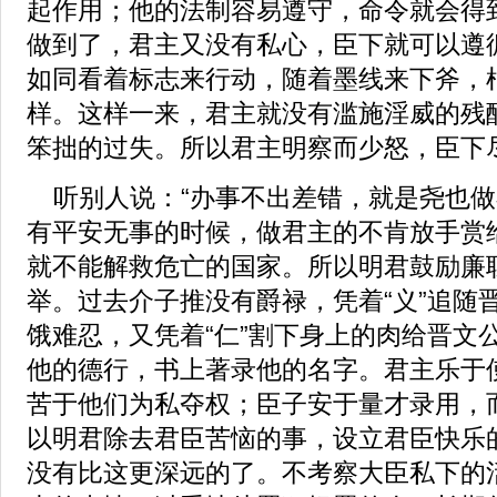
起作用；他的法制容易遵守，命令就会得
做到了，君主又没有私心，臣下就可以遵
如同看着标志来行动，随着墨线来下斧，
样。这样一来，君主就没有滥施淫威的残
笨拙的过失。所以君主明察而少怒，臣下
听别人说：“办事不出差错，就是尧也做
有平安无事的时候，做君主的不肯放手赏
就不能解救危亡的国家。所以明君鼓励廉
举。过去介子推没有爵禄，凭着“义”追随
饿难忍，又凭着“仁”割下身上的肉给晋文
他的德行，书上著录他的名字。君主乐于
苦于他们为私夺权；臣子安于量才录用，
以明君除去君臣苦恼的事，设立君臣快乐
没有比这更深远的了。不考察大臣私下的