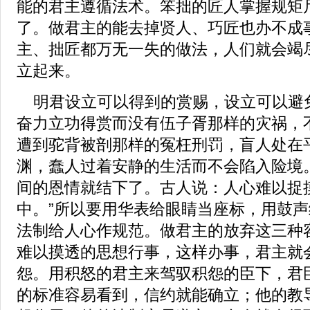
能的君主遵循法术。笨拙的匠人掌握规矩
了。做君主的能去掉贤人、巧匠也办不成
主、拙匠都万无一失的做法，人们就会竭
立起来。
明君设立可以得到的赏赐，设立可以避
奋力立功得赏而没有伍子胥那样的灾祸，
遭到驼背被剖那样的冤枉刑罚，盲人处在
渊，蠢人过着安静的生活而不会陷入险境
间的恩情就结下了。古人说：人心难以捉
中。”所以要用华表给眼睛当座标，用鼓
法制给人心作规范。做君主的放弃这三种
难以摸透的思想行事，这样办事，君主就
怨。用积怒的君主来驾驭积怨的臣下，君
的标准容易看到，信约就能确立；他的教