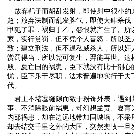
放弃靶子而胡乱发射，即使射中很小的
超；放弃法制而乱发脾气，即使大肆杀伐
甲犯了罪，祸归于乙，怨恨就产生了。所
家，实行赏罚，但不凭个人喜怒，所以圣
致；建立刑法，但不逞私威杀人，所以奸
赏罚得当，所以尧可复生，羿能再世。这
殷、夏亡国的祸患，臣下就没有比干剖心
忧，臣下乐于尽职，法术普遍地实行于夫
代。
君主不堵塞缝隙而致于粉饰外表，遇到
事。不消除眼前祸患，却幻想孟贲、夏育
内部祸患，却在边远地带加固城墙，不采
却去结交千里之外的大国，突然变故一旦