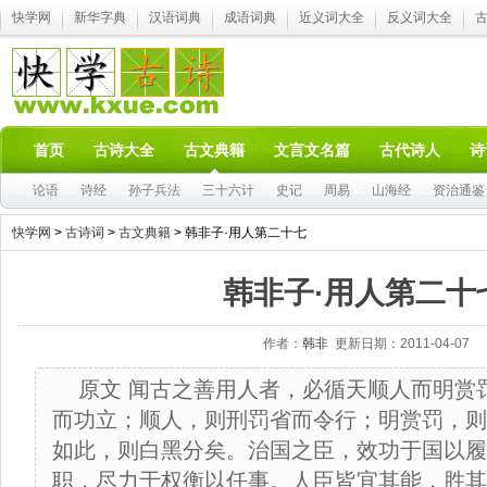
快学网
新华字典
汉语词典
成语词典
近义词大全
反义词大全
首页
古诗大全
古文典籍
文言文名篇
古代诗人
诗
论语
诗经
孙子兵法
三十六计
史记
周易
山海经
资治通鉴
快学网
>
古诗词
>
古文典籍
> 韩非子·用人第二十七
韩非子·用人第二十
作者：
韩非
更新日期：2011-04-07
原文 闻古之善用人者，必循天顺人而明赏
而功立；顺人，则刑罚省而令行；明赏罚，则
如此，则白黑分矣。治国之臣，效功于国以履
职，尽力于权衡以任事。人臣皆宜其能，胜其