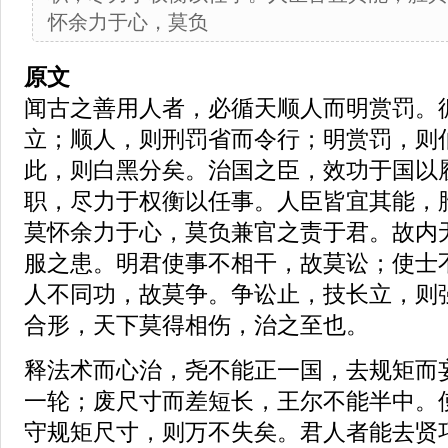
怀余力于心，莫负
原文
闻古之善用人者，必循天顺人而明赏罚。
立；顺人，则刑罚省而令行；明赏罚，则
此，则白黑分矣。治国之臣，效功于国以
职，尽力于权衡以任事。人臣皆宜其能，
莫怀余力于心，莫负兼官之责于君。故内
服之患。明君使事不相干，故莫讼；使士
人不同功，故莫争。争讼止，技长立，则
合形，天下莫得相伤，治之至也。
释法术而心治，尧不能正一国，去规矩而
一轮；废尺寸而差短长，王尔不能半中。
守规矩尺寸，则万不失矣。君人者能去贤