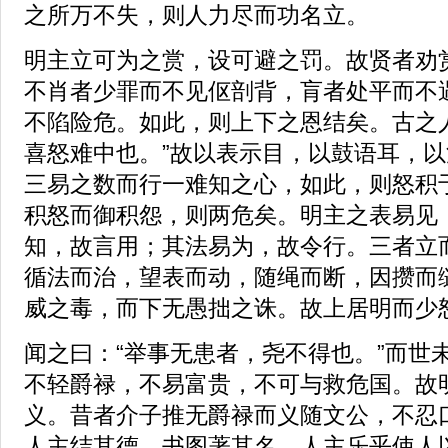
之所万不失，则人力尽而功名立。
明主立可为之赏，设可避之罚。故贤者劝
不肖者少罪而不见伛剖背，肓者处平而不
不陷险危。如此，则上下之恩结矣。古之
喜怒难中也。”故以表示目，以鼓语耳，
三易之数而行一难知之心，如此，则怒积
积怒而御积怨，则两危矣。明主之表易见
知，故言用；其法易为，故令行。三者立
循法而治，望表而动，随绳而断，因攒而
威之毒，而下无愚拙之诛。故上居明而少
闻之曰：“举事无患者，尧不得也。”而世
不轻爵禄，不易富贵，不可与救危国。故
义。昔者介子推无爵禄而义随文公，不忍
人主结其德，书图著其名。人主乐乎使人