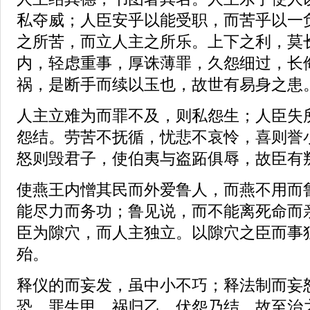
私夺威；人臣安乎以能受职，而苦乎以一
之所苦，而立人主之所乐。上下之利，莫
内，轻虑重事，厚诛薄罪，久怨细过，长
祸，是断手而续以玉也，故世有易身之患
人主立难为而罪不及，则私怨生；人臣失
怨结。劳苦不抚循，忧悲不哀怜，喜则誉
怒则毁君子，使伯夷与盗跖俱辱，故臣有
使燕王内憎其民而外爱鲁人，而燕不用而
能尽力而务功；鲁见说，而不能离死命而
臣为隙穴，而人主独立。以隙穴之臣而事
殆。
释仪的而妄发，虽中小不巧；释法制而妄
恐。罪生甲，祸归乙，伏怨乃结。故至治