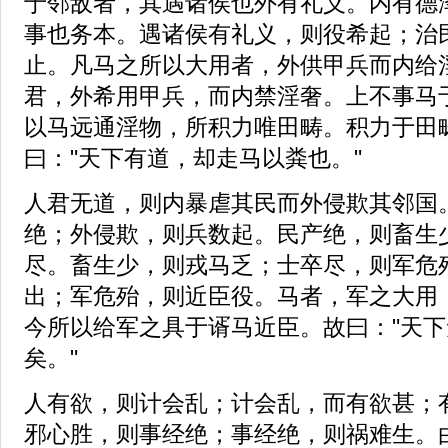
于邻敌者，其遇诸侯也外有礼义。内有德
事也务本。遇诸侯有礼义，则役希起；治
止。凡马之所以大用者，外供甲兵而内给
君，外希用甲兵，而内禁淫奢。上不事马
以马远通淫物，所积力唯田畴。积力于田
曰："天下有道，却走马以粪也。"
人君无道，则内暴虐其民而外侵欺其邻国
绝；外侵欺，则兵数起。民产绝，则畜生
尽。畜生少，则戎马乏；士卒尽，则军危
出；军危殆，则近臣役。马者，军之大用
今所以给军之具于谞马近臣。故曰："天
矣。"
人有欲，则计会乱；计会乱，而有欲甚；
邪心胜，则事经绝；事经绝，则祸难生。