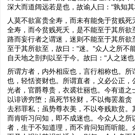
深大而道阔远若是也，故谕人曰："孰知其
人莫不欲富贵全寿，而未有能免于贫贱死
全寿，而今贫贱死夭，是不能至于其所欲
路而妄行者之谓迷，迷则不能至于其所欲
至于其所欲至，故曰："迷。"众人之所不
自天地之剖判以至于今。故曰："人之迷也
所谓方者，内外相应也，言行相称也。所
也，轻恬资财也。所谓直者，义必公正，
光者，官爵尊贵，衣裘壮丽也。今有道之
以诽谤穷堕；虽死节轻财，不以侮罢羞贪
去邪罪私；虽势尊衣美，不以夸贱欺贫。
而肯听习问知，即不成迷也。今众人之所
者，生于不知道理，而不肯问知而听能。