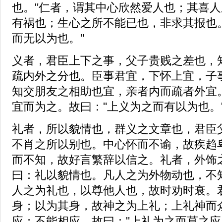
也。"仁者，谓其中心欣然爱人也；其喜
有祸也；生心之所不能已也，非求其报也
而无以为也。"
义者，君臣上下之事，父子贵贱之差也，
疏内外之分也。臣事君宜，下怀上宜，子
知交朋友之相助也宜，亲者内而疏者外宜
宜而为之。故曰："上义为之而有以为也。
礼者，所以貌情也，群义之文章也，君臣
不肖之所以别也。中心怀而不谕，故疾趋
而不知，故好言繁辞以信之。礼者，外饰
曰：礼以貌情也。凡人之为外物动也，不
人之为礼也，以尊他人也，故时劝时衰。
身；以为其身，故神之为上礼；上礼神而
应；不能相应，故曰："上礼为之而莫之应