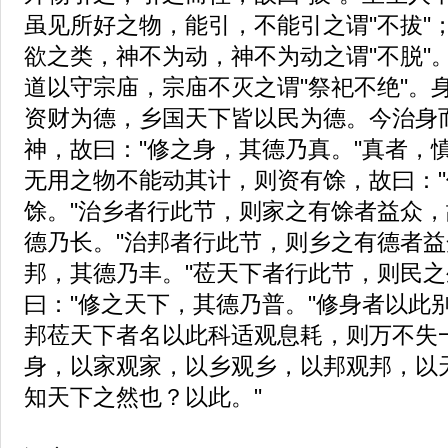
虽见所好之物，能引，不能引之谓"不拔"
欲之类，神不为动，神不为动之谓"不脱"
道以守宗庙，宗庙不灭之谓"祭祀不绝"。
资财为德，乡国天下皆以民为德。今治身
神，故曰："修之身，其德乃真。"真者，
无用之物不能动其计，则资有馀，故曰：
馀。"治乡者行此节，则家之有馀者益众，
德乃长。"治邦者行此节，则乡之有德者益
邦，其德乃丰。"莅天下者行此节，则民
曰："修之天下，其德乃普。"修身者以此
邦莅天下者名以此科适观息耗，则万不失
身，以家观家，以乡观乡，以邦观邦，以
知天下之然也？以此。"