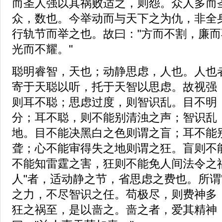
而圣人强以其祸败适之，则怨。众人多而
众，数也。今举动而与天下之为仇，非全
行轨节而举之也。故曰："方而不割，廉
光而不耀。"
聪明睿智，天也；动静思虑，人也。人也
寄于天聪以听，托于天智以思虑。故视强
则耳不聪；思虑过度，则智识乱。目不明
分；耳不聪，则不能别清浊之声；智识乱
地。目不能决黑白之色则谓之盲；耳不能
聋；心不能审得失之地则谓之狂。盲则不
不能知雷霆之害，狂则不能免人间法令之
人"者，适动静之节，省思虑之费也。所谓
之力，不尽智识之任。苟极尽，则费神多
狂之祸至，是以啬之。啬之者，爱其精神