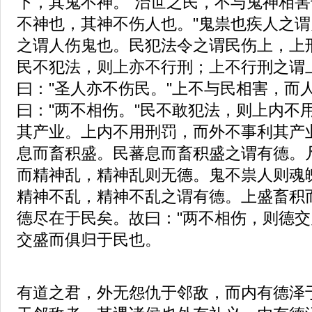
下，其鬼不神。"治世之民，不与鬼神相害
不神也，其神不伤人也。"鬼祟也疾人之
之谓人伤鬼也。民犯法令之谓民伤上，上
民不犯法，则上亦不行刑；上不行刑之谓
曰："圣人亦不伤民。"上不与民相害，而
曰："两不相伤。"民不敢犯法，则上内不
其产业。上内不用刑罚，而外不事利其产
息而畜积盛。民蕃息而畜积盛之谓有德。
而精神乱，精神乱则无德。鬼不祟人则魂
精神不乱，精神不乱之谓有德。上盛畜积
德尽在于民矣。故曰："两不相伤，则德交
交盛而俱归于民也。
有道之君，外无怨仇于邻敌，而内有德泽