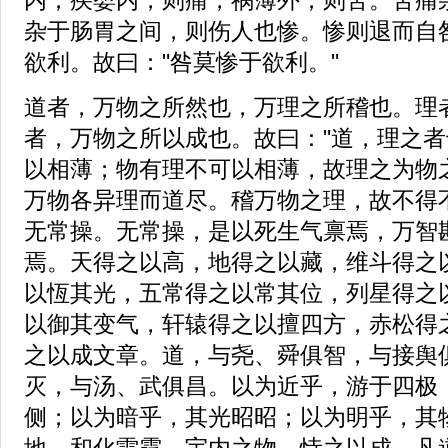
杂于肠胃之间，则伤人也惨。惨则退而自
欲利。故曰："咎莫惨于欲利。"
道者，万物之所然也，万理之所稽也。理
者，万物之所以成也。故曰："道，理之者
以相薄；物有理不可以相薄，故理之为物
万物各异理而道尽。稽万物之理，故不得
无常操。无常操，是以死生气禀焉，万智
焉。天得之以高，地得之以藏，维斗得之
以恆其光，五常得之以常其位，列星得之
以御其变气，轩辕得之以擅四方，赤松得
之以成文章。道，与尧、舜俱智，与接舆
灭，与汤、武俱昌。以为近乎，游于四极
侧；以为暗乎，其光昭昭；以为明乎，其
地，和化雷霆，宇内之物，恃之以成。凡