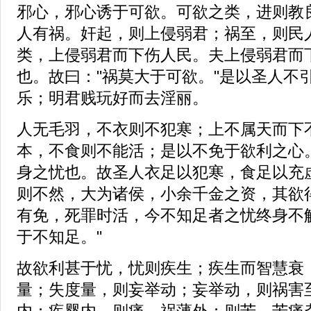
邪心，邪心诱于可欲。可欲之类，进则教
人有祸。奸起，则上侵弱君；祸至，则民
类，上侵弱君而下伤人民。夫上侵弱君而
也。故曰："祸莫大于可欲。"是以圣人不
乐；明君贱玩好而去淫丽。
人无毛羽，不衣则不犯寒；上不属天而下
本，不食则不能活；是以不免于欲利之心
身之忧也。故圣人衣足以犯寒，食足以充
则不然，大为诸侯，小余千金之资，其欲
有免，死罪时活，今不知足者之忧终身不
于不知足。"
故欲利甚于忧，忧则疾生；疾生而智慧衰
量；失度量，则妄举动；妄举动，则祸害
内；疾婴内，则痛，祸薄外；则苦。苦痛