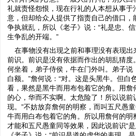
礼就责怪怨恨，现在行礼的人本想从事于
意，但却给众人提供了指责自己的借口，
争执就乱，所以《老子》说：“礼是忠、
生争乱的开端。”
在事物没有出现之前和事理没有表现出
前识。前识是没有依据而作出的胡乱猜度
何坐着，弟子侍侯，牛在门外叫。弟子说
白额。”詹何说：“对。这是头黑牛。但白
看，果然是黑牛而用布包着它的角。用詹
的心，华而不实啊。太危险了！所以说前
现。”不妨放弃詹何的明察，而叫五尺愚
牛而用白布包着它的角。所以用詹何的明
才能和五尺愚童同等效果，因此说前识“是
《老子》说；“前识是道的虚华的表现，是