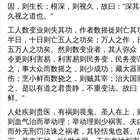
固，则生长；根深，则视久，故曰："深
久视之道也。"
工人数变业则失其功，作者数摇徙则亡其
半日，十日则亡五人之功矣；万人之作，
五万人之功矣。然则数变业者，其人弥众
令更则利害易，利害易则民务变，民务变
之，事大众而数摇之，则少成功；藏大器
伤；烹小鲜而数挠之，则贼其宰；治大国
之。是以有道之君贵静，不重变法。故曰
鲜。"
人处疾则贵医，有祸则畏鬼。圣人在上，
则血气治而举动理；举动理则少祸害。夫
而外无刑罚法诛之祸者，其轻恬鬼也甚。