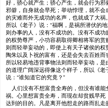
好，骄心就产生；骄心产生，就会行为邪
邪僻，自身就会早死；举动悖理，就不会
的灾难而外无成功的名声，也就成了大祸
所以《老子》说：“福啊，是祸所潜伏的地
则办事的人，没有不成功的。没有不成功
的权势尊严，小功容易取得卿相将军的赏
则而轻举妄动的，即使上有天子诸侯的权
陶朱以及卜祝的富有，还是会失去百姓而
所以轻易地违背事物法则而轻举妄动，是
的道理广阔深远得像这个样子，所以《老
说：“谁知道它的究竟？”
人们没有不想富贵全寿的，但没有谁能
祸。心里想富贵全寿，而现在却贫贱早死
达到的目的。凡是离开他想走的路而乱走