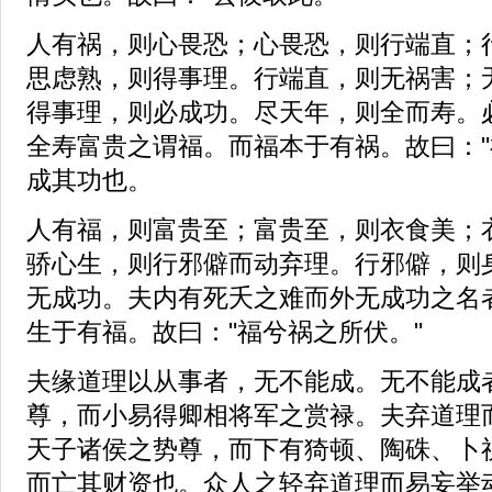
人有祸，则心畏恐；心畏恐，则行端直；
思虑熟，则得事理。行端直，则无祸害；
得事理，则必成功。尽天年，则全而寿。
全寿富贵之谓福。而福本于有祸。故曰："
成其功也。
人有福，则富贵至；富贵至，则衣食美；
骄心生，则行邪僻而动弃理。行邪僻，则
无成功。夫内有死夭之难而外无成功之名
生于有福。故曰："福兮祸之所伏。"
夫缘道理以从事者，无不能成。无不能成
尊，而小易得卿相将军之赏禄。夫弃道理
天子诸侯之势尊，而下有猗顿、陶硃、卜
而亡其财资也。众人之轻弃道理而易妄举