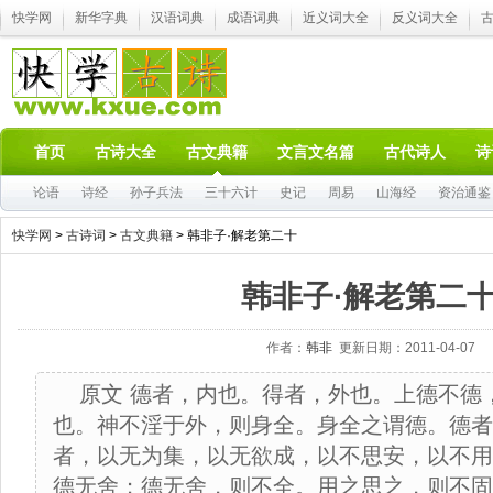
快学网
新华字典
汉语词典
成语词典
近义词大全
反义词大全
首页
古诗大全
古文典籍
文言文名篇
古代诗人
诗
论语
诗经
孙子兵法
三十六计
史记
周易
山海经
资治通鉴
快学网
>
古诗词
>
古文典籍
> 韩非子·解老第二十
韩非子·解老第二
作者：
韩非
更新日期：2011-04-07
原文 德者，内也。得者，外也。上德不德
也。神不淫于外，则身全。身全之谓德。德者
者，以无为集，以无欲成，以不思安，以不用
德无舍；德无舍，则不全。用之思之，则不固