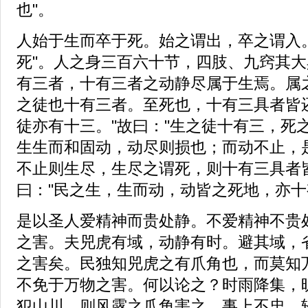
也"。
人始于生而卒于死。始之谓出，卒之谓入
死"。人之身三百六十节，四肢、九窍其
有三者，十有三者之动静尽属于生焉。属
之徒也十有三者。至死也，十有三具者皆
徒亦有十三。"故曰："生之徒十有三，死
生生而和固动，动尽则损也；而动不止，
不止则生尽，生尽之谓死，则十有三具者
曰："民之生，生而动，动皆之死地，亦十
是以圣人爱精神而贵处静。不爱精神不贵
之害。夫兕虎有域，动静有时。避其域，
之害矣。民独知兕虎之有爪角也，而莫知
不免于万物之害。何以论之？时雨降集，
犯山川，则风露之爪角害之。事上不忠，