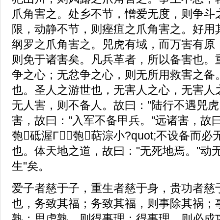
爪角害之。处乡不节，憎爱无度，则争斗
限，动静不节，则痤疽之爪角害之。好用
纲罗之爪角害之。兕虎有域，而万害有原
则免于诸害矣。凡兵革者，所以备害也。
争之心；无忿争之心，则无所用救害之备
也。圣人之游世也，无害人之心，无害人
无人害，则不备人。故曰："陆行不遇兕虎
害，故曰："入军不备甲兵。"远诸害，故
匏砥渥Γ匏萜淙小?quot;不设备而
也。体天地之道，故曰："无死地焉。"动
生"矣。
爱子者慈于子，重生者慈于身，贵功者慈
也，务致其福；务致其福，则事除其祸；
熟；思虑熟，则得事理；得事理，则必成