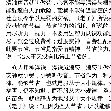
清浊声音就叫做聋，心智不能弄清得失根
能躲避白天的危险，聋就不能知道雷霆的
社会法令予以惩罚的灾祸。《老子》所说的
应动静的节律，节省脑力的消耗。所说的“
用尽听力、视力，不要用过智力认识功能
尽，就会过度费神；过度费神，盲聋狂乱
此要节省。节省是指爱惜精神，节省脑力
说：“治人事天没有比得上节省的。”
众人用神浮躁，浮躁就浪费，浪费叫做
安静就少费，少费叫做音。节省作为一种
律。能够节省，也就是服从于大小规律。
祸害，仍不知退，而不服从大小规律。圣
的苗头，就虚静无为地服从于大小规律，这
《老子》说：“正因为圣人节省，所以能够早