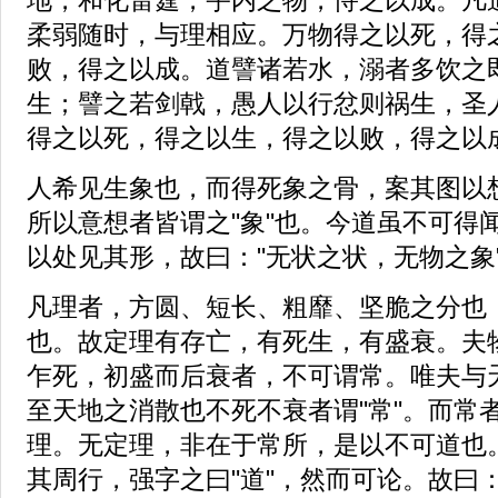
柔弱随时，与理相应。万物得之以死，得
败，得之以成。道譬诸若水，溺者多饮之
生；譬之若剑戟，愚人以行忿则祸生，圣
得之以死，得之以生，得之以败，得之以
人希见生象也，而得死象之骨，案其图以
所以意想者皆谓之"象"也。今道虽不可得
以处见其形，故曰："无状之状，无物之象
凡理者，方圆、短长、粗靡、坚脆之分也
也。故定理有存亡，有死生，有盛衰。夫
乍死，初盛而后衰者，不可谓常。唯夫与
至天地之消散也不死不衰者谓"常"。而常
理。无定理，非在于常所，是以不可道也
其周行，强字之曰"道"，然而可论。故曰