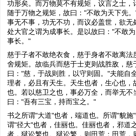
功形矣。而万物莫不有规矩，议言之士，
随于万物之规矩，故曰："不敢为天下先。
事无不事，功无不功，而议必盖世，欲无
处大官之谓为成事长。是以故曰："不敢
事长。"
慈于子者不敢绝衣食，慈于身者不敢离法
舍规矩。故临兵而慈于士吏则战胜敌，慈
曰："慈，于战则胜，以守则固。"夫能自
理者，必且有天生。天生也者，生心也，
也。若以慈卫之也，事必万全，而举无不
曰："吾有三宝，持而宝之。"
书之所谓"大道"也者，端道也。所谓"貌施
谓"径大"也者，佳丽也。佳丽也者，邪道之
者，狱讼繁也。狱讼繁，则田荒；田荒，