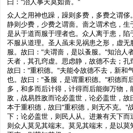
曰："治人事天莫如啬。"
众人之用神也躁，躁则多费，多费之谓侈
静则少费，少费之谓啬。啬之谓术也，生
是从于道而服于理者也。众人离于患，陷
不服从道理。圣人虽未见祸患之形，虚无
服。故曰："夫谓啬，是以蚤服。"知治人
天者，其孔窍虚。思虑静，故德不去；孔
故曰："重积德。"夫能令故德不去，新和
也。故曰："蚤服，是谓重积德。"积德而
多，和多而后计得，计得而后能御万物，
敌，战易胜敌而论必盖世，论必盖世，故曰
本于重积德，故曰"重积德，则无不克。"
下；论必盖世，则民人从。进兼有天下而
则众人莫见其端末。莫见其端末，是以莫