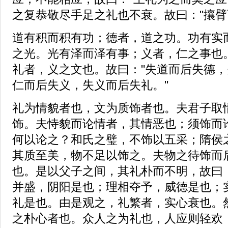
之复恭敬尽手足之礼也不衰。故曰："攘臂
道有积而积有功；德者，道之功。功有实
之光。光有泽而泽有事；义者，仁之事也
礼者，义之文也。故曰："失道而后失德
仁而后失义，失义而后失礼。"
礼为情貌者也，文为质饰者也。夫君子取
饰。夫恃貌而论情者，其情恶也；须饰而
何以论之？和氏之璧，不饰以五采；隋侯
其质至美，物不足以饰之。夫物之待饰而
也。是以父子之间，其礼朴而不明，故曰：
并盛，阴阳是也；理相夺予，威德是也；
礼是也。由是观之，礼繁者，实心衰也。
之朴心者也。众人之为礼也，人应则轻欢