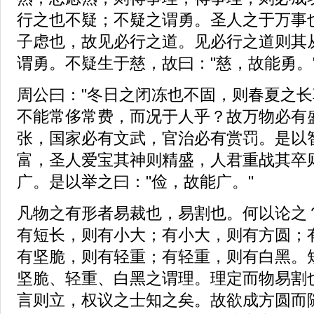
行之也不疑；不疑之谓勇。圣人之于万事
子虑也，故见必行之道。见必行之道则其
谓勇。不疑生于慈，故曰："慈，故能勇。
周公曰："冬日之闭冻也不固，则春夏之长
不能常侈常费，而况于人乎？故万物必有
张，国家必有文武，官治必有赏罚。是以
富，圣人爱宝其神则精盛，人君重战其卒
广。是以举之曰："俭，故能广。"
凡物之有形者易裁也，易割也。何以论之
有短长，则有小大；有小大，则有方圆；
有坚脆，则有轻重；有轻重，则有白黑。
坚脆、轻重、白黑之谓理。理定而物易割
言则立，权议之士知之矣。故欲成方圆而