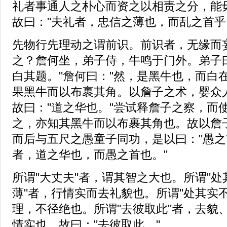
礼者事通人之朴心而资之以相责之分，能
故曰："夫礼者，忠信之薄也，而乱之首乎
先物行先理动之谓前识。前识者，无缘而
之？詹何坐，弟子侍，牛鸣于门外。弟子
白其题。"詹何曰："然，是黑牛也，而白
果黑牛而以布裹其角。以詹子之术，婴众
故曰："道之华也。"尝试释詹子之察，而
之，亦知其黑牛而以布裹其角也。故以詹
而后与五尺之愚童子同功，是以曰："愚之
者，道之华也，而愚之首也。"
所谓"大丈夫"者，谓其智之大也。所谓"
薄"者，行情实而去礼貌也。所谓"处其实
理，不径绝也。所谓"去彼取此"者，去貌
情实也。故曰："去彼取此。"