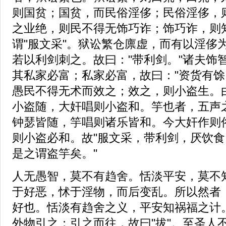
则国贫；国贫，而民俗淫侈；民俗淫侈，
之业绝，则民不得无饰巧诈；饰巧诈，则
谓"服文采"。狱讼繁仓廪虚，而有以淫侈
若以利剑刺之。故曰："带利剑。"诸夫饰
其私家必富；私家必富，故曰："资货有馀
愚民不得无术而效之；效之，则小盗生。
小盗随，大奸唱则小盗和。竽也者，五声
钟瑟皆随，竽唱则诸乐皆和。今大奸作则
则小盗必和。故"服文采，带利剑，厌饮
是之谓盗竽矣。"
人无愚智，莫不有趋舍。恬淡平安，莫不
于好恶，怵于淫物，而后变乱。所以然者
好也。恬淡有趋舍之义，平安知祸福之计
外物引之；引之而往，故曰"拔"。至圣人