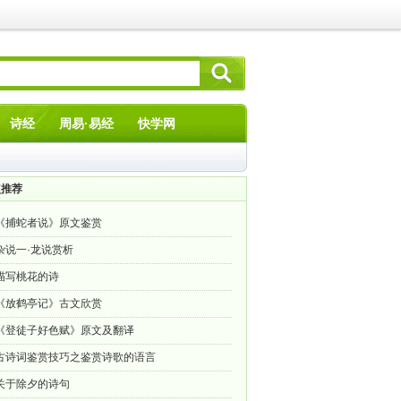
诗经
周易·易经
快学网
点推荐
《捕蛇者说》原文鉴赏
杂说一·龙说赏析
描写桃花的诗
《放鹤亭记》古文欣赏
《登徒子好色赋》原文及翻译
古诗词鉴赏技巧之鉴赏诗歌的语言
关于除夕的诗句