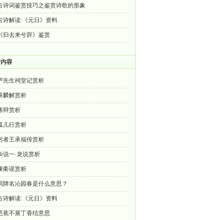
古诗词鉴赏技巧之鉴赏诗歌的形象
古诗解读:《元日》资料
《归去来兮辞》鉴赏
新内容
严先生祠堂记赏析
获麟解赏析
讳辩赏析
孤儿行赏析
圬者王承福传赏析
杂说一·龙说赏析
康衢谣赏析
词牌名沁园春是什么意思？
古诗解读:《元日》资料
芭蕉不展丁香结意思