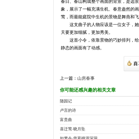
春日、春山构成整个画面的背景，是远景
象，展示了一幅充满生机、春意盎然的画
莺，而最能庭院中生机的景物是舞燕和飞
这支曲子的人物应该是一位女子，她站
天要更加细腻，更加秀美。
这首小令，依靠景物的巧妙排列，给读
静态的画面有了动感。
上一篇：
山房春事
你可能还感兴趣的相关文章
随园记
卢言的诗
富贵曲
喜迁莺·晓月坠
如梦令·曾宴桃源深洞