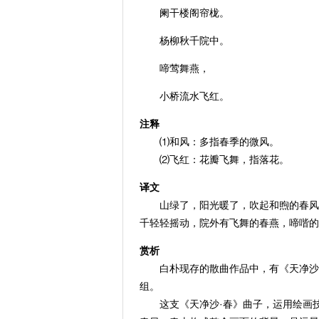
阑干楼阁帘栊。
杨柳秋千院中。
啼莺舞燕，
小桥流水飞红。
注释
⑴和风：多指春季的微风。
⑵飞红：花瓣飞舞，指落花。
译文
山绿了，阳光暖了，吹起和煦的春风。
千轻轻摇动，院外有飞舞的春燕，啼喈的
赏析
白朴现存的散曲作品中，有《天净沙》小令
组。
这支《天净沙·春》曲子，运用绘画技