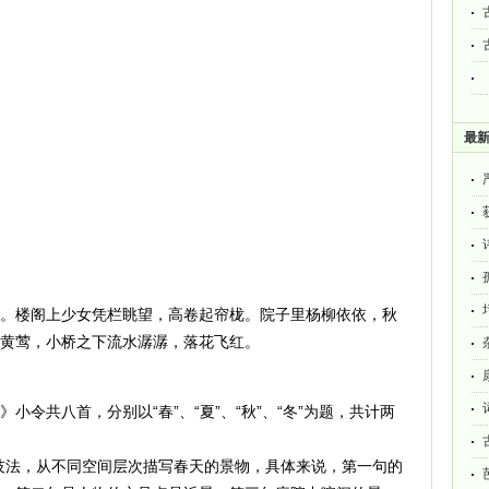
最
楼阁上少女凭栏眺望，高卷起帘栊。院子里杨柳依依，秋
黄莺，小桥之下流水潺潺，落花飞红。
共八首，分别以“春”、“夏”、“秋”、“冬”为题，共计两
法，从不同空间层次描写春天的景物，具体来说，第一句的