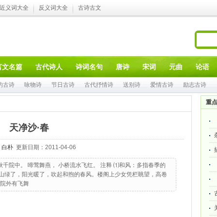
近义词大全
反义词大全
古诗古文
言文名篇
古代诗人
诗词名句
唐诗
宋词
元曲
论语
的古诗
咏物诗
节日古诗
古代抒情诗
送别诗
爱情古诗
励志古诗
重
天净沙·春
：
白朴
更新日期：2011-04-06
秋千院中。 啼莺舞燕， 小桥流水飞红。 注释 ⑴和风：多指春季的
文 山绿了，阳光暖了，吹起和煦的春风。楼阁上少女凭栏眺望，高卷
院外有飞舞