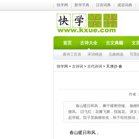
快学网
新华字典
汉语词典
成语词典
首页
古诗大全
古文典籍
文
唐诗三百首
宋词精选
元曲精选
写景
快学网
>
古诗词
>
古代诗词
> 天净沙·春
作者
春山暖日和风， 阑干楼阁帘栊。 杨柳
微风。 ⑵飞红：花瓣飞舞，指落花。 译
起帘栊。院子里杨柳依依，秋千轻轻摇动，
春山暖日和风，