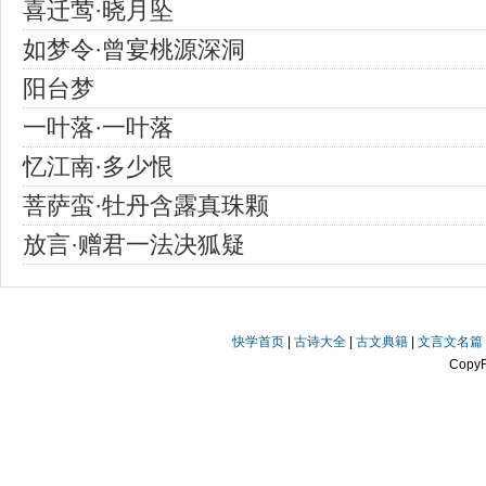
喜迁莺·晓月坠
如梦令·曾宴桃源深洞
阳台梦
一叶落·一叶落
忆江南·多少恨
菩萨蛮·牡丹含露真珠颗
放言·赠君一法决狐疑
快学首页
|
古诗大全
|
古文典籍
|
文言文名篇
Copy