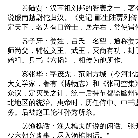
④陆贾：汉高祖刘邦的智襄之一，著有
说服南越尉佗归汉。《史记·郦生陆贾列传
定天下，名为有口辩士，居左右，常使诸侯
⑤子牙：姜姓，吕氏，名望，通称姜太
师尚父，辅佐文王、武王，灭商有功，封
始祖。兵书《六韬》，相传为他所作。
⑥张华：字茂先，范阳方城（今河北固
大文学家，著有《博物志》和《张司空集
众议，定灭吴之计。统一后持节都监幽州
北地区的统治。惠帝时，历任侍中、中书
务。后被赵王伦和孙秀所杀。
⑦渔樵话：渔人樵夫所说的闲话。张升
少六朝兴废事，尽入渔樵闲话。”