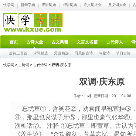
快学网
新华字典
汉语词典
成语词典
近义词大全
反义词大全
首页
古诗大全
古文典籍
文言文名篇
古代诗人
诗
唐诗三百首
宋词精选
元曲精选
写景的古诗
咏物诗
节日古诗
快学网
>
古诗词
>
古代诗词
> 双调·庆东原
双调·庆东原
作者：
白朴
更新日期：2011-04-06
忘忧草①，含笑花②，劝君闻早冠宜挂③
④，那里也良谋子牙⑤，那里也豪气张华⑥。
渔樵话⑦。 注释 ①忘忧草：即萱草。古认为
《养生论》：“合欢蠲忿，萱草忘忧，愚知所共