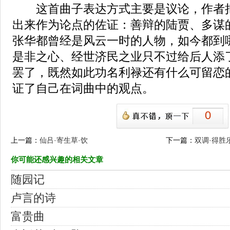
这首曲子表达方式主要是议论，作者把
出来作为论点的佐证：善辩的陆贾、多谋
张华都曾经是风云一时的人物，如今都到
是非之心、经世济民之业只不过给后人添
罢了，既然如此功名利禄还有什么可留恋
证了自己在词曲中的观点。
0
上一篇：
仙吕·寄生草·饮
下一篇：
双调·得胜
你可能还感兴趣的相关文章
随园记
卢言的诗
富贵曲