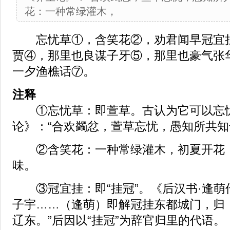
花：一种常绿灌木，
忘忧草①，含笑花②，劝君闻早冠宜挂
贾④，那里也良谋子牙⑤，那里也豪气张
一夕渔樵话⑦。
注释
①忘忧草：即萱草。古认为它可以忘
论》：“合欢蠲忿，萱草忘忧，愚知所共知
②含笑花：一种常绿灌木，初夏开花，
味。
③冠宜挂：即“挂冠”。《后汉书·逢萌
子宇……（逢萌）即解冠挂东都城门，归
辽东。”后因以“挂冠”为辞官归里的代语。