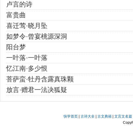
卢言的诗
富贵曲
喜迁莺·晓月坠
如梦令·曾宴桃源深洞
阳台梦
一叶落·一叶落
忆江南·多少恨
菩萨蛮·牡丹含露真珠颗
放言·赠君一法决狐疑
快学首页
|
古诗大全
|
古文典籍
|
文言文名篇
Copy