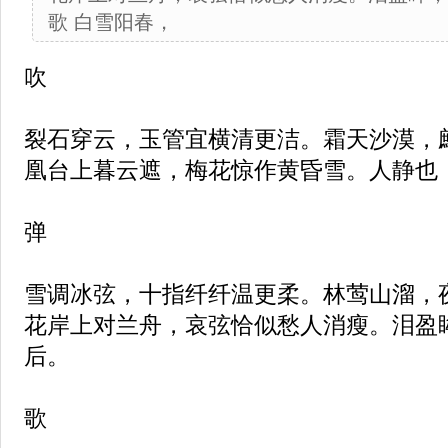
歌 白雪阳春，
吹
裂石穿云，玉管宜横清更洁。霜天沙漠，
凰台上暮云遮，梅花惊作黄昏雪。人静也
弹
雪调冰弦，十指纤纤温更柔。林莺山溜，
花岸上对兰舟，哀弦恰似愁人消瘦。泪盈
后。
歌