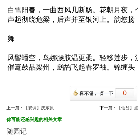
白雪阳春，一曲西风几断肠。花朝月夜，
声起彻绕危梁，后声并至银河上。韵悠扬
舞
凤髻蟠空，鸟娜腰肢温更柔。轻移莲步，
催鼍鼓品梁州，鹧鸪飞起春罗袖。锦缠头
0
上一篇：
【双调】庆东原
下一篇：
【仙吕】
你可能还感兴趣的相关文章
随园记