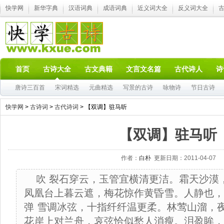
快学网
新华字典
汉语词典
成语词典
近义词大全
反义词大全
首页
古诗大全
古文典籍
文言文名篇
古代诗人
诗
唐诗三百首
宋词精选
元曲精选
写景的古诗
咏物诗
节日古诗
快学网
>
古诗词
>
古代诗词
> 【双调】驻马听
【双调】驻马听
作者：
白朴
更新日期：2011-04-07
吹 裂石穿云，玉管宜横清更洁。霜天沙漠
凤凰台上暮云遮，梅花惊作黄昏雪。人静也，
弹 雪调冰弦，十指纤纤温更柔。林莺山溜，
花岸上对兰舟，哀弦恰似愁人消瘦。泪盈眸，