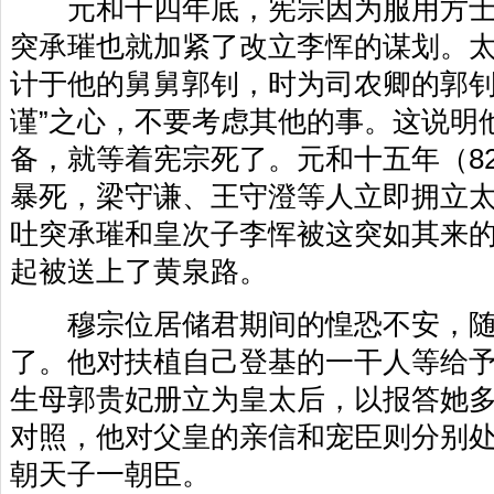
元和十四年底，宪宗因为服用方士
突承璀也就加紧了改立李恽的谋划。
计于他的舅舅郭钊，时为司农卿的郭钊
谨”之心，不要考虑其他的事。这说明
备，就等着宪宗死了。元和十五年（8
暴死，梁守谦、王守澄等人立即拥立
吐突承璀和皇次子李恽被这突如其来
起被送上了黄泉路。
穆宗位居储君期间的惶恐不安，随
了。他对扶植自己登基的一干人等给
生母郭贵妃册立为皇太后，以报答她
对照，他对父皇的亲信和宠臣则分别
朝天子一朝臣。