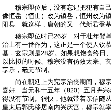
穆宗即位后，没有忘记把犯有自己
像恒岳（恒山）改为镇岳，恒州改为
阳县。就这样，唐朝的又一代新君登
穆宗即位时已26岁。对于壮年登基
治上有一番作为，这正是一个使人钦慕
基，玄宗则是28岁。如果想饱食终日
以比拟的时候。穆宗没有仿效太宗、
享乐，毫无节制。
尚在朝廷上为宪宗治丧期间，穆宗
喜好。当元和十五年（820）五月宪
得没有节制。很快，他就带着亲信随
皇太后郭氏移居南内兴庆宫，穆宗就