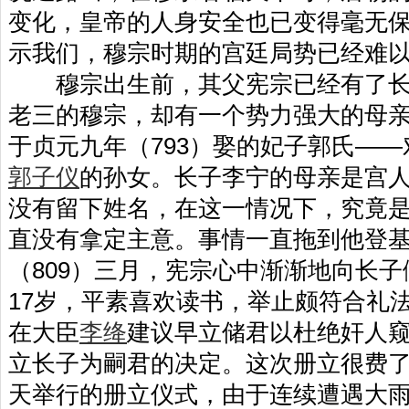
变化，皇帝的人身安全也已变得毫无
示我们，穆宗时期的宫廷局势已经难
穆宗出生前，其父宪宗已经有了长
老三的穆宗，却有一个势力强大的母
于贞元九年（793）娶的妃子郭氏—
郭子仪
的孙女。长子李宁的母亲是宫
没有留下姓名，在这一情况下，究竟
直没有拿定主意。事情一直拖到他登
（809）三月，宪宗心中渐渐地向长
17岁，平素喜欢读书，举止颇符合礼
在大臣
李绛
建议早立储君以杜绝奸人
立长子为嗣君的决定。这次册立很费
天举行的册立仪式，由于连续遭遇大