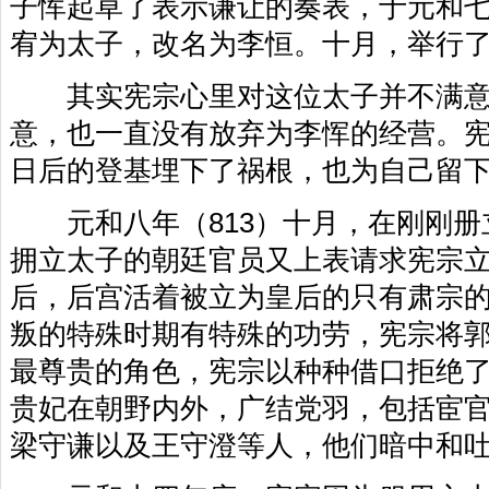
子恽起草了表示谦让的奏表，于元和七
宥为太子，改名为李恒。十月，举行
其实宪宗心里对这位太子并不满意
意，也一直没有放弃为李恽的经营。
日后的登基埋下了祸根，也为自己留
元和八年（813）十月，在刚刚册
拥立太子的朝廷官员又上表请求宪宗
后，后宫活着被立为皇后的只有肃宗
叛的特殊时期有特殊的功劳，宪宗将
最尊贵的角色，宪宗以种种借口拒绝
贵妃在朝野内外，广结党羽，包括宦
梁守谦以及王守澄等人，他们暗中和