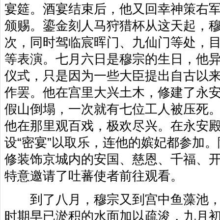
宴筵。酒宴结束后，他又回幸神策右
颁赐。鎏金刻人马狩猎杯从这天起，
次，同时驾临宸晖门、九仙门等处，
等表演。七月六日是穆宗的生日，他
仪式，只是因为一些大臣提出自古以
作罢。他在宫里大兴土木，修建了永
假山倒塌，一次就有七位工人被压死
他在那里观百戏，极欢尽兴。在永安
设“密宴”以取乐，连他的嫔妃都参加
修装饰京城内的安国、慈恩、千福、
特意邀请了吐蕃使者前往观看。
到了八月，穆宗又到宫中鱼藻池，
时期早已淤积的水面加以疏浚，九月