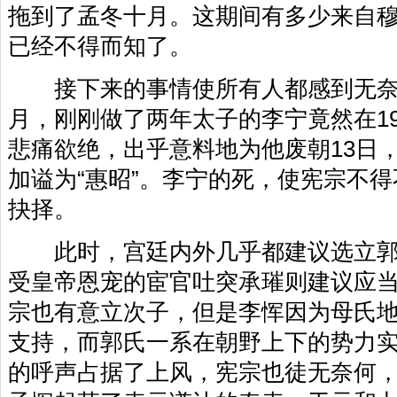
拖到了孟冬十月。这期间有多少来自
已经不得而知了。
接下来的事情使所有人都感到无奈。
月，刚刚做了两年太子的李宁竟然在1
悲痛欲绝，出乎意料地为他废朝13日
加谥为“惠昭”。李宁的死，使宪宗不
抉择。
此时，宫廷内外几乎都建议选立郭
受皇帝恩宠的宦官吐突承璀则建议应
宗也有意立次子，但是李恽因为母氏
支持，而郭氏一系在朝野上下的势力
的呼声占据了上风，宪宗也徒无奈何