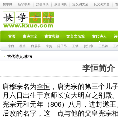
快学网
新华字典
汉语词典
成语词典
近义词大全
反义词大全
首页
古诗大全
古文典籍
文言文名篇
古代诗人
诗
李白
杜甫
白居易
李贺
陈子昂
王勃
贺知章
王昌龄
王
古代诗人:李恒
李恒简介
唐穆宗名为
李恒
，唐宪宗的第三个儿子
月六日出生于京师长安大明宫之别殿
宪宗元和元年（806）八月，进封遂
后改的名字，这一点与他的父皇宪宗