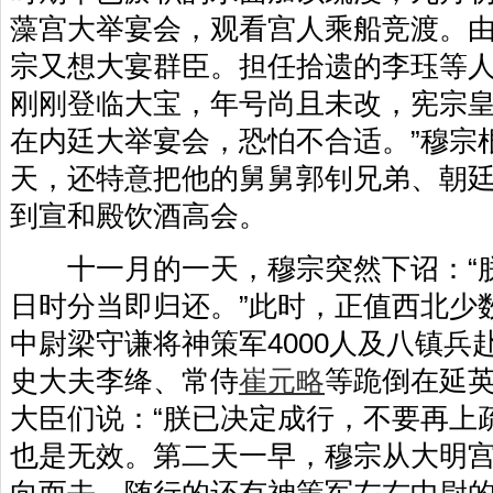
藻宫大举宴会，观看宫人乘船竞渡。
宗又想大宴群臣。担任拾遗的李珏等人
刚刚登临大宝，年号尚且未改，宪宗
在内廷大举宴会，恐怕不合适。”穆宗
天，还特意把他的舅舅郭钊兄弟、朝
到宣和殿饮酒高会。
十一月的一天，穆宗突然下诏：“朕
日时分当即归还。”此时，正值西北少
中尉梁守谦将神策军4000人及八镇兵
史大夫李绛、常侍
崔元略
等跪倒在延
大臣们说：“朕已决定成行，不要再上
也是无效。第二天一早，穆宗从大明