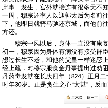
此事一发生，宫外就接连有很多天不
一周，穆宗还率人以迎郭太后为名前
下，他即日就骑马驰还京城，而他前
方还。
穆宗中风以后，身体一直没有康复。
初一，穆宗因为身体有病没有接受群
想过长生不老，和他的父皇一样迷恋
经上疏，对穆宗服食金丹事提出过劝
丹药毒发就在长庆四年（824）正月
时年30岁。正是贪生之心“太甚”，反