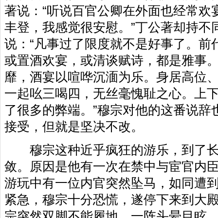
著说：“听说百官公卿在外面也经常欢
丰登，我感觉很安慰。”丁公著却持不
说：“凡事过了限度就不是好事了。前
或置酒欢宴，或清谈赋诗，都是雅事
靡，酒宴以喧哗沉湎为乐。身居高位
一起吆三喝四，无丝毫愧耻之心。上
了很多的弊端。”穆宗对他的这番说辞
接受，但就是坚决不改。
穆宗这种近乎疯狂的游乐，到了长
敛。原因是他有一次在禁中与宦官内
游玩中有一位内官突然坠马，如同遭
紧急，穆宗十分恐慌，遂停下来到大
宗突然双脚不能履地，一阵头晕目眩