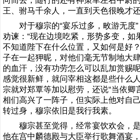
向而去，随行的还有神策军左右中尉
王、驸马千余人，一直到天色很晚才
对于穆宗的“宴乐过多，畋游无度”
劝谏：“现在边境吃紧，形势多变，如
不知道陛下在什么位置，又如何是好
子在一起狎昵，对他们毫无节制地大
的血汗，没有功劳怎么可以乱加赏赐呢
感觉很新鲜，就问宰相这都是些什么
宗就对郑覃等加以慰劳，还说“当依卿
相们高兴了一阵子，但实际上他对自
转过身，穆宗依旧是我行我素。
穆宗甚至觉得，经常宴饮欢会，是
他在宫中麟德殿与大臣举行歌舞酒宴