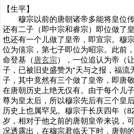
【生平】
穆宗以前的唐朝诸帝多能将皇位传
还有二子（即中宗和睿宗）即位做了
也还有一个儿做了皇帝，即宣宗。穆
位为僖宗，第七子即位为昭宗。此前
命登基（
唐玄宗
），一位追认为帝（
子，已被旧史盛赞为“天与之报，福流
子，其中竟然有三个做了皇帝，即唐
在唐朝历史上绝无仅有。由于每个儿
尊为皇太后，所以穆宗先后有三个皇
历史上也属罕见。穆宗于长庆四年（82
岁，相对于他之前的唐朝皇帝来说，
况透露出，在穆宗君临天下时，唐朝