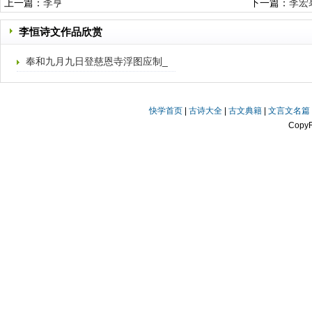
上一篇：
李亨
下一篇：
李宏
李恒诗文作品欣赏
奉和九月九日登慈恩寺浮图应制_
宝地邻丹掖
快学首页
|
古诗大全
|
古文典籍
|
文言文名篇
Copy