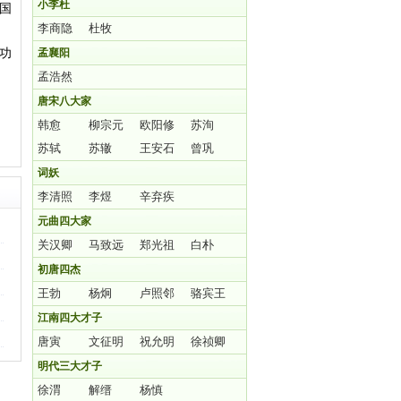
小李杜
国
李商隐
杜牧
功
孟襄阳
孟浩然
唐宋八大家
韩愈
柳宗元
欧阳修
苏洵
苏轼
苏辙
王安石
曾巩
词妖
李清照
李煜
辛弃疾
元曲四大家
关汉卿
马致远
郑光祖
白朴
初唐四杰
王勃
杨炯
卢照邻
骆宾王
江南四大才子
唐寅
文征明
祝允明
徐祯卿
明代三大才子
徐渭
解缙
杨慎