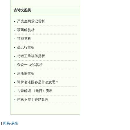
古诗文鉴赏
严先生祠堂记赏析
获麟解赏析
讳辩赏析
孤儿行赏析
圬者王承福传赏析
杂说一·龙说赏析
康衢谣赏析
词牌名沁园春是什么意思？
古诗解读:《元日》资料
芭蕉不展丁香结意思
经
|
周易·易经