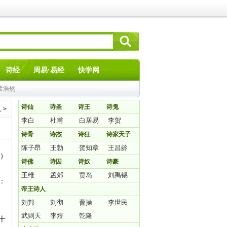
诗经
周易·易经
快学网
孟浩然
诗仙
诗圣
诗王
诗鬼
人
>
李白
杜甫
白居易
李贺
诗骨
诗杰
诗狂
诗家天子
陈子昂
王勃
贺知章
王昌龄
日）
诗佛
诗囚
诗奴
诗豪
王维
孟郊
贾岛
刘禹锡
：
帝王诗人
刘邦
刘彻
曹操
李世民
武则天
李煜
乾隆
十