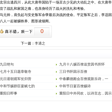
玄宗出逃四川，从此大唐帝国陷于一场亘古少见的大动乱之中。在大唐帝
尝了战乱和家国之痛，也亲身经历了战火的洗礼和考验。
元帅，肩负起与安史叛军余孽最后决战的使命。平定叛军之后，李适因
八人一起被赐铁券、图形凌烟阁。
0
下一篇：
李適之
九日绝句
九月十八赐百僚追赏因书所怀
七月十五日题章敬寺
三日书怀因示百僚
元日退朝观军仗归营
中春麟德殿会百僚观新乐诗，一
章，章十六句
中和节赐群臣宴赋七韵
中和节日宴百僚赐诗
重阳日即事
重阳日中外同欢，以诗言志，因示
群官