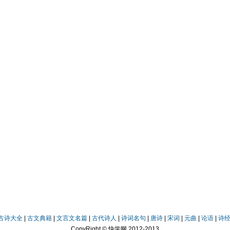
古诗大全
|
古文典籍
|
文言文名篇
|
古代诗人
|
诗词名句
|
唐诗
|
宋词
|
元曲
|
论语
|
诗
CopyRight © 快学网 2012-2013