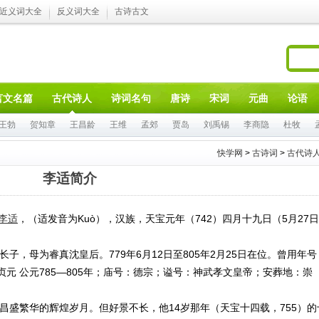
近义词大全
反义词大全
古诗古文
言文名篇
古代诗人
诗词名句
唐诗
宋词
元曲
论语
王勃
贺知章
王昌龄
王维
孟郊
贾岛
刘禹锡
李商隐
杜牧
快学网
>
古诗词
>
古代诗
李适简介
李适
，（适发音为Kuò），汉族，天宝元年（742）四月十九日（5月27
母为睿真沈皇后。779年6月12日至805年2月25日在位。曾用年号
年、贞元 公元785—805年；庙号：德宗；谥号：神武孝文皇帝；安葬地：崇
繁华的辉煌岁月。但好景不长，他14岁那年（天宝十四载，755）的