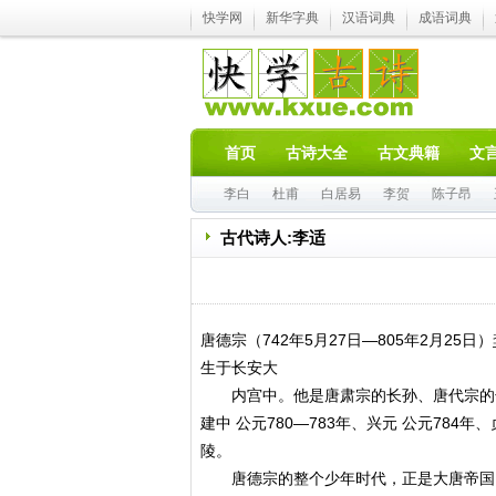
快学网
新华字典
汉语词典
成语词典
首页
古诗大全
古文典籍
文
李白
杜甫
白居易
李贺
陈子昂
古代诗人:李适
唐德宗（742年5月27日—805年2月25日）
生于长安大
内宫中。他是唐肃宗的长孙、唐代宗的长子，
建中 公元780—783年、兴元 公元784
陵。
唐德宗的整个少年时代，正是大唐帝国昌盛