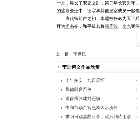
一月，爆发了安史之乱，第二年长安失守，
的盛衰变迁中，德宗和其他皇室成员一起饱
唐代宗即位之初，李适被任命为天下兵马
拜为
尚书
令，和平叛名将
郭子仪
、
李光
弼等
上一篇：
李世民
李适诗文作品欣赏
丰年多庆，九日示怀
麟德殿宴百僚
送徐州张建封还镇
中和节赐百官燕集因示所怀
重阳日赐宴曲江亭，赋六韵诗用清
字