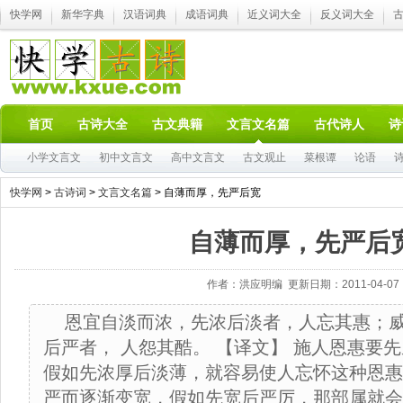
快学网
新华字典
汉语词典
成语词典
近义词大全
反义词大全
首页
古诗大全
古文典籍
文言文名篇
古代诗人
诗
小学文言文
初中文言文
高中文言文
古文观止
菜根谭
论语
快学网
>
古诗词
>
文言文名篇
> 自薄而厚，先严后宽
自薄而厚，先严后
作者：洪应明编 更新日期：2011-04-07
恩宜自淡而浓，先浓后淡者，人忘其惠；
后严者， 人怨其酷。 【译文】 施人恩惠要
假如先浓厚后淡薄，就容易使人忘怀这种恩惠
严而逐渐变宽，假如先宽后严厉，那部属就会