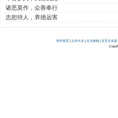
诸恶莫作，众善奉行
忠恕待人，养德远害
快学首页
|
古诗大全
|
古文典籍
|
文言文名篇
Copy