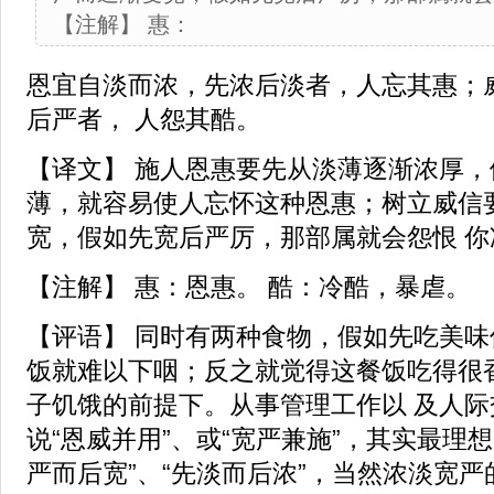
【注解】 惠：
恩宜自淡而浓，先浓后淡者，人忘其惠；
后严者， 人怨其酷。
【译文】 施人恩惠要先从淡薄逐渐浓厚
薄，就容易使人忘怀这种恩惠；树立威信
宽，假如先宽后严厉，那部属就会怨恨 你
【注解】 惠：恩惠。 酷：冷酷，暴虐。
【评语】 同时有两种食物，假如先吃美
饭就难以下咽；反之就觉得这餐饭吃得很
子饥饿的前提下。从事管理工作以 及人
说“恩威并用”、或“宽严兼施”，其实最理想
严而后宽”、“先淡而后浓”，当然浓淡宽严