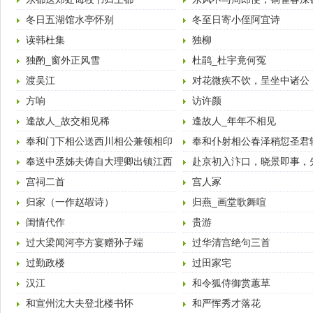
乔。 （唐·杜牧·赤壁
冬日五湖馆水亭怀别
冬至日寄小侄阿宜诗
读韩杜集
独柳
独酌_窗外正风雪
杜鹃_杜宇竟何冤
渡吴江
对花微疾不饮，呈坐中诸公
方响
访许颜
逢故人_故交相见稀
逢故人_年年不相见
奉和门下相公送西川相公兼领相印
奉和仆射相公春泽稍愆圣君
出镇全蜀诗十八韵
雪忽降…成四韵
奉送中丞姊夫俦自大理卿出镇江西
赴京初入汴口，晓景即事，
叙事书怀因成十二韵
部李郎中
宫祠二首
宫人冢
归家（一作赵嘏诗）
归燕_画堂歌舞喧
闺情代作
贵游
过大梁闻河亭方宴赠孙子端
过华清宫绝句三首
过勤政楼
过田家宅
汉江
和令狐侍御赏蕙草
和宣州沈大夫登北楼书怀
和严恽秀才落花