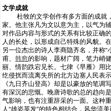
文学成就
杜牧的文学创作有多方面的成就，
家。他主张凡为文以意为主，以气为
对作品内容与形式的关系有比较正确
人的长处，以形成自己特殊的风貌。
另一位杰出的诗人李商隐齐名，并称“
甫、
韩愈
的影响，题材广阔，笔力峭
丽、情韵跌宕见长。七律《早雁》用
纥侵扰而流离失所的北方边塞人民表
《九日齐山登高》却是以豪放的笔调
有深沉的悲慨。晚唐诗歌的总的趋向
气影响，也有注重辞采的一面。这种
人“雄姿英发”的特色相结合，风华流