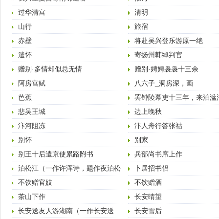
过华清宫
清明
山行
旅宿
赤壁
将赴吴兴登乐游原一绝
遣怀
寄扬州韩绰判官
赠别·多情却似总无情
赠别·娉娉袅袅十三余
阿房宫赋
八六子_洞房深，画
芭蕉
罢钟陵幕吏十三年，来泊湓
旧为诗
悲吴王城
边上晚秋
汴河阻冻
汴人舟行答张祜
别怀
别家
别王十后遣京使累路附书
兵部尚书席上作
泊松江（一作许浑诗，题作夜泊松
卜居招书侣
江渡寄友人）
不饮赠官妓
不饮赠酒
茶山下作
长安晴望
长安送友人游湖南（一作长安送
长安雪后