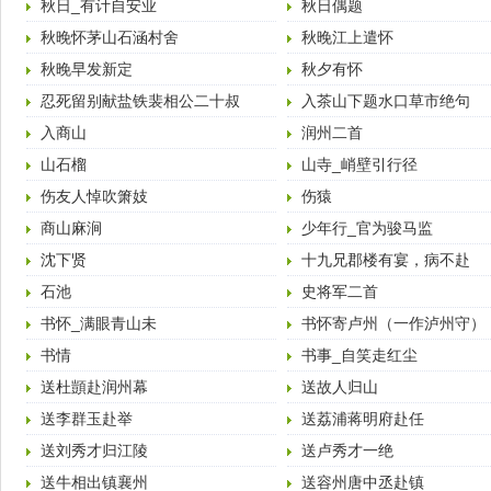
秋日_有计自安业
秋日偶题
秋晚怀茅山石涵村舍
秋晚江上遣怀
秋晚早发新定
秋夕有怀
忍死留别献盐铁裴相公二十叔
入茶山下题水口草市绝句
入商山
润州二首
山石榴
山寺_峭壁引行径
伤友人悼吹箫妓
伤猿
商山麻涧
少年行_官为骏马监
沈下贤
十九兄郡楼有宴，病不赴
石池
史将军二首
书怀_满眼青山未
书怀寄卢州（一作泸州守）
书情
书事_自笑走红尘
送杜顗赴润州幕
送故人归山
送李群玉赴举
送荔浦蒋明府赴任
送刘秀才归江陵
送卢秀才一绝
送牛相出镇襄州
送容州唐中丞赴镇