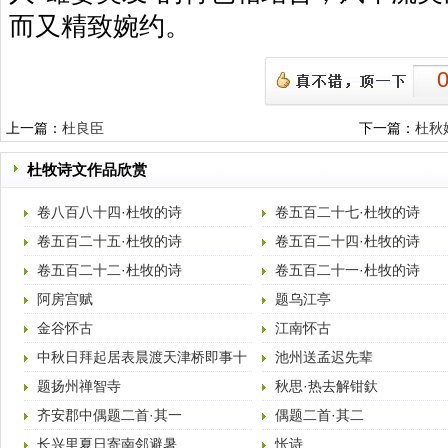
而又精致婉约。
上一篇：
杜良臣
下一篇：
杜秋
杜牧诗文作品欣赏
卷八百八十四·杜牧的诗
卷五百二十七·杜牧的诗
卷五百二十五·杜牧的诗
卷五百二十四·杜牧的诗
卷五百二十二·杜牧的诗
卷五百二十一·杜牧的诗
阿房宫赋
题乌江亭
金谷怀古
江南怀古
中秋日拜起居表晨渡天津桥即事十
池州送孟迟先辈
六韵献
题扬州禅智寺
秋思·热去解钳釱
齐安郡中偶题二首·其一
偶题二首·其二
长兴里夏日寄南邻避暑
怅诗