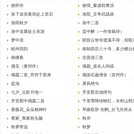
相逢赠别
旅怀作
旅情_窗虚枕簟凉
洛下送张曼容赴上党召
洛阳_文争武战就
洛阳秋夕
洛中二首
洛中送冀处士东游
蛮中醉（一作张籍诗）
梦中语
暝投云智寺渡溪不得，却取
往
睦州四韵
南朝四百八十寺，多少楼台
中。 （唐·杜牧·江南
南楼夜
念昔游三首
偶见（黄州作）
偶题_道在人间或
偶题二首_劳劳千里身
偶游石盎僧舍（宣州作）
盆池
屏风绝句
七夕_云阶月地一
齐安郡后池绝句
齐安郡中偶题二首
千里莺啼绿映红，水村山郭
风。 （唐·杜牧·江南
蔷薇花_朵朵精神叶
琴曲歌辞·别鹤_分飞共所从
青冢_青冢前头陇
秋岸
秋霁寄远
秋梦