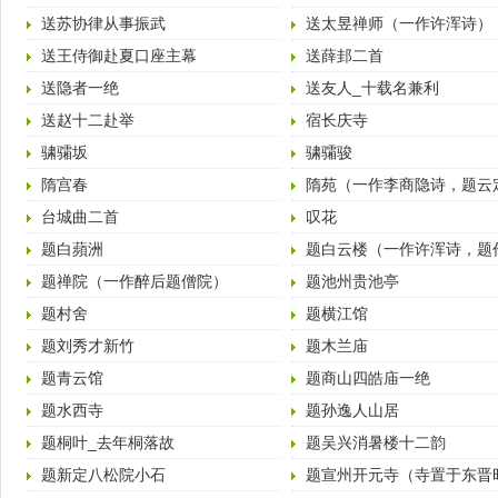
送苏协律从事振武
送太昱禅师（一作许浑诗）
送王侍御赴夏口座主幕
送薛邽二首
送隐者一绝
送友人_十载名兼利
送赵十二赴举
宿长庆寺
骕骦坂
骕骦骏
隋宫春
隋苑（一作李商隐诗，题云
台城曲二首
叹花
题白蘋洲
题白云楼（一作许浑诗，题
伤稼）
题禅院（一作醉后题僧院）
题池州贵池亭
题村舍
题横江馆
题刘秀才新竹
题木兰庙
题青云馆
题商山四皓庙一绝
题水西寺
题孙逸人山居
题桐叶_去年桐落故
题吴兴消暑楼十二韵
题新定八松院小石
题宣州开元寺（寺置于东晋