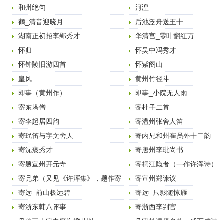
和州绝句
河湟
鹤_清音迎晓月
后池泛舟送王十
湖南正初招李郢秀才
华清宫_零叶翻红万
怀归
怀吴中冯秀才
怀钟陵旧游四首
怀紫阁山
皇风
黄州竹径斗
即事（黄州作）
即事_小院无人雨
寄东塔僧
寄杜子二首
寄李起居四韵
寄澧州张舍人笛
寄珉笛与宇文舍人
寄内兄和州崔员外十二韵
寄沈褒秀才
寄唐州李玭尚书
寄题宣州开元寺
寄桐江隐者（一作许浑诗）
寄兄弟（又见《许浑集》，题作寄
寄宣州郑谏议
小弟）
寄远_前山极远碧
寄远_只影随惊雁
寄浙东韩八评事
寄浙西李判官