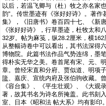
以后，若温飞卿与（杜）牧之亦名家也
韵”。传世墨迹有《张好好诗》。著作
集》，《旧唐书》卷百四十七、《新
《张好好诗》，行草墨迹，杜牧太和八
32岁。帖为麻笺，纵28.2厘米，横162
从整幅诗卷中可以看出，其书法深得
博物院。此篇书法作品气势连绵，墨
得朴实无华之美。卷首尾有宋、元、
章。曾经宋直和分府、贾似道、明项
隆
、嘉庆、宣统内府及张伯驹收藏。
《容台集》、《平生壮观》、《大观
著，故其书名为诗名所掩盖。此书刻
室、日本《昭和法 帖大系》均有影印