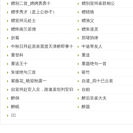
赠别二首_娉娉褭褭十
赠别宣州崔群相公
赠李秀才（是上公孙子）
赠猎骑
赠宣州元处士
赠渔父
赠终南兰若僧
赠朱道灵
折菊
郑瓘协律
中秋日拜起居表晨渡天津桥即事十
中途寄友人
六韵献…兼呈工部刘公
重登科
重送
重送王十
重题绝句一首
朱坡绝句三首
斫竹
紫薇花_晓迎秋露一
自遣_四十已云老
自宣州赴官入京，路逢裴坦判官归
自贻
宣州，因题赠
醉倒
醉后呈崔大夫
醉眠
醉题
