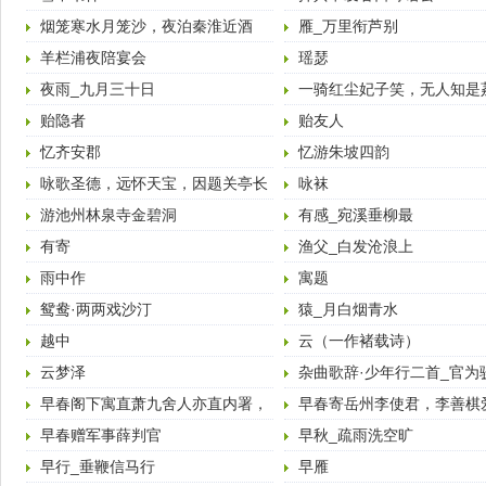
烟笼寒水月笼沙，夜泊秦淮近酒
雁_万里衔芦别
家。 （唐·杜牧·泊秦
羊栏浦夜陪宴会
瑶瑟
夜雨_九月三十日
一骑红尘妃子笑，无人知是
来。 （唐·杜牧·过华
贻隐者
贻友人
忆齐安郡
忆游朱坡四韵
咏歌圣德，远怀天宝，因题关亭长
咏袜
句四韵
游池州林泉寺金碧洞
有感_宛溪垂柳最
有寄
渔父_白发沧浪上
雨中作
寓题
鸳鸯·两两戏沙汀
猿_月白烟青水
越中
云（一作褚载诗）
云梦泽
杂曲歌辞·少年行二首_官为
早春阁下寓直萧九舍人亦直内署，
早春寄岳州李使君，李善棋
因寄书怀四韵
情地闲雅
早春赠军事薛判官
早秋_疏雨洗空旷
早行_垂鞭信马行
早雁