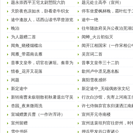
题永崇西平王宅太尉愬院六韵
题元处士高亭（宣州）
天阶夜色凉如水，卧看牵牛织女
停车坐爱枫林晚，霜叶红于
星。 （唐·杜牧·秋夕
花。 （唐·杜牧·山行
途中逢故人，话西山读书早曾游览
途中一绝
晚泊
往年随故府吴兴公夜泊芜湖
官西去…因成十六韵
为人题赠二首
闻蝉_火云初似灭
闻角_晓楼烟槛出
闻开江相国宋（一作宋相公
下世二首
闻雁_带霜南去雁
吴宫词二首
昔事文皇帝，叨官在谏垣。奏章为
昔事文皇帝三十二韵
得地，齰齿负明恩。
惜春_花开又花落
歙州卢中丞见惠名酝
闲题
襄阳雪夜感怀
新定途中
新定途中_无端偶效张文纪
新转南曹未叙朝散初秋暑退出守吴
行次白沙馆，先寄上河南王
兴书此篇以自见志
杏园_夜来微雨洗
许七侍御弃官东归潇洒江南
适高秋企望…十韵
宣城赠萧兵曹（一作许浑诗）
宣州开元寺南楼
宣州留赠
宣州送裴坦判官往舒州，时
官归京
雪中书怀
押兵甲发谷口寄诸公