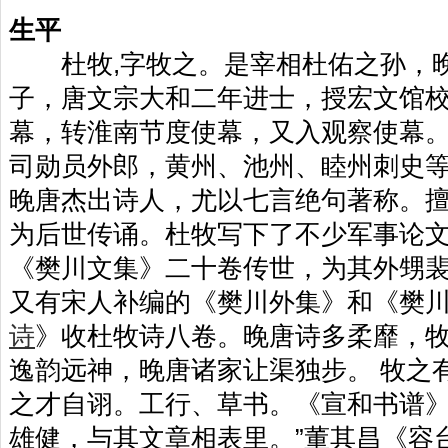
生平
杜牧,字牧之。是宰相杜佑之孙，晚
子，唐文宗大和二年进士，授宏文馆
幕，转淮南节度使幕，又入观察使幕
司勋员外郎，黄州、池州、睦州刺史
晚唐杰出诗人，尤以七言绝句著称。
为后世传诵。杜牧写下了不少军事论
《樊川文集》二十卷传世，为其外甥
又有宋人补编的《樊川外集》和《樊
诗
》收杜牧诗八卷。晚唐诗多柔靡，
逸韵远神，晚唐诸家让渠独步。 牧之
之才自诩。工行、草书。《宣和书谱》
雄健，与其文章相表里。”董其昌《容