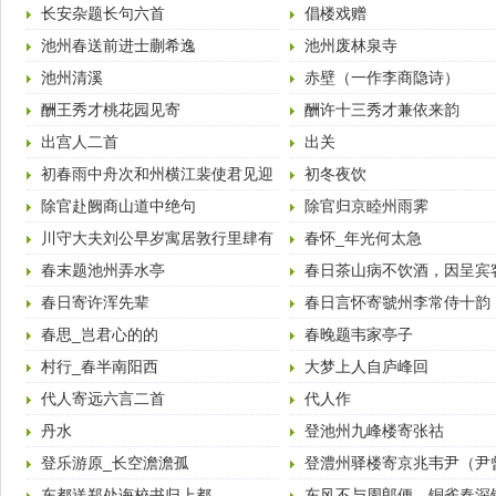
人）
长安杂题长句六首
倡楼戏赠
池州春送前进士蒯希逸
池州废林泉寺
池州清溪
赤壁（一作李商隐诗）
酬王秀才桃花园见寄
酬许十三秀才兼依来韵
出宫人二首
出关
初春雨中舟次和州横江裴使君见迎
初冬夜饮
李赵二秀才…许浑先辈
除官赴阙商山道中绝句
除官归京睦州雨霁
川守大夫刘公早岁寓居敦行里肆有
春怀_年光何太急
题壁十韵…辄献此诗
春末题池州弄水亭
春日茶山病不饮酒，因呈宾
春日寄许浑先辈
春日言怀寄虢州李常侍十韵
春思_岂君心的的
春晚题韦家亭子
村行_春半南阳西
大梦上人自庐峰回
代人寄远六言二首
代人作
丹水
登池州九峰楼寄张祜
登乐游原_长空澹澹孤
登澧州驿楼寄京兆韦尹（尹
郡）
东都送郑处诲校书归上都
东风不与周郎便，铜雀春深