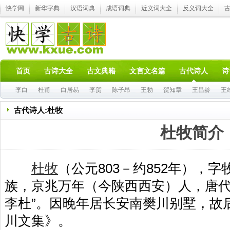
快学网
新华字典
汉语词典
成语词典
近义词大全
反义词大全
首页
古诗大全
古文典籍
文言文名篇
古代诗人
诗
李白
杜甫
白居易
李贺
陈子昂
王勃
贺知章
王昌龄
王
古代诗人:杜牧
杜牧简介
杜牧
（公元803－约852年），
族，京兆万年（今陕西西安）人，唐
李杜”。因晚年居长安南樊川别墅，故后
川文集》。