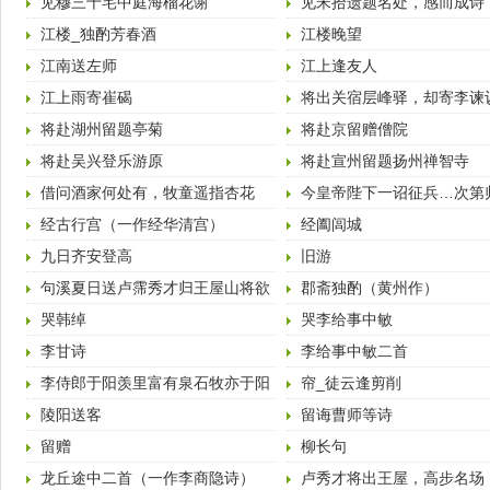
见穆三十宅中庭海榴花谢
见宋拾遗题名处，感而成诗
江楼_独酌芳春酒
江楼晚望
江南送左师
江上逢友人
江上雨寄崔碣
将出关宿层峰驿，却寄李谏
将赴湖州留题亭菊
将赴京留赠僧院
将赴吴兴登乐游原
将赴宣州留题扬州禅智寺
借问酒家何处有，牧童遥指杏花
今皇帝陛下一诏征兵…次第
村。 （唐·杜牧·清明
获睹圣功辄献歌咏
经古行宫（一作经华清宫）
经阖闾城
九日齐安登高
旧游
句溪夏日送卢霈秀才归王屋山将欲
郡斋独酌（黄州作）
赴举
哭韩绰
哭李给事中敏
李甘诗
李给事中敏二首
李侍郎于阳羡里富有泉石牧亦于阳
帘_徒云逢剪削
羡粗有薄产…四韵
陵阳送客
留诲曹师等诗
留赠
柳长句
龙丘途中二首（一作李商隐诗）
卢秀才将出王屋，高步名场