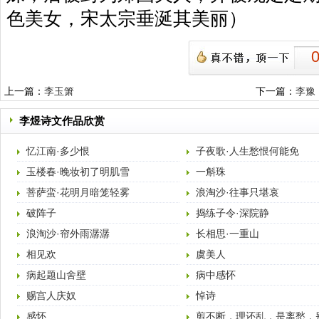
色美女，宋太宗垂涎其美丽）
上一篇：
李玉箫
下一篇：
李豫
李煜诗文作品欣赏
忆江南·多少恨
子夜歌·人生愁恨何能免
玉楼春·晚妆初了明肌雪
一斛珠
菩萨蛮·花明月暗笼轻雾
浪淘沙·往事只堪哀
破阵子
捣练子令·深院静
浪淘沙·帘外雨潺潺
长相思·一重山
相见欢
虞美人
病起题山舍壁
病中感怀
赐宫人庆奴
悼诗
感怀
剪不断，理还乱，是离愁，