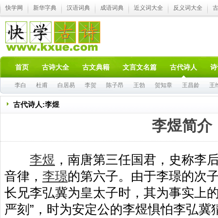
快学网
新华字典
汉语词典
成语词典
近义词大全
反义词大全
首页
古诗大全
古文典籍
文言文名篇
古代诗人
诗
李白
杜甫
白居易
李贺
陈子昂
王勃
贺知章
王昌龄
王
古代诗人:李煜
李煜简介
李煜
，南唐第三任国君，史称李
音律，
李璟
的第六子。由于李璟的次
长兄李弘冀为皇太子时，其为事实上的
严刻”，时为安定公的李煜惧怕李弘冀