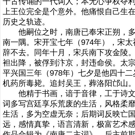
千古传诵的一代词人；本无心争权夺
上王位完全是个意外。他痛恨自己生
历史之轨迹。
他嗣位之时，南唐已奉宋正朔，多
南一隅。宋开宝七年（974年），宋
辞不去。同年十月，宋兵南下攻金陵
袒出降，被俘到汴京，封违命侯。太
平兴国三年（978年）七夕是他四十
机药所毒毙。追封吴王，葬洛阳邙山
他精于书画，谙于音律，工于诗文
词多写宫廷享乐荒废的生活，风格柔
生活，多为空虚无奈；后期词反映亡
远，感情真挚，语言清新，极富艺术
作品合辑为《南唐二主词》。后主前