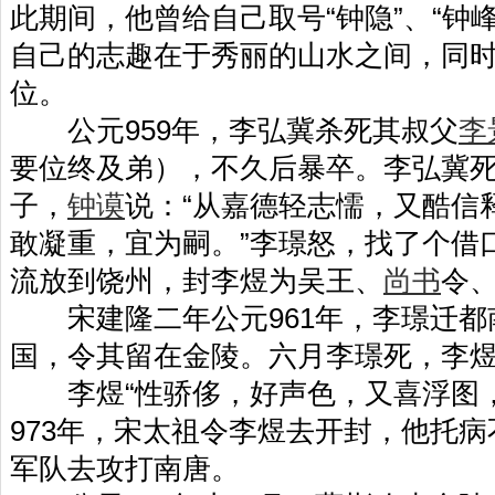
此期间，他曾给自己取号“钟隐”、“钟峰
自己的志趣在于秀丽的山水之间，同
位。
公元959年，李弘冀杀死其叔父
李
要位终及弟），不久后暴卒。李弘冀
子，
钟谟
说：“从嘉德轻志懦，又酷信
敢凝重，宜为嗣。”李璟怒，找了个借
流放到饶州，封李煜为吴王、
尚书
令
宋建隆二年公元961年，李璟迁都
国，令其留在金陵。六月李璟死，李
李煜“性骄侈，好声色，又喜浮图，
973年，宋太祖令李煜去开封，他托
军队去攻打南唐。