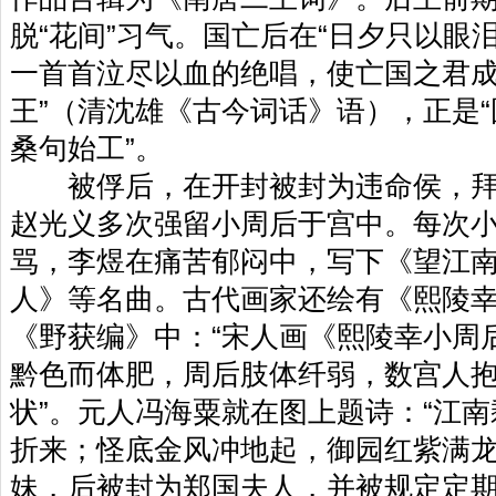
脱“花间”习气。国亡后在“日夕只以眼
一首首泣尽以血的绝唱，使亡国之君成
王”（清沈雄《古今词话》语），正是
桑句始工”。
被俘后，在开封被封为违命侯，拜
赵光义多次强留小周后于宫中。每次
骂，李煜在痛苦郁闷中，写下《望江
人》等名曲。古代画家还绘有《熙陵
《野获编》中：“宋人画《熙陵幸小周
黔色而体肥，周后肢体纤弱，数宫人
状”。元人冯海粟就在图上题诗：“江
折来；怪底金风冲地起，御园红紫满龙
妹，后被封为郑国夫人，并被规定定