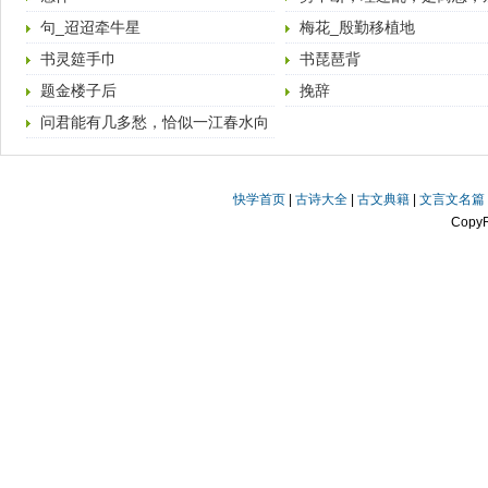
番滋味在心头。 （五
句_迢迢牵牛星
梅花_殷勤移植地
书灵筵手巾
书琵琶背
题金楼子后
挽辞
问君能有几多愁，恰似一江春水向
东流。 （五代·李煜
快学首页
|
古诗大全
|
古文典籍
|
文言文名篇
Copy