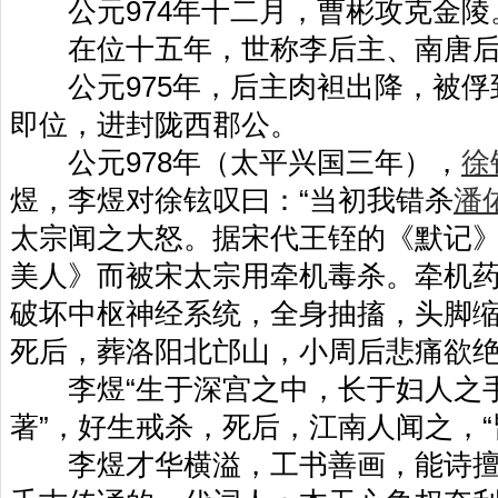
公元974年十二月，曹彬攻克金陵
在位十五年，世称李后主、南唐后
公元975年，后主肉袒出降，被俘
即位，进封陇西郡公。
公元978年（太平兴国三年），
徐
煜，李煜对徐铉叹曰：“当初我错杀
潘
太宗闻之大怒。据宋代王铚的《默记
美人》而被宋太宗用牵机毒杀。牵机
破坏中枢神经系统，全身抽搐，头脚
死后，葬洛阳北邙山，小周后悲痛欲
李煜“生于深宫之中，长于妇人之手
著”，好生戒杀，死后，江南人闻之，“
李煜才华横溢，工书善画，能诗擅