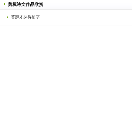
萧翼诗文作品欣赏
答辨才探得招字