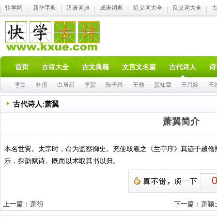
快学网
新华字典
汉语词典
成语词典
近义词大全
反义词大全
首页
古诗大全
古文典籍
文言文名篇
古代诗人
诗
李白
杜甫
白居易
李贺
陈子昂
王勃
贺知章
王昌龄
王
古代诗人:萧翼
萧翼简介
本名世翼。太宗时，命为监察御史。充使取羲之《兰亭序》真迹于越僧
乐，探韵赋诗。既而以术取其书以归。
上一篇：
萧衍
下一篇：
萧颖