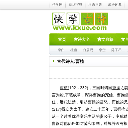
快学网
新华字典
汉语词典
成语词典
首页
古诗大全
古文典籍
文
李白
杜甫
白居易
李贺
陈子昂
古代诗人:曹植
曹植
(192～232)，三国时魏国
曹操
之妻
言为论,下笔成章，深得曹操的宠信。曹操
任，屡犯法禁，引起曹操的震怒，而他的兄
(217)得立为太子。建安二十五年，曹操
从一个过着优游宴乐生活的贵公子，变成处处
曹叡对他仍严加防范和限制，处境并没有根