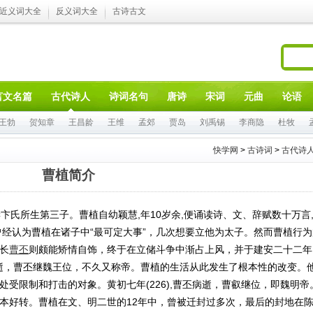
近义词大全
反义词大全
古诗古文
言文名篇
古代诗人
诗词名句
唐诗
宋词
元曲
论语
王勃
贺知章
王昌龄
王维
孟郊
贾岛
刘禹锡
李商隐
杜牧
快学网
>
古诗词
>
古代诗
曹植简介
卞氏所生第三子。曹植自幼颖慧,年10岁余,便诵读诗、文、辞赋数十万言
曾经认为曹植在诸子中“最可定大事”，几次想要立他为太子。然而曹植行为
长
曹丕
则颇能矫情自饰，终于在立储斗争中渐占上风，并于建安二十二年
病逝，曹丕继魏王位，不久又称帝。曹植的生活从此发生了根本性的改变。
受限制和打击的对象。黄初七年(226),曹丕病逝，曹叡继位，即魏明帝
本好转。曹植在文、明二世的12年中，曾被迁封过多次，最后的封地在