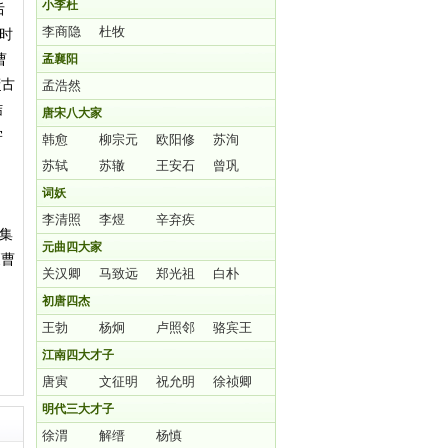
小李杜
后
李商隐
杜牧
时
曹
孟襄阳
府
古
孟浩然
结
唐宋八大家
学
韩愈
柳宗元
欧阳修
苏洵
苏轼
苏辙
王安石
曾巩
词妖
李清照
李煜
辛弃疾
集
元曲四大家
《曹
关汉卿
马致远
郑光祖
白朴
初唐四杰
王勃
杨炯
卢照邻
骆宾王
江南四大才子
唐寅
文征明
祝允明
徐祯卿
明代三大才子
徐渭
解缙
杨慎