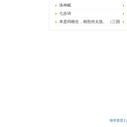
洛神赋
七步诗
本是同根生，相煎何太急。 （三国
·曹植·七步诗）
快学首页
|