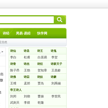
诗经
周易·易经
快学网
孟浩然
诗仙
诗圣
诗王
诗鬼
人
>
李白
杜甫
白居易
李贺
诗骨
诗杰
诗狂
诗家天子
陈子昂
王勃
贺知章
王昌龄
,出
诗佛
诗囚
诗奴
诗豪
放
王维
孟郊
贾岛
刘禹锡
帝王诗人
他
刘邦
刘彻
曹操
李世民
。
武则天
李煜
乾隆
陈