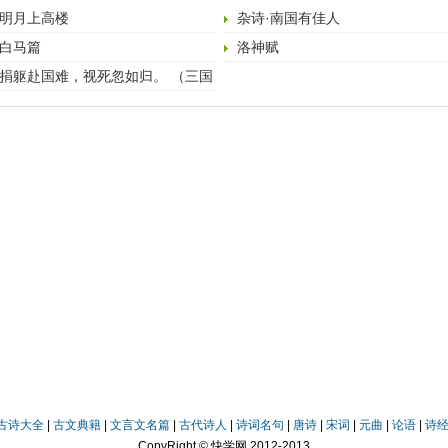
明月上高楼
杂诗·南国有佳人
白马篇
洛神赋
捐躯赴国难，视死忽如归。 （三国
·曹植·白马篇）
古诗大全
|
古文典籍
|
文言文名篇
|
古代诗人
|
诗词名句
|
唐诗
|
宋词
|
元曲
|
论语
|
诗
CopyRight © 快学网 2012-2013