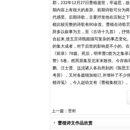
郡，232年12月27日曹植逝世，卒谥思，
期内容上有很大的差异。前期诗歌可分为两
代感受。后期诗歌，主要抒发他在压制之下
植比较完整的诗歌有80余首。曹植在诗歌
辞多以叙事为主，至《古诗十九首》，抒情
合起来,使五言诗既能描写复杂的事态变化
的集大成者，对于后世的影响是不小的。在
《前录》78篇。死后，明帝曹□曾为之集录
赞》5卷。然而原集至北宋末散佚。今存南宋
鹏、汪士贤、
张溥
诸人各自所刻的《陈思王
考异》，又对各篇细加校订,并增补了不少
植诗笺》，今人赵幼文有《曹植集校注》。
上一篇：
曹邺
曹植诗文作品欣赏