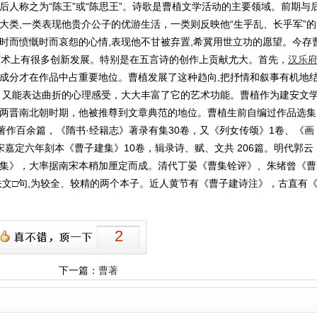
故后人称之为“陈王”或“陈思王”。诗歌是曹植文学活动的主要领域。前期与
大类,一类表现他贵介公子的优游生活，一类则反映他“生乎乱、长乎军”的
时而愤慨时而哀怨的心情,表现他不甘被弃置,希冀用世立功的愿望。今存
艺术上有很多创新发展。特别是在五言诗的创作上贡献尤大。首先，
汉
乐
成分才在作品中占重要地位。曹植发展了这种趋向,把抒情和叙事有机地
。又能表达曲折的心理感受，大大丰富了它的艺术功能。曹植作为建安文
两晋南北朝时期，他被推尊到文章典范的地位。曹植生前自编过作品选集
著作百余篇，《隋书·经籍志》著录有集30卷，又《列女传颂》1卷、《画
嘉定六年刻本《曹子建集》10卷，辑录诗、赋、文共 206篇。明代郭云
集》，大率据南宋本稍加厘定而成。清代丁晏《曹集铨评》、朱绪曾《曹
佚文□句,为较全、较精的两个本子。近人黄节有《曹子建诗注》，古直有
2
下一篇：
曹著