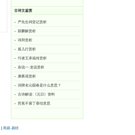
古诗文鉴赏
严先生祠堂记赏析
获麟解赏析
讳辩赏析
孤儿行赏析
圬者王承福传赏析
杂说一·龙说赏析
康衢谣赏析
词牌名沁园春是什么意思？
古诗解读:《元日》资料
芭蕉不展丁香结意思
经
|
周易·易经