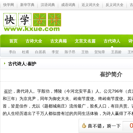
快学网
新华字典
汉语词典
成语词典
近义词大全
反义词大全
首页
古诗大全
古文典籍
文言文名篇
古代诗人
诗
李白
杜甫
白居易
李贺
陈子昂
王勃
贺知章
王昌龄
王
古代诗人:崔护
崔护简介
崔护
，唐代诗人。字殷功，博陵（今河北安平县）人。公元796年（贞
和三年）为京兆尹，同年为御史大夫、岭南节度使。终岭南节度使。其
首，皆是佳作，尤以《题都城南庄》流传最广，脍炙人口，有目共赏。该
的人生经历道出了千万人都似曾有过的共同生活体验，为诗人赢得了不