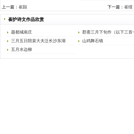
上一篇：
崔颢
下一篇：
崔绩
崔护诗文作品欣赏
题都城南庄
郡斋三月下旬作（以下三首
又新诗）
三月五日陪裴大夫泛长沙东湖
山鸡舞石镜
五月水边柳