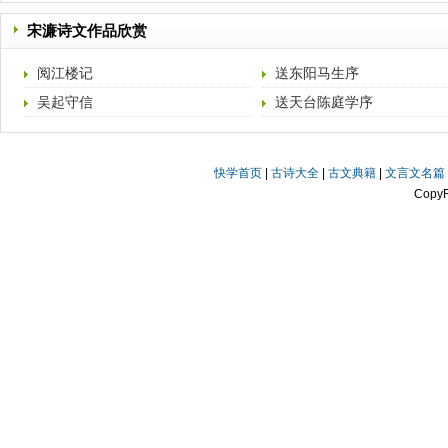
宋濂诗文作品欣赏
阅江楼记
送东阳马生序
吴起守信
送天台陈庭学序
快学首页
|
古诗大全
|
古文典籍
|
文言文名篇
Copy