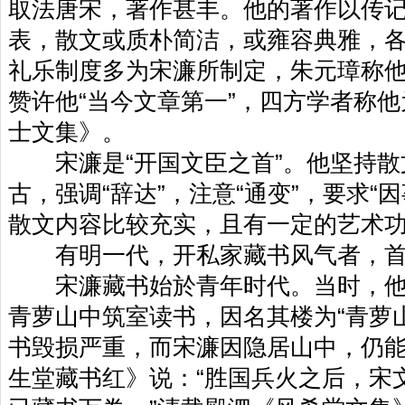
取法唐宋，著作甚丰。他的著作以传
表，散文或质朴简洁，或雍容典雅，
礼乐制度多为宋濂所制定，朱元璋称他
赞许他“当今文章第一”，四方学者称他
士文集》。
宋濂是“开国文臣之首”。他坚持散
古，强调“辞达”，注意“通变”，要求“
散文内容比较充实，且有一定的艺术
有明一代，开私家藏书风气者，首
宋濂藏书始於青年时代。当时，他
青萝山中筑室读书，因名其楼为“青萝
书毁损严重，而宋濂因隐居山中，仍
生堂藏书红》说：“胜国兵火之后，宋