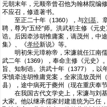
元朝末年，元顺帝曾召他为翰林院编
不应召，修道著书。
至正二十年（1360），与
刘基
、
聘，尊为“五经”师。洪武初主修《元
诰。后因牵涉胡惟庸案，谪茂州，中
集》、《
孝经
新说》等。
明初朱元璋称帝，宋濂就任江南儒
武二年（1369），奉命主修《元史》
旨、知制诰。洪武十年（1377），以
宋慎牵连胡惟庸党案，全家流放茂州
县），途中病死于夔州（现在重庆奉
在我国古代文学史上，宋濂与刘基
大家。他以继承儒家封建道统为己任，为