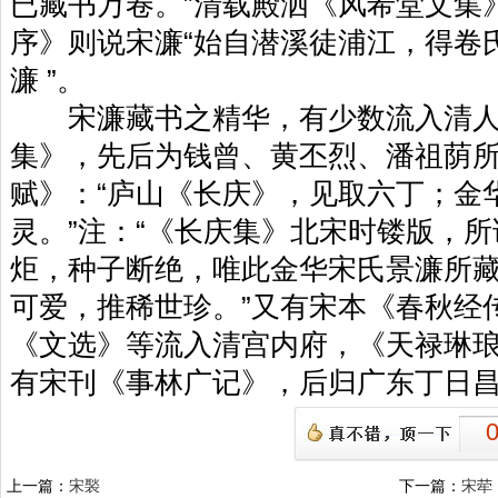
已藏书万卷。”清载殿泗《风希堂文集
序》则说宋濂“始自潜溪徒浦江，得卷
濂 ”。
宋濂藏书之精华，有少数流入清人
集》，先后为钱曾、黄丕烈、潘祖荫
赋》：“庐山《长庆》，见取六丁；金
灵。”注：“《长庆集》北宋时镂版，所
炬，种子断绝，唯此金华宋氏景濂所
可爱，推稀世珍。”又有宋本《春秋经
《文选》等流入清宫内府，《天禄琳
有宋刊《事林广记》，后归广东丁日
上一篇：
宋褧
下一篇：
宋荦