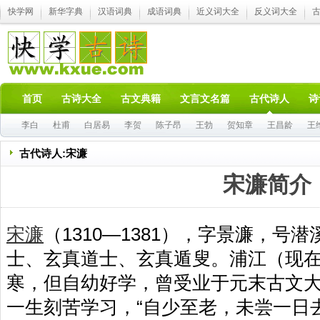
快学网
新华字典
汉语词典
成语词典
近义词大全
反义词大全
首页
古诗大全
古文典籍
文言文名篇
古代诗人
诗
李白
杜甫
白居易
李贺
陈子昂
王勃
贺知章
王昌龄
王
古代诗人:宋濂
宋濂简介
宋濂
（1310—1381），字景濂，号
士、玄真道士、玄真遁叟。浦江（现
寒，但自幼好学，曾受业于元末古文
一生刻苦学习，“自少至老，未尝一日