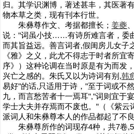
归。其学识渊博，著述甚丰，其医著
物本草之类，现有刊本行世。
朱彝尊作文、考据都擅长；
姜夔
说："词虽小技……有诗所难言者，委
而其旨益远。善言词者,假闺房儿女子
《雅》之义，此尤不得志于时者所宜寄
序》）这种论调在当时原是有为而发
兴亡之感的。朱氏又以为诗词有别,
韩
易好"的话,只适用于诗，"至于词或不
九，而言愁苦者十一焉耳","词则宜于
学士大夫并存焉而不废也。"（《紫云
派词人和朱彝尊本人的作品都起了不
朱彝尊所作的词现存4种，共7卷,5