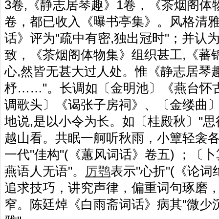
3卷,《静志居琴趣》1卷，《茶烟阁体
卷，都已收入《曝书亭集》。风格清雅
话》评为"疏中有密,独出冠时"；并认
致，《茶烟阁体物集》组织甚工,《蕃
心,然皆无甚大过人处。惟《静志居琴趣
杼……"。长调如〔金明池〕《燕台怀
调歌头〕《谒张子房祠》、〔金缕曲〕
地说,是以小令为长。如〔桂殿秋〕"
越山看。共眠一舸听秋雨，小簟轻衾各
一代"佳构"(《蕙风词话》卷五) ；〔
燕语人无语"。
厉鹗
表示"心折"(《论
追求技巧，讲究声律，偏重词句琢磨
窄。陈廷焯《白雨斋词话》病其"微少