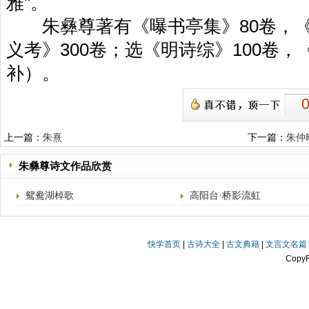
雅"。
朱彝尊著有《曝书亭集》80卷，《
义考》300卷；选《明诗综》100卷，
补）。
上一篇：
朱熹
下一篇：
朱仲
朱彝尊诗文作品欣赏
鸳鸯湖棹歌
高阳台·桥影流虹
快学首页
|
古诗大全
|
古文典籍
|
文言文名篇
Copy