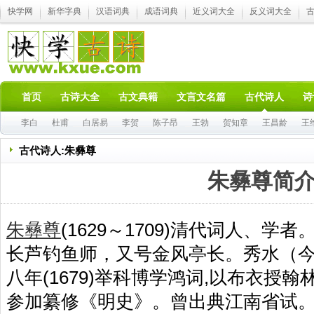
快学网
新华字典
汉语词典
成语词典
近义词大全
反义词大全
首页
古诗大全
古文典籍
文言文名篇
古代诗人
诗
李白
杜甫
白居易
李贺
陈子昂
王勃
贺知章
王昌龄
王
古代诗人:朱彝尊
朱彝尊简
朱彝尊
(1629～1709)清代词人、
长芦钓鱼师，又号金风亭长。秀水（
八年(1679)举科博学鸿词,以布衣授
参加纂修《明史》。曾出典江南省试