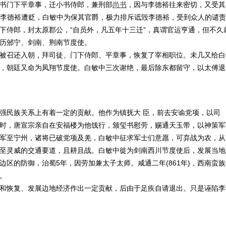
书门下平章事，迁小书侍郎，兼刑部
尚书
，因与李德裕往来密切，又受其
)，李德裕遭贬，白敏中为保其官爵，极力排斥诋毁李德裕，受到众人的谴
下侍郎，封太原郡公，“自员外，凡五年十三迁”，真谓官运亨通，但不久
历邠宁、剑南、荆南节度使。
召还入朝，拜司徒、门下侍郎、平章事，恢复了宰相职位。未几又给白
，朝廷又命为凤翔节度使。白敏中三次谢绝，最后除东都留守，以太傅退
民族关系上有着一定的贡献。他作为镇抚大 臣，前去安谕党项，以司
时，唐宣宗亲自在安福楼为他饯行，颁玺书慰劳，赐通天玉带，以神策军
军至宁州，诸将已破党项及羌，白敏中征求军士们意愿，可弃战为农，从
至灵威的交通要道，且耕且战。白敏中徙为剑南西川节度使后，发展当地
区的防御，治蜀5年，因劳加兼太子太师。咸通二年(861年)，西南蛮族
。
恢复、发展边地经济作出一定贡献，后由于足疾自请退出。只是诬陷李