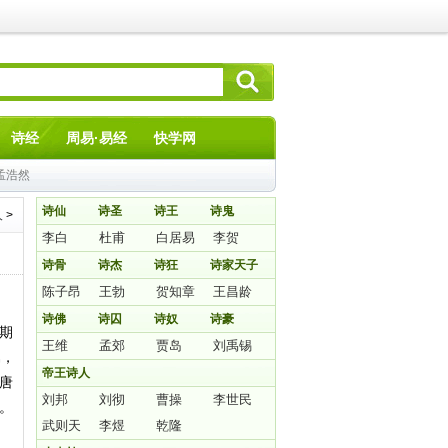
诗经
周易·易经
快学网
孟浩然
诗仙
诗圣
诗王
诗鬼
人
>
李白
杜甫
白居易
李贺
诗骨
诗杰
诗狂
诗家天子
陈子昂
王勃
贺知章
王昌龄
诗佛
诗囚
诗奴
诗豪
后期
王维
孟郊
贾岛
刘禹锡
属，
帝王诗人
唐
刘邦
刘彻
曹操
李世民
。
武则天
李煜
乾隆