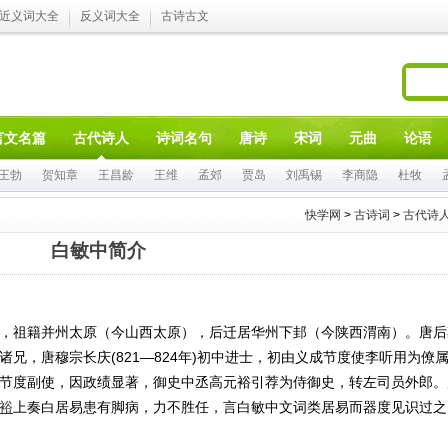
近义词大全
反义词大全
古诗古文
言文名篇
古代诗人
诗词名句
唐诗
宋词
元曲
论语
王勃
贺知章
王昌龄
王维
孟郊
贾岛
刘禹锡
李商隐
杜牧
快学网
>
古诗词
>
古代诗
白敏中简介
字用晦，祖籍并州太原（今山西太原），后迁居华州下邽（今陕西渭南）。唐
兄，唐穆宗长庆(821—824年)初中进士，初由义成节度使李听用为僚
节度副使，因政绩显著，御史中丞高元裕引荐为侍御史，转左司员外郎。
裕
上奏白居易患有脚病，力不胜任，言白敏中文词类居易而器度见识过之