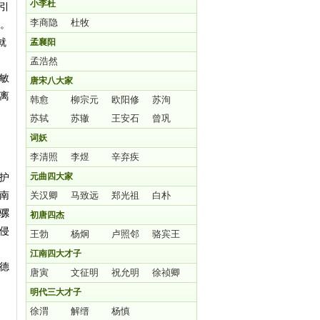
小李杜
引
李商隐
杜牧
责。
就
孟襄阳
孟浩然
敏
唐宋八大家
离
韩愈
柳宗元
欧阳修
苏洵
苏轼
苏辙
王安石
曾巩
词妖
李清照
李煜
辛弃疾
护
元曲四大家
南
关汉卿
马致远
郑光祖
白朴
骡
初唐四杰
侵
王勃
杨炯
卢照邻
骆宾王
江南四大才子
德
唐寅
文征明
祝允明
徐祯卿
明代三大才子
徐渭
解缙
杨慎