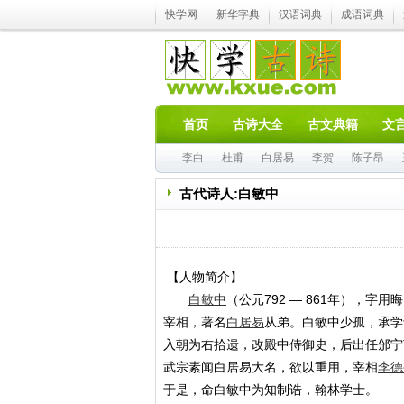
快学网
新华字典
汉语词典
成语词典
首页
古诗大全
古文典籍
文
李白
杜甫
白居易
李贺
陈子昂
古代诗人:白敏中
【人物简介】
白敏中
（公元792 — 861年），
宰相，著名
白居易
从弟。白敏中少孤，承学诸
入朝为右拾遗，改殿中侍御史，后出任邠宁
武宗素闻白居易大名，欲以重用，宰相
李德
于是，命白敏中为知制诰，翰林学士。