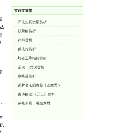
古诗文鉴赏
听
严先生祠堂记赏析
丞
获麟解赏析
急
讳辩赏析
弟
士
孤儿行赏析
圬者王承福传赏析
杂说一·龙说赏析
宗
康衢谣赏析
词牌名沁园春是什么意思？
古诗解读:《元日》资料
，
芭蕉不展丁香结意思
建
供
年