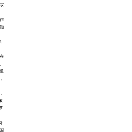
宗
作
颢
，
陷
在
银
道
，
，
敏
节
侍
国