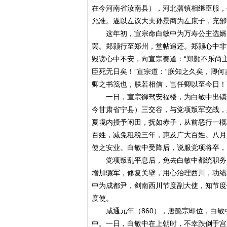
在今河南省汝南县），河北藩镇相继臣服，
允准。遂以左议大夫孙景商为左庶子，充邠
这年初，宣宗命白敏中为万寿公主选婿，
罢。郑颢行至郑州，堂帖追还。郑颢心中非
毁谤心中不安，向宣宗奏道：“郑颢不乐尚
臣死无日矣！”宣宗道：“朕知之久矣，卿何
卿之书笺也，朕若相信，岂任卿以至今日！
一日，宣宗御驾安福楼，为白敏中出镇颁
今甘肃省宁县）三交谷，与党项叛军交战，
夏境内授予闲田，抚如赤子，从前恶行一概
百姓，减免租税三年，惠及广大百姓。八月
使之安业。白敏中受降后，说服党项将卒，
党项叛乱平息后，免去白敏中都统职务，
增加骡军，修复关壁，用心治理西川，功绩
中为成都尹，剑南西川节度副大使，知节度
度使。
咸通元年（860），唐懿宗即位，白敏
中。一日，白敏中在上朝时，不幸跌倒于宫