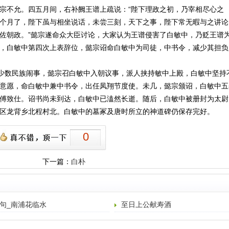
宗不允。四五月间，右补阙王谱上疏说：“陛下理政之初，乃宰相尽心之
个月了，陛下虽与相坐说话，未尝三刻，天下之事，陛下常无暇与之讲论
佐朝政。”懿宗遂命众大臣讨论，大家认为王谱侵害了白敏中，乃贬王谱
，白敏中第四次上表辞位，懿宗诏命白敏中为司徒，中书令，减少其担负
少数民族闹事，懿宗召白敏中入朝议事，派人挟持敏中上殿，白敏中坚持
意愿，命白敏中兼中书令，出任凤翔节度使。未几，懿宗颁诏，白敏中五
傅致仕。诏书尚未到达，白敏中已溘然长逝。随后，白敏中被册封为太尉
区龙背乡北程村北。白敏中的墓冢及唐时所立的神道碑仍保存完好。
0
下一篇：
白朴
句_南浦花临水
至日上公献寿酒