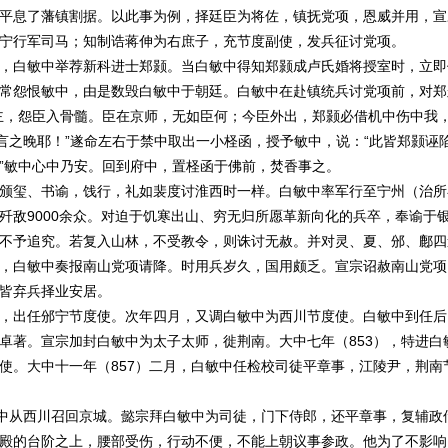
平息了藩镇割据。以此事为例，择廷臣为将佐，镇抚党项，恩威并用，宣
宁行军司马；知制诰蒋伸为右庶子，充节度副使，发兵征讨党项。
白敏中举荐新科进士郑颢。当白敏中得知郑颢成卢氏婚将授室时，立即
常怨恨敏中，由是数毁白敏中于朝廷。白敏中在赴镇统兵讨党项前，对郑
主，怨臣入骨髓。臣在京师，无如臣何；今臣外出，郑颢必借机中伤中我
言之晚耶！”遂命左右于禁中取出一小柽函，授予敏中，说：“此皆郑颢诬
”敏中心中乃安。回到府中，置柽函于佛前，焚香事之。
玺、书谕，饯行，礼如裴度讨淮西时一样。白敏中率军行至宁州（治所
歼敌9000余众。对迫于饥寒出山、穷无归所愿革新向化的兵卒，奉谕于
不予追究。若复入山林，不受教令，则诛讨无赦。并对灵、夏、邠、鄜四
，白敏中奏报南山党项请降。时用兵岁久，国用颇乏。宣宗诏赦南山党项
皆弃兵择业安居。
出任邠宁节度使。次年四月，又调白敏中为西川节度使。白敏中到任后
卓著。宣宗加封白敏中为太子太师，徙荆南。大中七年（853），特进白
使。大中十一年（857）二月，白敏中任检校司徒平章事，江陵尹，荆南
中从西川召回京城。懿宗拜白敏中为司徒，门下侍郎，还平章事，复辅政
殿的台阶之上，腰部受伤，行动不便，不能上朝议事参政。他为了不影响