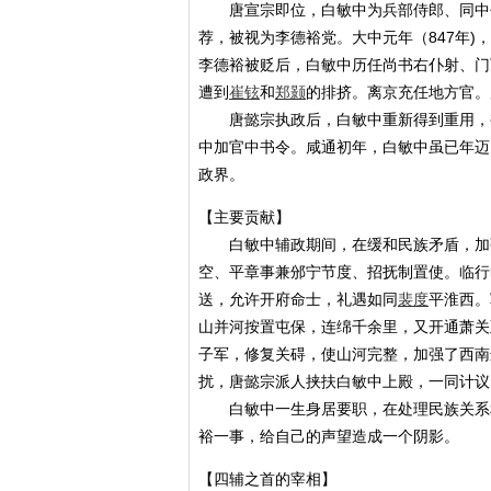
唐宣宗即位，白敏中为兵部侍郎、同中
荐，被视为李德裕党。大中元年（847年
李德裕被贬后，白敏中历任尚书右仆射、门
遭到
崔铉
和
郑颢
的排挤。离京充任地方官。
唐懿宗执政后，白敏中重新得到重用，被
中加官中书令。咸通初年，白敏中虽已年迈
政界。
【主要贡献】
白敏中辅政期间，在缓和民族矛盾，加强
空、平章事兼邠宁节度、招抚制置使。临行
送，允许开府命士，礼遇如同
裴度
平淮西。
山并河按置屯保，连绵千余里，又开通萧关
子军，修复关碍，使山河完整，加强了西南边
扰，唐懿宗派人挟扶白敏中上殿，一同计议
白敏中一生身居要职，在处理民族关系和
裕一事，给自己的声望造成一个阴影。
【四辅之首的宰相】