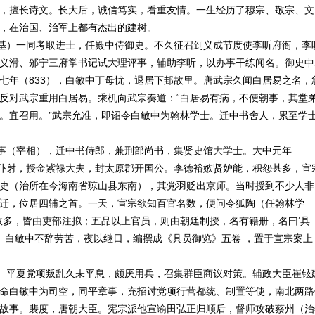
擅长诗文。长大后，诚信笃实，看重友情。一生经历了穆宗、敬宗、文
，在治国、治军上都有杰出的建树。
基）一同考取进士，任殿中侍御史。不久征召到义成节度使李听府衙，李
义滑、邠宁三府掌书记试大理评事，辅助李听，以办事干练闻名。御史中
七年（833），白敏中丁母忧，退居下邽故里。唐武宗久闻白居易之名，
反对武宗重用白居易。乘机向武宗奏道：“白居易有病，不便朝事，其堂
。宜召用。”武宗允准，即诏令白敏中为翰林学士。迁中书舍人，累至学
事（宰相），迁中书侍郎，兼刑部尚书，集贤史馆
大学
士。大中元年
右仆射，授金紫禄大夫，封太原郡开国公。李德裕嫉贤妒能，积怨甚多，宣
史（治所在今海南省琼山县东南），其党羽贬出京师。当时授到不少人非
迁，位居四辅之首。一天，宣宗欲知百官名数，便问令狐陶（任翰林学
数多，皆由吏部注拟；五品以上官员，则由朝廷制授，名有籍册，名曰‘具
》。白敏中不辞劳苦，夜以继日，编撰成《具员御览》五卷 ，置于宣宗案上
、平夏党项叛乱久未平息，颇厌用兵，召集群臣商议对策。辅政大臣崔铉
命白敏中为司空，同平章事，充招讨党项行营都统、制置等使，南北两路
故事。裴度，唐朝大臣。宪宗派他宣谕田弘正归顺后，督师攻破蔡州（治