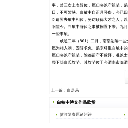
事，曾三次上表辞位，愿归乡以守祖茔，懿
日，不可暂缺。白敏中自正月卧疾，今已四
臣请罢去敏中相位，另访硕德大才之人，以
阳翟令。白敏中辞位之事被搁置下来。九月
一些事项。
咸通二年（861）二月，南部边陲一些
愿为相入朝，固辞求免。懿宗尊重白敏中的
愿归乡以守祖茔，除都留守不致拜，准以太
葬下邽白氏坟茔。其坟茔位于今渭南市临渭
上一篇：
白居易
白敏中诗文作品欣赏
贺收复秦原诸州诗