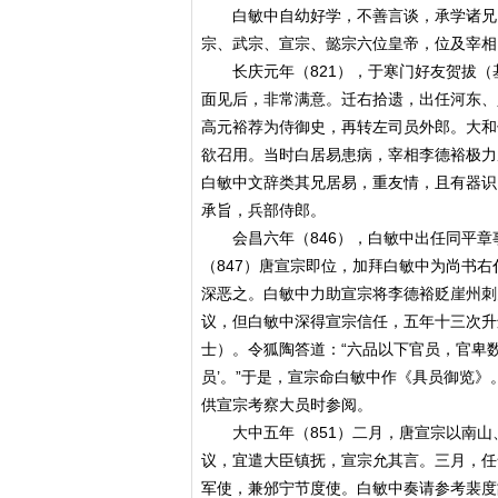
白敏中自幼好学，不善言谈，承学诸兄，
宗、武宗、宣宗、懿宗六位皇帝，位及宰相
长庆元年（821），于寒门好友贺拔（
面见后，非常满意。迁右拾遗，出任河东、
高元裕荐为侍御史，再转左司员外郎。大和
欲召用。当时白居易患病，宰相李德裕极力
白敏中文辞类其兄居易，重友情，且有器识
承旨，兵部侍郎。
会昌六年（846），白敏中出任同平章
（847）唐宣宗即位，加拜白敏中为尚书
深恶之。白敏中力助宣宗将李德裕贬崖州刺
议，但白敏中深得宣宗信任，五年十三次升
士）。令狐陶答道：“六品以下官员，官卑
员’。”于是，宣宗命白敏中作《具员御览
供宣宗考察大员时参阅。
大中五年（851）二月，唐宣宗以南山
议，宜遣大臣镇抚，宣宗允其言。三月，任
军使，兼邠宁节度使。白敏中奏请参考裴度